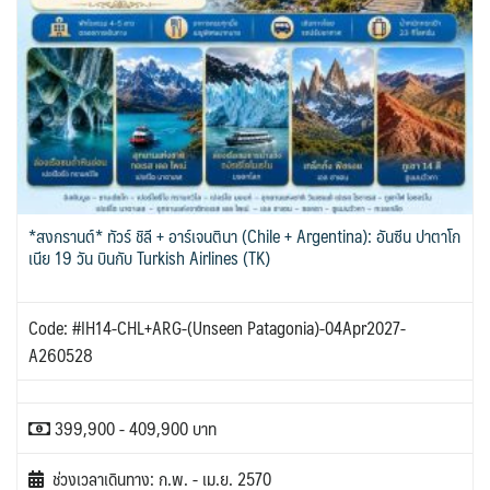
IRQ อิรัก
ISR อิสราเอล
BIH บอสเนีย & เฮอร์เซโกวีนา
BLR เบลารุส
0
0
0
แอลจีเรีย - Algeria
0
JPN ญี่ปุ่น
JOR จอร์แดน
BEL เบลเยี่ยม
71
4
1
0
ออสเตรเลีย - Australia
ทัวร์ อันซีน ประเทศแปลก
18
32
KAZ คาซัคสถาน
KORS เกาหลีใต้
CYP ไซปรัส
HRV โครเอเชีย
19
2
0
3
ลิเบีย - Libya
บราซิล - Brazil
1
0
CZE เช็ก
KGZ คีร์กีซสถาน
LAO ลาว
0
4
0
เอธิโอเปีย - Ethiopia
อียิปต์ - Egypt
0
10
DNK เดนมาร์ก
FIN ฟินแลนด์
2
3
LBN เลบานอน
MYS มาเลเซีย
0
0
FRO หมู่เกาะแฟโร
FRA ฝรั่งเศส
2
1
MDV มัลดีฟส์
MNG มองโกเลีย
0
2
GEO จอร์เจีย
10
MMR เมียนมาร์
NPL เนปาล
5
0
GRL กรีนแลนด์
DEU เยอรมนี
*สงกรานต์* ทัวร์ ชิลี + อาร์เจนตินา (Chile + Argentina): อันซีน ปาตาโก
3
3
OMN โอมาน
PAK ปากีสถาน
เนีย 19 วัน บินกับ Turkish Airlines (TK)
GRC กรีซ
0
8
1
SAU ซาอุดิอาระเบีย
PHL ฟิลิปปินส์
1
1
ISL ไอซ์แลนด์
ITA อิตาลี
4
9
SGP สิงคโปร์
4
Code: #IH14-CHL+ARG-(Unseen Patagonia)-04Apr2027-
MLT มอลต้า
MDA มอลโดวา
1
0
SYR ซีเรีย
TWN ไต้หวัน
A260528
0
9
NLD เนเธอร์แลนด์
NOR นอร์เวย์
0
3
TJK ทาจิกิสถาน
TKM เติร์กเมนิสถาน
1
1
POL โปแลนด์
PRT โปรตุเกส
3
3
ARE ดูไบ, UAE
UZB อุซเบกิสถาน
399,900 - 409,900 บาท
0
4
สแกนดิเนเวีย
RUS รัสเซีย
7
3
YEM เยเมน
ตะวันออกกลาง
ESP สเปน
0
0
4
ช่วงเวลาเดินทาง: ก.พ. - เม.ย. 2570