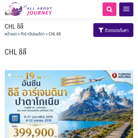
CHL ชิลี
ตัวกรองค้นหา
หน้าแรก
»
ทัวร์ ทวีปอเมริกา
»
CHL ชิลี
CHL ชิลี
เอเชียกลาง
ทัวร์ ล่องเรือสำราญยุโรป
ไมโครนีเซีย - Micronesia
LKA ศรีลังกา
Balkan บอลข่าน
ทัวร์ ล่องเรือสำราญอลาสก้า
ขั้วโลกใต้
แอลเบเนีย - Albania
อเมริกากลาง
อเมริกาใต้
6
5
1
2
0
1
0
1
8
AFG อัฟกานิสถาน
นิวซีแลนด์ - New Zealand
สวิตเซอร์แลนด์ เยอรมนี
ARG อาร์เจนตินา
ขั้วโลกเหนือ
0
1
3
3
ล่องเรือดินเนอร์ วันวาเลนไทน์
ล่องเรือโปรแกรมอยุธยา
ล่องเรือ รอบ Sunset
ล่องเรือเหมาลำ / เหมาชั้น /
เรือยอร์ช / Speed Boat ฯลฯ
ตั๋วสวนสนุก
โปรแกรมทัวร์ทั่วไทย
ล่องเรือดินเนอร์วันลอยกระทง
ห้องพักราคาพิเศษ
บุฟเฟต์โรงแรม/ร้านอาหาร
LKA ศรีลังกา + BGD บังคลา
BTN ภูฏาน
0
0
14
9
3
2
แต่งชุดไทยถ่ายรูปวัดอรุณฯ
ทัวร์ ล่องเรือสำราญอเมริกา
ทัวร์ ล่องเรือสำราญเอเชีย
2
ฝรั่งเศส
CUB คิวบา
0
CAN แคนาดา
11
1
0
3
เรือยอร์ช / Speed Boat ส่วนตัวทั่ว
แบบ Join ทั่วประเทศ
บุฟเฟต์ใบหยก
ไทยบัสฟู้ดทัวร์
เทศ
22
72
18
ทัวร์ ล่องเรือสำราญประเท
เกาะโบราโบร่า - Bora Bora
BRN บรูไน
ตูนีเซีย - Tunisia
7
1
0
MNE มอนเตเนโกร
ล่าแสงเหนือ-ใต้
1
CHL ชิลี
0
1
1
11
3
ประเทศ
ล่องเรือดินเนอร์วันปีใหม่
เรือรอบกลางวัน กทม.
1
ข่าวที่น่าสนใจ
ตั๋วเรือ Hop-on Hop-off
255
19
2
ศอื่นๆ
0
5
KHM กัมพูชา
จีน
แอฟริกาใต้ - South Africa
0
ยุโรปตะวันออก
พิเศษ! ล่องเรือเทศกาลชมพลุ
ECU เอกวาดอร์
PER เปรู
Baltic บอลติก
0
282
12
ล่องเรือดินเนอร์แม่น้ำ
0
2
4
พัทยา
HKG ฮ่องกง - มาเก๊า
IND อินเดีย
เจ้าพระยา
USA สหรัฐอเมริกา
บราซิล เปรู
ความรู้ทั่วไป
1
ยุโรปราคาถูก
3
10
21
34
6
3
1
โมร็อคโค - Morocco
แทนซาเนีย - Tanzania
IDN อินโดนีเซีย
IRN อิหร่าน
6
2
เม็กซิโก คิวบา
อเมริกา แคนาดา
ออสเตรีย - Austria
AZE อาเซอร์ไบจาน
3
0
1
1
3
2
สถานที่ท่องเที่ยว
นามิเบีย - Namibia
เคนย่า - Kenya
1
2