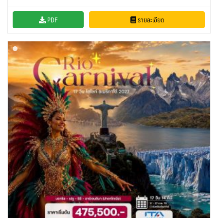
VNM เวียดนาม
35
SVN สโลวิเนีย
CHE สวิตเซอร์แลนด์
2
8
จอร์แดน - อียิปต์
4
PDF
รายละเอียด
UK อังกฤษ+สหราชอาณาจักร
TUR ตุรเคีย
13
8
UKR ยูเครน
เบลเยี่ยม เนเธอร์แลนด์ ลักเซม
0
เบิร์ก (BENELUX)
1
บัลแกเรีย โรมาเนีย
จอร์เจีย อาร์เมเนีย
2
1
อิตาลี สวิส ฝรั่งเศส
สเปน โปรตุเกส
3
2