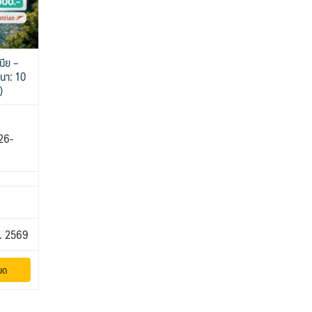
นีย –
ีนา: 10
)
26-
ค. 2569
ยด