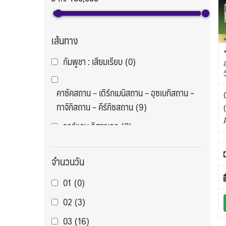
เส้นทาง
กัมพูชา : เสียมเรียบ
(0)
คาซัคสถาน – เติร์กเมนิสถาน – อุซเบกิสถาน –
ทาจิกิสถาน – คีร์กิซสถาน
(9)
จอร์แดน อิสราเอล
(0)
จอร์แดน เลบานอน
(0)
จำนวนวัน
จีน : กวางเจา ซัวเถา
(1)
01
(0)
จีน : กวางเจา อูหลู่มู่ฉี
(1)
02
(3)
จีน : กุ้ยหลิน
(1)
03
(16)
จีน : คุนหมิง ต้าลี่ ลี่เจียง
(19)