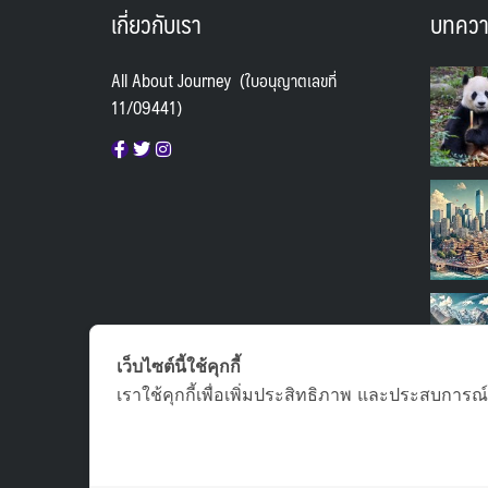
จีน : ไห่หนาน เกาะไหหลำ
(0)
เกี่ยวกับเรา
บทคว
ซาอุดิอาระเบีย
(1)
All About Journey (ใบอนุญาตเลขที่
ญี่ปุ่น : คิวชู
(2)
11/09441)
ญี่ปุ่น : นาโกย่า
(7)
ญี่ปุ่น : นิกโก้ เซนได โตเกียว อาโอโมริ
(0)
ญี่ปุ่น : ฮอกไกโด
(23)
ญี่ปุ่น : เซนได
(0)
ญี่ปุ่น : โตเกียว
(22)
ญี่ปุ่น : โตเกียว โอซาก้า
(8)
เว็บไซต์นี้ใช้คุกกี้
ญี่ปุ่น : โอกินาว่า
(0)
เราใช้คุกกี้เพื่อเพิ่มประสิทธิภาพ และประสบการณ์
ญี่ปุ่น : โอซาก้า
(15)
ญี่ปุ่น : โอซาก้า ทาคายาม่า เกียวโต
(2)