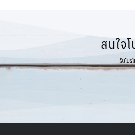
09 กันยายน
(394)
16
(2)
จีน : หังโจว ผู่โถวซาน
(1)
10 ตุลาคม
(465)
17
(3)
จีน : อูหลู่มู๋ฉี
(11)
11 พฤศจิกายน
(163)
18
(3)
จีน : อู๋ฮั่น
(0)
12 ธันวาคม
(194)
สนใจโป
19
(3)
จีน : ฮาร์บิ้น
(25)
20
(1)
จีน : เฉิงตู (เฉินตู) ง๊อไบ๊ เล่อซาน
(1)
รับโปร
21
(1)
จีน : เฉิงตู (เฉินตู) จิ่วจ้ายโกว
(17)
22
(0)
จีน : เฉิงตู (เฉินตู) เม้าเสี่ยน
(15)
23
(1)
จีน : เซี่ยงไฮ้ ดิสนีย์แลนด์
(19)
24
(0)
จีน : เซี่ยงไฮ้ หังโจว อู๋ซี
(13)
25
(1)
จีน : เสิ่นหยาง
(7)
26
(0)
จีน : ไท่หังซาน
(1)