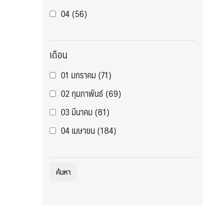
04
(56)
จีน : ฉงชิ่ง
(24)
05
(114)
จีน : ฉงชิ่ง ล่องแม่น้ำแยงซีเกียง
(5)
06
(196)
จีน : ฉางซา จางเจียเจี้ย ฟ่งหวง
(6)
เดือน
07
(42)
จีน : ชิงเต่า
(9)
01 มกราคม
(71)
08
(82)
จีน : ซีอาน
(8)
02 กุมภาพันธ์
(69)
09
(48)
จีน : ทิเบต
(8)
03 มีนาคม
(81)
10
(59)
จีน : ปักกิ่ง
(16)
04 เมษายน
(184)
11
(18)
จีน : ปักกิ่ง เซี่ยงไฮ้
(1)
05 พฤษภาคม
(288)
12
(8)
จีน : ปักกิ่ง เทียนสิน
(4)
06 มิถุนายน
(271)
13
(2)
จีน : ฝูโจว
(0)
07 กรกฎาคม
(286)
14
(2)
จีน : หนานหนิง ปาหม่า
(0)
08 สิงหาคม
(308)
15
(3)
จีน : หวงซาน
(1)