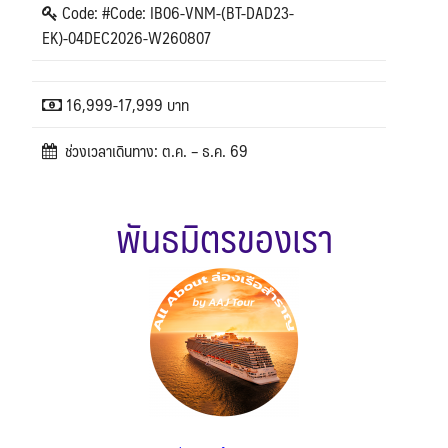
Code: #Code: IB06-VNM-(BT-DAD23-
EK)-04DEC2026-W260807
16,999-17,999 บาท
ช่วงเวลาเดินทาง: ต.ค. – ธ.ค. 69
พันธมิตรของเรา