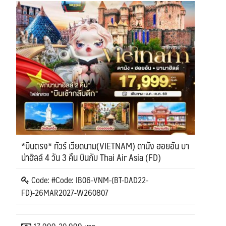
*บินตรง* ทัวร์ เวียดนาม(VIETNAM) ดานัง ฮอยอัน บา
น่าฮิลล์ 4 วัน 3 คืน บินกับ Thai Air Asia (FD)
Code: #Code: IB06-VNM-(BT-DAD22-
FD)-26MAR2027-W260807