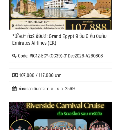
*ปีใหม่* ทัวร์ อียิปต์: Grand Egypt 9 วัน 6 คืน บินกับ
Emirates Airlines (EK)
Code: #IG12-EGY-(GG39)-31Dec2026-A260808
107,888 / 117,888 บาท
ช่วงเวลาเดินทาง: ต.ค.- ธ.ค. 2569