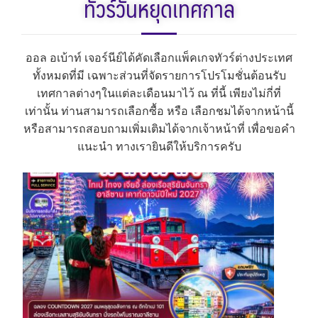
ทัวร์วันหยุดเทศกาล
ออล อเบ้าท์ เจอร์นีย์ได้คัดเลือกแพ็คเกจทัวร์ต่างประเทศ
ทั้งหมดที่มี เฉพาะส่วนที่จัดรายการโปรโมชั่นต้อนรับ
เทศกาลต่างๆในแต่ละเดือนมาไว้ ณ ที่นี้ เพียงไม่กี่ที่
เท่านั้น ท่านสามารถเลือกซื้อ หรือ เลือกชมได้จากหน้านี้
หรือสามารถสอบถามเพิ่มเติมได้จากเจ้าหน้าที่ เพื่อขอคำ
แนะนำ ทางเรายินดีให้บริการครับ