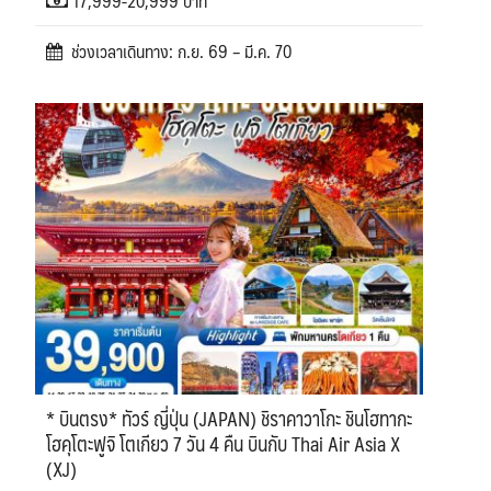
17,999-20,999 บาท
ช่วงเวลาเดินทาง: ก.ย. 69 – มี.ค. 70
* บินตรง* ทัวร์ ญี่ปุ่น (JAPAN) ชิราคาวาโกะ ชินโฮทากะ
โฮคุโตะฟูจิ โตเกียว 7 วัน 4 คืน บินกับ Thai Air Asia X
(XJ)