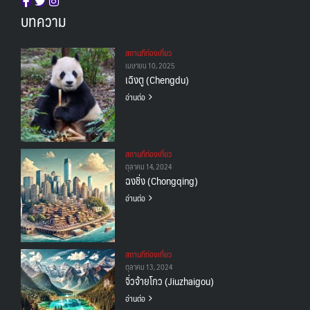
บทความ
สถานทีท่องเที่ยว
เมษายน 10, 2025
เฉิงตู (Chengdu)
อ่านต่อ
สถานทีท่องเที่ยว
ตุลาคม 14, 2024
ฉงชิ่ง (Chongqing)
อ่านต่อ
สถานทีท่องเที่ยว
ตุลาคม 13, 2024
จิ่วจ้ายโกว (Jiuzhaigou)
อ่านต่อ