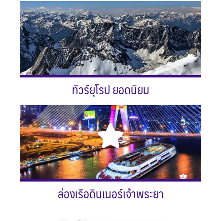
ดูรายละเอียด
ทัวร์ยุโรป ยอดนิยม
ดูรายละเอียด
ล่องเรือดินเนอร์เจ้าพระยา
ดูรายละเอียด