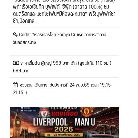
@ท่าเรือเอเชียทีค บุฟเฟต์+ซีฟู๊ด (ฮาลาล 100%) ชม
ดนตรีสดและแซกโซโฟน*มีห้องละหมาด* ฟรี!บุฟเฟต์ชา
ชัก,ม็อคเทล
Code: #เรือริเวอร์ไซด์ Faraya Cruise อาหารฮาลาล
วันลอยกระทง
ราคาเริ่มต้น ผู้ใหญ่ 999 บาท เด็ก (สูงไม่เกิน 110 ซม.)
699 บาท
ช่วงเวลาเดินทาง: วันอังคารที่ 24 พ.ย.69 เวลา 19.15-
21.15 น.