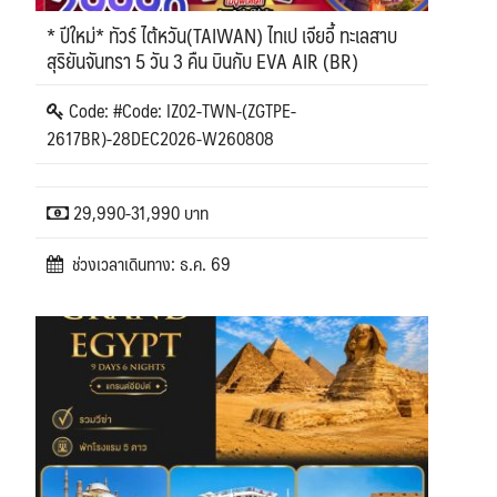
* ปีใหม่* ทัวร์ ไต้หวัน(TAIWAN) ไทเป เจียอี้ ทะเลสาบ
สุริยันจันทรา 5 วัน 3 คืน บินกับ EVA AIR (BR)
Code: #Code: IZ02-TWN-(ZGTPE-
2617BR)-28DEC2026-W260808
29,990-31,990 บาท
ช่วงเวลาเดินทาง: ธ.ค. 69