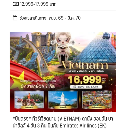
12,999-17,999 บาท
ช่วงเวลาเดินทาง: พ.ย. 69 - มี.ค. 70
*บินตรง* ทัวร์เวียดนาม (VIETNAM) ดานัง ฮอยอัน บา
น่าฮิลล์ 4 วัน 3 คืน บินกับ Emirates Air lines (EK)