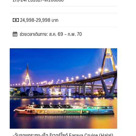
24,998-29,998 บาท
ช่วงเวลาเดินทาง: ส.ค. 69 – ก.พ. 70
-วันลอยกระทง-เรือ ริเวอร์ไซด์ Faraya Cruise (Halal)