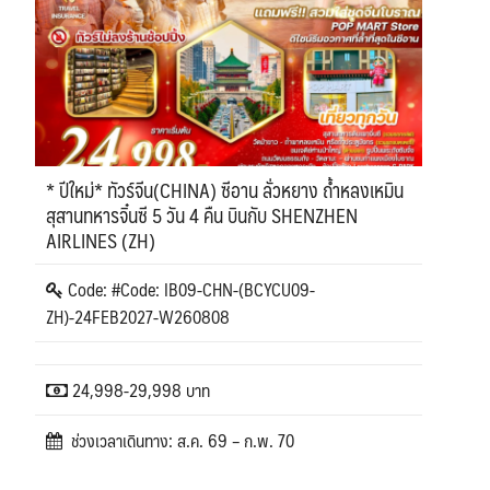
* ปีใหม่* ทัวร์จีน(CHINA) ซีอาน ลั่วหยาง ถ้ำหลงเหมิน
สุสานทหารจิ๋นซี 5 วัน 4 คืน บินกับ SHENZHEN
AIRLINES (ZH)
Code: #Code: IB09-CHN-(BCYCU09-
ZH)-24FEB2027-W260808
24,998-29,998 บาท
ช่วงเวลาเดินทาง: ส.ค. 69 – ก.พ. 70