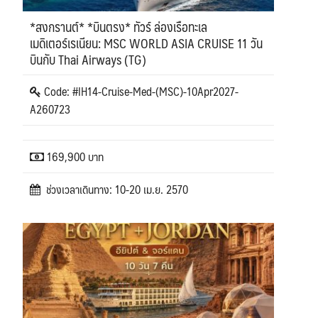
*สงกรานต์* *บินตรง* ทัวร์ ล่องเรือทะเล
เมดิเตอร์เรเนียน: MSC WORLD ASIA CRUISE 11 วัน
บินกับ Thai Airways (TG)
Code: #IH14-Cruise-Med-(MSC)-10Apr2027-
A260723
169,900 บาท
ช่วงเวลาเดินทาง: 10-20 เม.ย. 2570