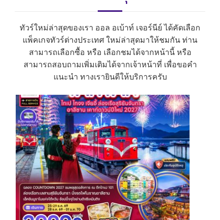
ทัวร์ใหม่ล่าสุดของเรา ออล อเบ้าท์ เจอร์นีย์ ได้คัดเลือก
แพ็คเกจทัวร์ต่างประเทศ ใหม่ล่าสุดมาให้ชมกัน ท่าน
สามารถเลือกซื้อ หรือ เลือกชมได้จากหน้านี้ หรือ
สามารถสอบถามเพิ่มเติมได้จากเจ้าหน้าที่ เพื่อขอคำ
แนะนำ ทางเรายินดีให้บริการครับ