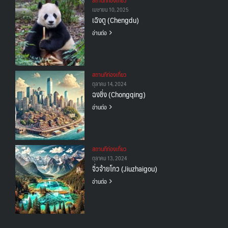
VNM เวียดนาม
35
เมษายน 10, 2025
UK อังกฤษ+สหราชอาณาจักร
TUR ตุรเคีย
จอร์แดน - อียิปต์
13
เฉิงตู (Chengdu)
4
9
อ่านต่อ
UKR ยูเครน
เบลเยี่ยม เนเธอร์แลนด์ ลักเซม
0
เบิร์ก (BENELUX)
1
บัลแกเรีย โรมาเนีย
จอร์เจีย อาร์เมเนีย
สถานทีท่องเที่ยว
2
1
ตุลาคม 14, 2024
อิตาลี สวิส ฝรั่งเศส
สเปน โปรตุเกส
3
2
ฉงชิ่ง (Chongqing)
อ่านต่อ
สถานทีท่องเที่ยว
ตุลาคม 13, 2024
จิ่วจ้ายโกว (Jiuzhaigou)
อ่านต่อ