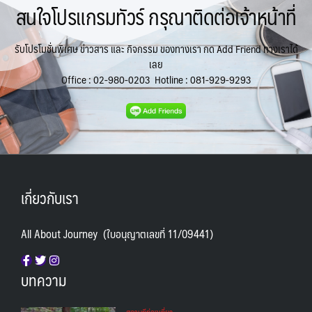
IRQ อิรัก
ISR อิสราเอล
BLR เบลารุส
BIH บอสเนีย & เฮอร์เซโกวีนา
0
0
สนใจโปรแกรมทัวร์ กรุณาติดต่อเจ้าหน้าที่
0
แอลจีเรีย - Algeria
เคนย่า - Kenya
0
2
JPN ญี่ปุ่น
JOR จอร์แดน
70
4
1
ออสเตรเลีย - Australia
18
BEL เบลเยี่ยม
HRV โครเอเชีย
KAZ คาซัคสถาน
KORS เกาหลีใต้
รับโปรโมชั่นพิเศษ ข่าวสาร และ กิจกรรม ของทางเรา กด Add Friend ทางเราได้
0
3
19
2
ลิเบีย - Libya
ทัวร์ อันซีน ประเทศแปลก
1
31
เลย
CYP ไซปรัส
CZE เช็ก
KGZ คีร์กีซสถาน
LAO ลาว
0
0
บราซิล - Brazil
4
0
0
Office :
02-980-0203
Hotline :
081-929-9293
DNK เดนมาร์ก
FIN ฟินแลนด์
2
3
LBN เลบานอน
MYS มาเลเซีย
เอธิโอเปีย - Ethiopia
อียิปต์ - Egypt
0
0
0
10
FRO หมู่เกาะแฟโร
FRA ฝรั่งเศส
2
1
MDV มัลดีฟส์
MNG มองโกเลีย
0
2
GEO จอร์เจีย
DEU เยอรมนี
10
3
MMR เมียนมาร์
NPL เนปาล
5
0
GRL กรีนแลนด์
GRC กรีซ
3
1
OMN โอมาน
PAK ปากีสถาน
0
8
ISL ไอซ์แลนด์
ITA อิตาลี
SAU ซาอุดิอาระเบีย
PHL ฟิลิปปินส์
4
9
1
1
เกี่ยวกับเรา
SGP สิงคโปร์
MLT มอลต้า
MDA มอลโดวา
4
1
0
NLD เนเธอร์แลนด์
NOR นอร์เวย์
SYR ซีเรีย
TWN ไต้หวัน
0
3
0
9
All About Journey (ใบอนุญาตเลขที่ 11/09441)
POL โปแลนด์
PRT โปรตุเกส
TJK ทาจิกิสถาน
TKM เติร์กเมนิสถาน
3
3
1
1
สแกนดิเนเวีย
RUS รัสเซีย
ARE ดูไบ, UAE
UZB อุซเบกิสถาน
7
3
0
4
บทความ
ESP สเปน
4
YEM เยเมน
ตะวันออกกลาง
0
0
SVN สโลวิเนีย
CHE สวิตเซอร์แลนด์
2
8
สถานทีท่องเที่ยว