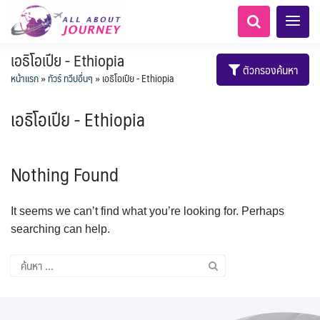
เอธิโอเปีย - Ethiopia
ตัวกรองค้นหา
หน้าแรก
»
ทัวร์ ทวีปอื่นๆ
»
เอธิโอเปีย - Ethiopia
เอธิโอเปีย - Ethiopia
เอเชียกลาง
ทัวร์ ล่องเรือสำราญยุโรป
LKA ศรีลังกา
Balkan บอลข่าน
ทัวร์ ล่องเรือสำราญอลาสก้า
เกาะโบราโบร่า - Bora Bora
แอลเบเนีย - Albania
นิวซีแลนด์ - New Zealand
อเมริกากลาง
อเมริกาใต้
Nothing Found
6
5
0
1
0
1
8
AFG อัฟกานิสถาน
สวิตเซอร์แลนด์ เยอรมนี
ARG อาร์เจนตินา
0
0
1
11
3
ล่องเรือดินเนอร์ วันวาเลนไทน์
ล่องเรือโปรแกรมอยุธยา
ล่องเรือ รอบ Sunset
ล่องเรือเหมาลำ / เหมาชั้น /
เรือยอร์ช / Speed Boat ฯลฯ
ล่องเรือดินเนอร์วันลอยกระทง
บุฟเฟต์ใบหยก
พิเศษ! ล่องเรือเทศกาลชมพลุ
บุฟเฟต์โรงแรม/ร้านอาหาร
ห้องพักราคาพิเศษ
LKA ศรีลังกา + BGD บังคลา
ไมโครนีเซีย - Micronesia
BTN ภูฏาน
14
9
7
3
2
แต่งชุดไทยถ่ายรูปวัดอรุณฯ
ทัวร์ ล่องเรือสำราญอเมริกา
ทัวร์ ล่องเรือสำราญเอเชีย
1
2
ฝรั่งเศส
CUB คิวบา
0
CAN แคนาดา
It seems we can’t find what you’re looking for. Perhaps
1
0
3
เรือยอร์ช / Speed Boat ส่วนตัวทั่ว
แบบ Join ทั่วประเทศ
พัทยา
ไทยบัสฟู้ดทัวร์
เทศ
นามิเบีย - Namibia
ตูนีเซีย - Tunisia
22
72
21
1
1
ทัวร์ ล่องเรือสำราญประเท
BRN บรูไน
0
1
1
MNE มอนเตเนโกร
ล่าแสงเหนือ-ใต้
1
CHL ชิลี
searching can help.
0
1
11
3
ประเทศ
ล่องเรือดินเนอร์วันปีใหม่
เรือรอบกลางวัน กทม.
โปรแกรมทัวร์ทั่วไทย
ตั๋วเรือ Hop-on Hop-off
ตั๋วสวนสนุก
1
ข่าวที่น่าสนใจ
255
19
0
2
0
0
ศอื่นๆ
ขั้วโลกใต้
4
KHM กัมพูชา
จีน
ขั้วโลกเหนือ
2
ยุโรปตะวันออก
ECU เอกวาดอร์
PER เปรู
Baltic บอลติก
0
283
2
12
ล่องเรือดินเนอร์แม่น้ำ
0
2
4
แอฟริกาใต้ - South Africa
HKG ฮ่องกง - มาเก๊า
IND อินเดีย
เจ้าพระยา
USA สหรัฐอเมริกา
บราซิล เปรู
ความรู้ทั่วไป
ยุโรปราคาถูก
10
21
34
6
3
1
3
IDN อินโดนีเซีย
IRN อิหร่าน
เม็กซิโก คิวบา
อเมริกา แคนาดา
ออสเตรีย - Austria
AZE อาเซอร์ไบจาน
3
0
1
1
3
2
โมร็อคโค - Morocco
แทนซาเนีย - Tanzania
6
2
สถานที่ท่องเที่ยว