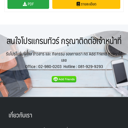
PDF
รายละเอียด
ตะวันออกกลาง
จอร์แดน - อียิปต์
UKR ยูเครน
TUR ตุรเคีย
0
4
0
13
UK อังกฤษ+สหราชอาณาจักร
8
เบลเยี่ยม เนเธอร์แลนด์ ลักเซม
บัลแกเรีย โรมาเนีย
2
สนใจโปรแกรมทัวร์ กรุณาติดต่อเจ้าหน้าที่
เบิร์ก (BENELUX)
จอร์เจีย อาร์เมเนีย
1
1
อิตาลี สวิส ฝรั่งเศส
สเปน โปรตุเกส
3
2
รับโปรโมชั่นพิเศษ ข่าวสาร และ กิจกรรม ของทางเรา กด Add Friend ทางเราได้
เลย
Office :
02-980-0203
Hotline :
081-929-9293
เกี่ยวกับเรา