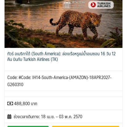
ขั้วโลกใต้
แอฟริกาใต้ - South Africa
BLR เบลารุส
BIH บอสเนีย & เฮอร์เซโกวีนา
2
0
ISR อิสราเอล
JPN ญี่ปุ่น
0
71
3
1
JOR จอร์แดน
KAZ คาซัคสถาน
แอลจีเรีย - Algeria
ออสเตรเลีย - Australia
BEL เบลเยี่ยม
HRV โครเอเชีย
4
19
0
18
0
3
KORS เกาหลีใต้
KGZ คีร์กีซสถาน
ลิเบีย - Libya
CYP ไซปรัส
DNK เดนมาร์ก
ทัวร์ อันซีน ประเทศแปลก
2
4
1
0
2
32
บราซิล - Brazil
CZE เช็ก
FIN ฟินแลนด์
LAO ลาว
LBN เลบานอน
0
0
3
0
0
เอธิโอเปีย - Ethiopia
อียิปต์ - Egypt
FRO หมู่เกาะแฟโร
FRA ฝรั่งเศส
0
10
MYS มาเลเซีย
MDV มัลดีฟส์
2
1
0
0
ทัวร์ อเมริกาใต้ (South America): ล่องเรือหรูแม่น้ำอเมซอน 16 วัน 12
GEO จอร์เจีย
DEU เยอรมนี
MNG มองโกเลีย
MMR เมียนมาร์
10
3
2
5
คืน บินกับ Turkish Airlines (TK)
GRL กรีนแลนด์
GRC กรีซ
OMN โอมาน
NPL เนปาล
3
1
0
0
PAK ปากีสถาน
ISL ไอซ์แลนด์
ITA อิตาลี
8
4
9
Code: #Code: IH14-South-America-(AMAZON)-18APR2027-
SAU ซาอุดิอาระเบีย
PHL ฟิลิปปินส์
MLT มอลต้า
MDA มอลโดวา
1
1
1
0
G260310
SGP สิงคโปร์
NLD เนเธอร์แลนด์
NOR นอร์เวย์
4
0
3
SYR ซีเรีย
TWN ไต้หวัน
POL โปแลนด์
PRT โปรตุเกส
0
9
3
3
488,800 บาท
TJK ทาจิกิสถาน
TKM เติร์กเมนิสถาน
สแกนดิเนเวีย
RUS รัสเซีย
1
1
7
3
ARE ดูไบ, UAE
UZB อุซเบกิสถาน
ช่วงเวลาเดินทาง: 18 เม.ย. – 03 พ.ค. 2570
ESP สเปน
0
4
4
YEM เยเมน
VNM เวียดนาม
SVN สโลวิเนีย
CHE สวิตเซอร์แลนด์
0
31
2
8