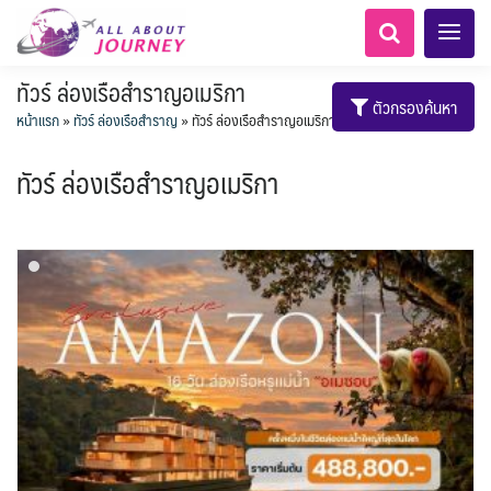
ทัวร์ ล่องเรือสำราญอเมริกา
ตัวกรองค้นหา
หน้าแรก
»
ทัวร์ ล่องเรือสำราญ
»
ทัวร์ ล่องเรือสำราญอเมริกา
ทัวร์ ล่องเรือสำราญอเมริกา
เอเชียกลาง
ทัวร์ ล่องเรือสำราญยุโรป
LKA ศรีลังกา
Balkan บอลข่าน
ทัวร์ ล่องเรือสำราญอลาสก้า
ไมโครนีเซีย - Micronesia
แอลเบเนีย - Albania
แทนซาเนีย - Tanzania
อเมริกากลาง
อเมริกาใต้
6
5
0
1
1
0
2
1
8
AFG อัฟกานิสถาน
เคนย่า - Kenya
สวิตเซอร์แลนด์ เยอรมนี
ARG อาร์เจนตินา
0
2
1
3
ล่องเรือดินเนอร์วันปีใหม่
ล่องเรือโปรแกรมอยุธยา
ล่องเรือ รอบ Sunset
ล่องเรือเหมาลำ / เหมาชั้น /
เรือยอร์ช / Speed Boat ฯลฯ
ไทยบัสฟู้ดทัวร์
โปรแกรมทัวร์ทั่วไทย
เรือรอบกลางวัน กทม.
ตั๋วเรือ Hop-on Hop-off
ห้องพักราคาพิเศษ
LKA ศรีลังกา + BGD บังคลา
BTN ภูฏาน
1
0
14
9
19
2
0
3
แต่งชุดไทยถ่ายรูปวัดอรุณฯ
ทัวร์ ล่องเรือสำราญอเมริกา
ทัวร์ ล่องเรือสำราญเอเชีย
โมร็อคโค - Morocco
นิวซีแลนด์ - New Zealand
2
ฝรั่งเศส
CUB คิวบา
0
CAN แคนาดา
6
1
0
3
เรือยอร์ช / Speed Boat ส่วนตัวทั่ว
แบบ Join ทั่วประเทศ
ล่องเรือดินเนอร์ วันวาเลนไทน์
ล่องเรือดินเนอร์วันลอยกระทง
ตั๋วสวนสนุก
เทศ
72
0
ทัวร์ ล่องเรือสำราญประเท
BRN บรูไน
0
MNE มอนเตเนโกร
ล่าแสงเหนือ-ใต้
1
0
CHL ชิลี
ECU เอกวาดอร์
1
11
11
ประเทศ
บุฟเฟต์ใบหยก
บุฟเฟต์โรงแรม/ร้านอาหาร
1
3
0
ข่าวที่น่าสนใจ
22
255
18
7
2
ศอื่นๆ
นามิเบีย - Namibia
5
KHM กัมพูชา
จีน
ยุโรปตะวันออก
พิเศษ! ล่องเรือเทศกาลชมพลุ
ขั้วโลกเหนือ
Baltic บอลติก
1
0
282
12
ล่องเรือดินเนอร์แม่น้ำ
USA สหรัฐอเมริกา
PER เปรู
3
4
6
2
พัทยา
HKG ฮ่องกง - มาเก๊า
IND อินเดีย
เจ้าพระยา
บราซิล เปรู
ความรู้ทั่วไป
1
ยุโรปราคาถูก
10
21
เกาะโบราโบร่า - Bora Bora
ตูนีเซีย - Tunisia
34
3
1
1
IRQ อิรัก
IDN อินโดนีเซีย
เม็กซิโก คิวบา
อเมริกา แคนาดา
ออสเตรีย - Austria
AZE อาเซอร์ไบจาน
0
3
1
1
0
3
2
สถานที่ท่องเที่ยว
IRN อิหร่าน
0