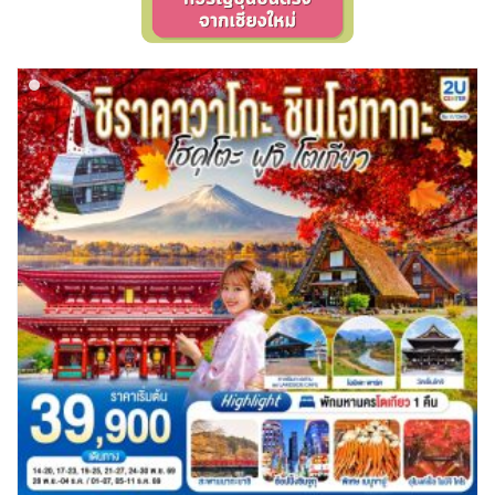
ขั้วโลกใต้
แอฟริกาใต้ - South Africa
BLR เบลารุส
BIH บอสเนีย & เฮอร์เซโกวีนา
2
0
ISR อิสราเอล
JPN ญี่ปุ่น
0
71
3
1
JOR จอร์แดน
KAZ คาซัคสถาน
แอลจีเรีย - Algeria
ออสเตรเลีย - Australia
BEL เบลเยี่ยม
HRV โครเอเชีย
4
19
0
18
0
3
KORS เกาหลีใต้
KGZ คีร์กีซสถาน
ลิเบีย - Libya
CYP ไซปรัส
DNK เดนมาร์ก
ทัวร์ อันซีน ประเทศแปลก
2
4
1
0
2
32
บราซิล - Brazil
CZE เช็ก
FIN ฟินแลนด์
LAO ลาว
LBN เลบานอน
0
0
3
0
0
อียิปต์ - Egypt
เอธิโอเปีย - Ethiopia
FRO หมู่เกาะแฟโร
FRA ฝรั่งเศส
10
0
MYS มาเลเซีย
MDV มัลดีฟส์
2
1
0
0
GEO จอร์เจีย
DEU เยอรมนี
MNG มองโกเลีย
MMR เมียนมาร์
10
3
2
5
GRL กรีนแลนด์
GRC กรีซ
OMN โอมาน
NPL เนปาล
3
1
0
0
PAK ปากีสถาน
ISL ไอซ์แลนด์
ITA อิตาลี
8
4
9
SAU ซาอุดิอาระเบีย
PHL ฟิลิปปินส์
MDA มอลโดวา
MLT มอลต้า
1
1
0
1
SGP สิงคโปร์
NLD เนเธอร์แลนด์
NOR นอร์เวย์
4
0
3
SYR ซีเรีย
TWN ไต้หวัน
POL โปแลนด์
PRT โปรตุเกส
0
9
3
3
TJK ทาจิกิสถาน
TKM เติร์กเมนิสถาน
สแกนดิเนเวีย
RUS รัสเซีย
1
1
7
3
ARE ดูไบ, UAE
UZB อุซเบกิสถาน
SVN สโลวิเนีย
0
4
2
ESP สเปน
CHE สวิตเซอร์แลนด์
VNM เวียดนาม
ตะวันออกกลาง
4
8
31
0