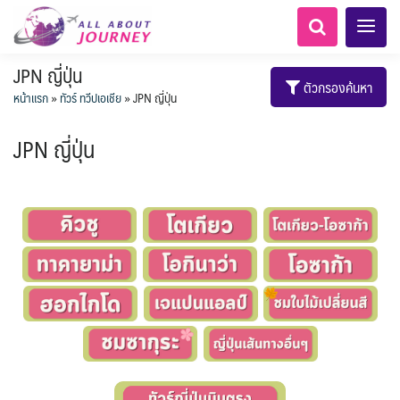
JPN ญี่ปุ่น
ตัวกรองค้นหา
หน้าแรก
»
ทัวร์ ทวีปเอเชีย
»
JPN ญี่ปุ่น
JPN ญี่ปุ่น
เอเชียกลาง
ทัวร์ ล่องเรือสำราญอลาสก้า
LKA ศรีลังกา
Balkan บอลข่าน
ทัวร์ ล่องเรือสำราญยุโรป
ไมโครนีเซีย - Micronesia
แอลเบเนีย - Albania
แทนซาเนีย - Tanzania
อเมริกากลาง
อเมริกาใต้
6
0
1
5
1
0
2
1
8
AFG อัฟกานิสถาน
เคนย่า - Kenya
ทัวร์ ล่องเรือสำราญอเมริกา
สวิตเซอร์แลนด์ เยอรมนี
ARG อาร์เจนตินา
0
2
1
3
เรือรอบกลางวัน กทม.
ล่องเรือโปรแกรมอยุธยา
ล่องเรือ รอบ Sunset
ล่องเรือเหมาลำ / เหมาชั้น /
เรือยอร์ช / Speed Boat ฯลฯ
ตั๋วเรือ Hop-on Hop-off
โปรแกรมทัวร์ทั่วไทย
ล่องเรือดินเนอร์ วันวาเลนไทน์
ตั๋วสวนสนุก
ห้องพักราคาพิเศษ
LKA ศรีลังกา + BGD บังคลา
BTN ภูฏาน
0
14
2
9
0
0
3
แต่งชุดไทยถ่ายรูปวัดอรุณฯ
โมร็อคโค - Morocco
นิวซีแลนด์ - New Zealand
2
1
ฝรั่งเศส
CUB คิวบา
CAN แคนาดา
6
1
0
3
เรือยอร์ช / Speed Boat ส่วนตัวทั่ว
แบบ Join ทั่วประเทศ
บุฟเฟต์ใบหยก
บุฟเฟต์โรงแรม/ร้านอาหาร
เทศ
72
22
7
ทัวร์ ล่องเรือสำราญเอเชีย
ทัวร์ ล่องเรือสำราญประเท
2
BRN บรูไน
0
0
MNE มอนเตเนโกร
ล่าแสงเหนือ-ใต้
0
CHL ชิลี
ECU เอกวาดอร์
1
11
11
ประเทศ
ล่องเรือดินเนอร์วันลอยกระทง
ล่องเรือดินเนอร์วันปีใหม่
ไทยบัสฟู้ดทัวร์
1
3
0
ข่าวที่น่าสนใจ
255
1
19
ศอื่นๆ
5
นามิเบีย - Namibia
KHM กัมพูชา
จีน
ยุโรปตะวันออก
พิเศษ! ล่องเรือเทศกาลชมพลุ
ขั้วโลกเหนือ
Baltic บอลติก
1
0
282
12
ล่องเรือดินเนอร์แม่น้ำ
USA สหรัฐอเมริกา
PER เปรู
3
4
18
6
2
พัทยา
HKG ฮ่องกง - มาเก๊า
IND อินเดีย
เจ้าพระยา
บราซิล เปรู
ความรู้ทั่วไป
1
ยุโรปราคาถูก
10
21
เกาะโบราโบร่า - Bora Bora
ตูนีเซีย - Tunisia
34
3
1
1
IRQ อิรัก
IDN อินโดนีเซีย
เม็กซิโก คิวบา
อเมริกา แคนาดา
ออสเตรีย - Austria
AZE อาเซอร์ไบจาน
0
3
1
1
0
3
2
สถานที่ท่องเที่ยว
IRN อิหร่าน
0