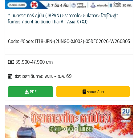
UKR ยูเครน
TUR ตุรเคีย
YEM เยเมน
จอร์แดน - อียิปต์
0
13
0
4
UK อังกฤษ+สหราชอาณาจักร
* บินตรง* ทัวร์ ญี่ปุ่น (JAPAN) ชิราคาวาโกะ ชินโฮทากะ โฮคุโตะฟูจิ
โตเกียว 7 วัน 4 คืน บินกับ Thai Air Asia X (XJ)
8
เบลเยี่ยม เนเธอร์แลนด์ ลักเซม
บัลแกเรีย โรมาเนีย
2
Code: #Code: IT18-JPN-(2UNGO-XJ002)-05DEC2026-W260805
เบิร์ก (BENELUX)
จอร์เจีย อาร์เมเนีย
1
1
อิตาลี สวิส ฝรั่งเศส
สเปน โปรตุเกส
3
2
39,900-47,900 บาท
ช่วงเวลาเดินทาง: พ.ย. – ธ.ค. 69
PDF
รายละเอียด