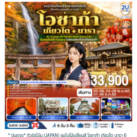
* บินตรง* ทัวร์ญี่ปุ่น (JAPAN) ชมใบไม้เปลี่ยนสี โอซาก้า เกียวโต นารา 6