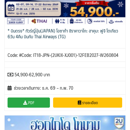
* บินตรง* ทัวร์ญี่ปุ่น(JAPAN) โอซาก้า ชิราคาวาโกะ ฮาคุบะ ฟูจิ โตเกียว
6วัน 4คืน บินกับ Thai Airways (TG)
Code: #Code: IT18-JPN-(2UKIX-XJ001)-12FEB2027-W260804
54,900-62,900 บาท
ช่วงเวลาเดินทาง: ธ.ค. 69 – ก.พ. 70
PDF
รายละเอียด