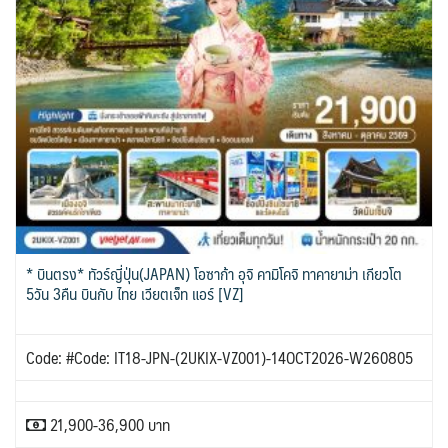
* บินตรง* ทัวร์ญี่ปุ่น(JAPAN) โอซาก้า อุจิ คามิโคจิ ทาคายาม่า เกียวโต
5วัน 3คืน บินกับ ไทย เวียตเจ็ท แอร์ [VZ]
Code: #Code: IT18-JPN-(2UKIX-VZ001)-14OCT2026-W260805
21,900-36,900 บาท