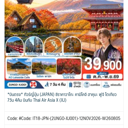
*บินตรง* ทัวร์ญี่ปุ่น (JAPAN) ชิราคาวาโกะ คามิโคจิ ฮาคุบะ ฟูจิ โตเกียว
7วัน 4คืน บินกับ Thai Air Asia X (XJ)
Code: #Code: IT18-JPN-(2UNGO-XJ001)-12NOV2026-W260805