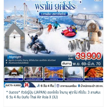
* บินตรง* ทัวร์ญี่ปุ่น (JAPAN) ฮอกไกโด โทมามุ ฟุราโน่ คิโรโระ 3 ลานหิมะ
6 วัน 4 คืน บินกับ Thai Air Asia X (XJ)