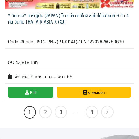
* บินตรง* ทัวร์ญี่ปุ่น (JAPAN) โทยาม่า คามิโคจิ ชมใบไม้เปลี่ยนสี 6 วัน 4
คืน บินกับ THAI AIR ASIA X (XJ)
Code: #Code: IR07-JPN-Z(RJ-XJ141)-10NOV2026-W260630
43,919 บาท
ช่วงเวลาเดินทาง: ต.ค. – พ.ย. 69
PDF
รายละเอียด
2
3
8
1
…