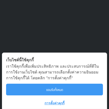
ติดต่อเรา
เว็บไซต์นี้ใช้คุกกี้
เราใช้คุกกี้เพื่อเพิ่มประสิทธิภาพ และประสบการณ์ที่ดีใน
บริษัท ออล อเบ้าท์ เจอร์นีย์ จำกัด เลขที่ 5/1800 หมู่บ้านประชาชื่น
การใช้งานเว็บไซต์ คุณสามารถเลือกตั้งค่าความยินยอม
ซอย สามัคคี 63 ตำบล บางตลาด อำเภอ ปากเกร็ด นนทบุรี 11120
การใช้คุกกี้ได้ โดยคลิก "การตั้งค่าคุกกี้"
02-980-0203, 081-929-9293
ยอมรับทั้งหมด
To
tour.aaj@gmail.com
การตั้งค่าคุกกี้