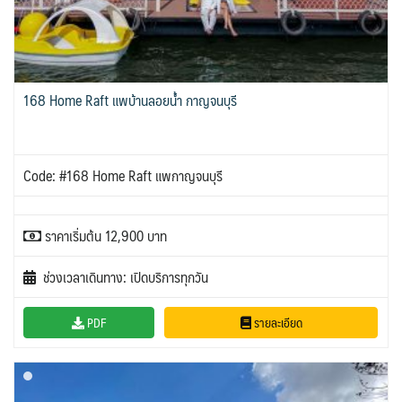
IRQ อิรัก
ISR อิสราเอล
BIH บอสเนีย & เฮอร์เซโกวีนา
BLR เบลารุส
0
0
0
แอลจีเรีย - Algeria
0
JPN ญี่ปุ่น
JOR จอร์แดน
BEL เบลเยี่ยม
71
4
1
0
ลิเบีย - Libya
ออสเตรเลีย - Australia
1
18
KAZ คาซัคสถาน
KORS เกาหลีใต้
CYP ไซปรัส
HRV โครเอเชีย
19
2
0
3
ทัวร์ อันซีน ประเทศแปลก
32
CZE เช็ก
KGZ คีร์กีซสถาน
LAO ลาว
0
4
0
บราซิล - Brazil
168 Home Raft แพบ้านลอยน้ำ กาญจนบุรี
เอธิโอเปีย - Ethiopia
0
0
DNK เดนมาร์ก
FIN ฟินแลนด์
2
3
LBN เลบานอน
MYS มาเลเซีย
0
0
อียิปต์ - Egypt
10
FRO หมู่เกาะแฟโร
FRA ฝรั่งเศส
2
1
MDV มัลดีฟส์
MNG มองโกเลีย
0
2
GEO จอร์เจีย
10
Code: #168 Home Raft แพกาญจนบุรี
MMR เมียนมาร์
NPL เนปาล
5
0
DEU เยอรมนี
GRC กรีซ
3
1
OMN โอมาน
PAK ปากีสถาน
0
8
GRL กรีนแลนด์
ISL ไอซ์แลนด์
3
4
SAU ซาอุดิอาระเบีย
PHL ฟิลิปปินส์
ราคาเริ่มต้น 12,900 บาท
1
1
MDA มอลโดวา
ITA อิตาลี
0
9
SGP สิงคโปร์
4
MLT มอลต้า
ช่วงเวลาเดินทาง: เปิดบริการทุกวัน
1
SYR ซีเรีย
TWN ไต้หวัน
0
9
NLD เนเธอร์แลนด์
NOR นอร์เวย์
0
3
TJK ทาจิกิสถาน
TKM เติร์กเมนิสถาน
PDF
รายละเอียด
1
1
POL โปแลนด์
PRT โปรตุเกส
3
3
ARE ดูไบ, UAE
UZB อุซเบกิสถาน
0
4
สแกนดิเนเวีย
RUS รัสเซีย
7
3
YEM เยเมน
ตะวันออกกลาง
ESP สเปน
0
0
4