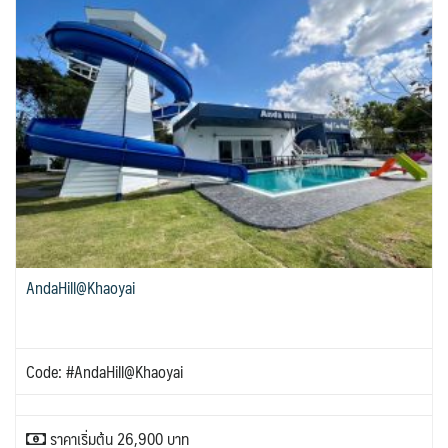
VNM เวียดนาม
30
SVN สโลวิเนีย
CHE สวิตเซอร์แลนด์
2
8
จอร์แดน - อียิปต์
4
UKR ยูเครน
TUR ตุรเคีย
0
13
UK อังกฤษ+สหราชอาณาจักร
8
เบลเยี่ยม เนเธอร์แลนด์ ลักเซม
บัลแกเรีย โรมาเนีย
2
เบิร์ก (BENELUX)
จอร์เจีย อาร์เมเนีย
1
1
อิตาลี สวิส ฝรั่งเศส
สเปน โปรตุเกส
3
2
AndaHill@Khaoyai
Code: #AndaHill@Khaoyai
ราคาเริ่มต้น 26,900 บาท