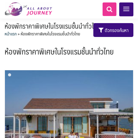
ห้องพักราคาพิเศษในโรงแรมชั้นนำทั่วไทย
ตัวกรองค้นหา
หน้าแรก
»
ห้องพักราคาพิเศษในโรงแรมชั้นนำทั่วไทย
ห้องพักราคาพิเศษในโรงแรมชั้นนำทั่วไทย
เอเชียกลาง
ทัวร์ ล่องเรือสำราญยุโรป
ไมโครนีเซีย - Micronesia
LKA ศรีลังกา
Balkan บอลข่าน
ทัวร์ ล่องเรือสำราญอลาสก้า
ขั้วโลกใต้
แอลเบเนีย - Albania
อเมริกากลาง
อเมริกาใต้
6
5
1
2
0
1
0
1
8
AFG อัฟกานิสถาน
นิวซีแลนด์ - New Zealand
สวิตเซอร์แลนด์ เยอรมนี
ARG อาร์เจนตินา
ขั้วโลกเหนือ
0
1
3
3
ล่องเรือดินเนอร์ วันวาเลนไทน์
ล่องเรือโปรแกรมอยุธยา
ล่องเรือ รอบ Sunset
ล่องเรือเหมาลำ / เหมาชั้น /
เรือยอร์ช / Speed Boat ฯลฯ
ตั๋วสวนสนุก
โปรแกรมทัวร์ทั่วไทย
ล่องเรือดินเนอร์วันลอยกระทง
ห้องพักราคาพิเศษ
บุฟเฟต์โรงแรม/ร้านอาหาร
LKA ศรีลังกา + BGD บังคลา
BTN ภูฏาน
0
0
14
9
3
2
แต่งชุดไทยถ่ายรูปวัดอรุณฯ
ทัวร์ ล่องเรือสำราญอเมริกา
ทัวร์ ล่องเรือสำราญเอเชีย
2
ฝรั่งเศส
CUB คิวบา
0
CAN แคนาดา
11
1
0
3
เรือยอร์ช / Speed Boat ส่วนตัวทั่ว
แบบ Join ทั่วประเทศ
บุฟเฟต์ใบหยก
ไทยบัสฟู้ดทัวร์
เทศ
22
72
18
ทัวร์ ล่องเรือสำราญประเท
เกาะโบราโบร่า - Bora Bora
BRN บรูไน
ตูนีเซีย - Tunisia
7
1
0
MNE มอนเตเนโกร
ล่าแสงเหนือ-ใต้
1
CHL ชิลี
0
1
1
11
3
ประเทศ
ล่องเรือดินเนอร์วันปีใหม่
เรือรอบกลางวัน กทม.
1
ข่าวที่น่าสนใจ
ตั๋วเรือ Hop-on Hop-off
255
19
2
ศอื่นๆ
0
5
KHM กัมพูชา
จีน
แอฟริกาใต้ - South Africa
0
ยุโรปตะวันออก
พิเศษ! ล่องเรือเทศกาลชมพลุ
ECU เอกวาดอร์
PER เปรู
Baltic บอลติก
0
282
12
ล่องเรือดินเนอร์แม่น้ำ
0
2
4
พัทยา
HKG ฮ่องกง - มาเก๊า
IND อินเดีย
เจ้าพระยา
USA สหรัฐอเมริกา
บราซิล เปรู
ความรู้ทั่วไป
1
ยุโรปราคาถูก
3
10
21
34
6
3
1
โมร็อคโค - Morocco
แทนซาเนีย - Tanzania
IDN อินโดนีเซีย
IRN อิหร่าน
6
2
เม็กซิโก คิวบา
อเมริกา แคนาดา
ออสเตรีย - Austria
AZE อาเซอร์ไบจาน
3
0
1
1
3
2
สถานที่ท่องเที่ยว
นามิเบีย - Namibia
เคนย่า - Kenya
1
2