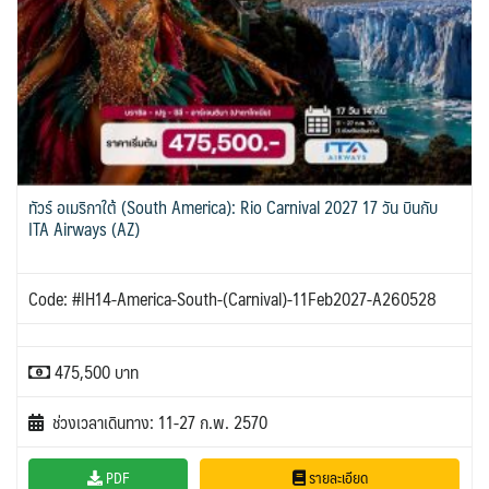
ISR อิสราเอล
JPN ญี่ปุ่น
BLR เบลารุส
BIH บอสเนีย & เฮอร์เซโกวีนา
0
70
0
0
ขั้วโลกใต้
แอลจีเรีย - Algeria
JOR จอร์แดน
KAZ คาซัคสถาน
2
0
1
4
19
ออสเตรเลีย - Australia
ทัวร์ อันซีน ประเทศแปลก
BEL เบลเยี่ยม
HRV โครเอเชีย
18
31
KORS เกาหลีใต้
KGZ คีร์กีซสถาน
0
3
2
4
ลิเบีย - Libya
บราซิล - Brazil
CYP ไซปรัส
DNK เดนมาร์ก
1
0
0
2
LAO ลาว
LBN เลบานอน
0
0
อียิปต์ - Egypt
เอธิโอเปีย - Ethiopia
CZE เช็ก
FIN ฟินแลนด์
11
0
0
3
MYS มาเลเซีย
MDV มัลดีฟส์
0
0
FRO หมู่เกาะแฟโร
FRA ฝรั่งเศส
2
1
MNG มองโกเลีย
MMR เมียนมาร์
2
5
ทัวร์ อเมริกาใต้ (South America): Rio Carnival 2027 17 วัน บินกับ
GEO จอร์เจีย
DEU เยอรมนี
10
3
OMN โอมาน
NPL เนปาล
0
ITA Airways (AZ)
0
GRL กรีนแลนด์
3
PAK ปากีสถาน
8
GRC กรีซ
ISL ไอซ์แลนด์
1
4
SAU ซาอุดิอาระเบีย
PHL ฟิลิปปินส์
1
1
Code: #IH14-America-South-(Carnival)-11Feb2027-A260528
MDA มอลโดวา
ITA อิตาลี
0
SGP สิงคโปร์
9
4
MLT มอลต้า
1
SYR ซีเรีย
TWN ไต้หวัน
0
10
NLD เนเธอร์แลนด์
NOR นอร์เวย์
475,500 บาท
0
3
TJK ทาจิกิสถาน
TKM เติร์กเมนิสถาน
1
1
POL โปแลนด์
PRT โปรตุเกส
3
3
ARE ดูไบ, UAE
UZB อุซเบกิสถาน
ช่วงเวลาเดินทาง: 11-27 ก.พ. 2570
0
4
สแกนดิเนเวีย
RUS รัสเซีย
7
3
YEM เยเมน
ตะวันออกกลาง
0
0
SVN สโลวิเนีย
2
PDF
รายละเอียด
VNM เวียดนาม
35