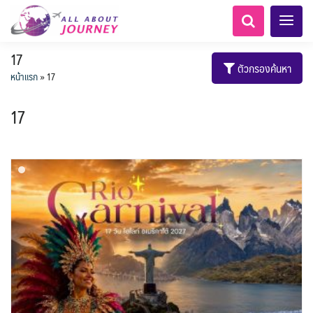
17
ตัวกรองค้นหา
หน้าแรก
»
17
17
LKA ศรีลังกา
ทัวร์ ล่องเรือสำราญยุโรป
AFG อัฟกานิสถาน
Balkan บอลข่าน
ทัวร์ ล่องเรือสำราญอลาสก้า
แอลเบเนีย - Albania
โมร็อคโค - Morocco
อเมริกากลาง
นิวซีแลนด์ - New Zealand
อเมริกาใต้
0
5
1
0
0
6
1
8
LKA ศรีลังกา + BGD บังคลา
เอเชียกลาง
สวิตเซอร์แลนด์ เยอรมนี
ARG อาร์เจนตินา
6
1
11
3
ล่องเรือดินเนอร์ วันวาเลนไทน์
ล่องเรือโปรแกรมอยุธยา
ล่องเรือ รอบ Sunset
ล่องเรือเหมาลำ / เหมาชั้น /
เรือยอร์ช / Speed Boat ฯลฯ
ตั๋วสวนสนุก
โปรแกรมทัวร์ทั่วไทย
ล่องเรือดินเนอร์วันลอยกระทง
ห้องพักราคาพิเศษ
บุฟเฟต์โรงแรม/ร้านอาหาร
เทศ
0
0
14
9
3
2
แต่งชุดไทยถ่ายรูปวัดอรุณฯ
BTN ภูฏาน
ทัวร์ ล่องเรือสำราญอเมริกา
ทัวร์ ล่องเรือสำราญเอเชีย
แทนซาเนีย - Tanzania
แอฟริกาใต้ - South Africa
0
ฝรั่งเศส
2
CUB คิวบา
0
CAN แคนาดา
2
1
0
3
เรือยอร์ช / Speed Boat ส่วนตัวทั่ว
แบบ Join ทั่วประเทศ
บุฟเฟต์ใบหยก
ไทยบัสฟู้ดทัวร์
22
72
21
ทัวร์ ล่องเรือสำราญประเท
7
1
BRN บรูไน
KHM กัมพูชา
MNE มอนเตเนโกร
ล่าแสงเหนือ-ใต้
1
0
0
CHL ชิลี
ECU เอกวาดอร์
1
11
3
ประเทศ
ล่องเรือดินเนอร์วันปีใหม่
เรือรอบกลางวัน กทม.
1
3
0
ข่าวที่น่าสนใจ
ตั๋วเรือ Hop-on Hop-off
255
22
2
ศอื่นๆ
0
นามิเบีย - Namibia
4
เคนย่า - Kenya
จีน
HKG ฮ่องกง - มาเก๊า
ยุโรปตะวันออก
พิเศษ! ล่องเรือเทศกาลชมพลุ
Baltic บอลติก
1
2
283
10
12
ล่องเรือดินเนอร์แม่น้ำ
USA สหรัฐอเมริกา
PER เปรู
4
6
2
พัทยา
ไมโครนีเซีย - Micronesia
IND อินเดีย
IDN อินโดนีเซีย
เจ้าพระยา
บราซิล เปรู
ขั้วโลกเหนือ
ความรู้ทั่วไป
1
ยุโรปราคาถูก
1
21
3
34
3
2
1
IRQ อิรัก
IRN อิหร่าน
เม็กซิโก คิวบา
อเมริกา แคนาดา
ออสเตรีย - Austria
AZE อาเซอร์ไบจาน
0
0
เกาะโบราโบร่า - Bora Bora
ตูนีเซีย - Tunisia
1
1
3
2
1
สถานที่ท่องเที่ยว