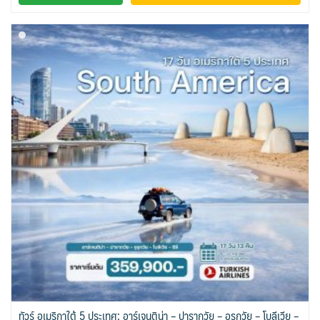
ESP สเปน
CHE สวิตเซอร์แลนด์
4
8
จอร์แดน - อียิปต์
4
UKR ยูเครน
TUR ตุรเคีย
0
13
UK อังกฤษ+สหราชอาณาจักร
9
เบลเยี่ยม เนเธอร์แลนด์ ลักเซม
บัลแกเรีย โรมาเนีย
2
เบิร์ก (BENELUX)
จอร์เจีย อาร์เมเนีย
1
1
อิตาลี สวิส ฝรั่งเศส
สเปน โปรตุเกส
3
2
ทัวร์ อเมริกาใต้ 5 ประเทศ: อาร์เจนติน่า – ปารากวัย – อุรุกวัย – โบลีเวีย –