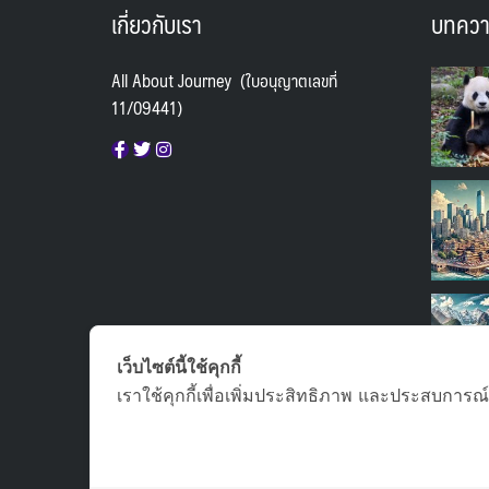
จีน : ไห่หนาน เกาะไหหลำ
(0)
เกี่ยวกับเรา
บทคว
ซาอุดิอาระเบีย
(1)
All About Journey (ใบอนุญาตเลขที่
ญี่ปุ่น : คิวชู
(2)
11/09441)
ญี่ปุ่น : นาโกย่า
(7)
ญี่ปุ่น : นิกโก้ เซนได โตเกียว อาโอโมริ
(0)
ญี่ปุ่น : ฮอกไกโด
(23)
ญี่ปุ่น : เซนได
(0)
ญี่ปุ่น : โตเกียว
(22)
ญี่ปุ่น : โตเกียว โอซาก้า
(8)
เว็บไซต์นี้ใช้คุกกี้
ญี่ปุ่น : โอกินาว่า
(0)
เราใช้คุกกี้เพื่อเพิ่มประสิทธิภาพ และประสบการณ์
ญี่ปุ่น : โอซาก้า
(15)
ญี่ปุ่น : โอซาก้า ทาคายาม่า เกียวโต
(2)