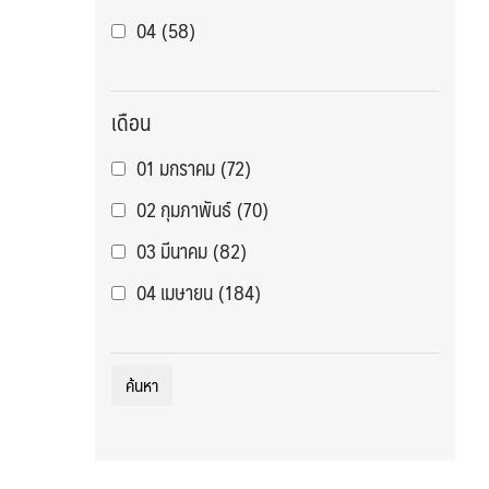
04
(58)
จีน : ฉงชิ่ง
(24)
05
(114)
จีน : ฉงชิ่ง ล่องแม่น้ำแยงซีเกียง
(5)
06
(196)
จีน : ฉางซา จางเจียเจี้ย ฟ่งหวง
(6)
เดือน
07
(42)
จีน : ชิงเต่า
(9)
01 มกราคม
(72)
08
(82)
จีน : ซีอาน
(8)
02 กุมภาพันธ์
(70)
09
(48)
จีน : ทิเบต
(8)
03 มีนาคม
(82)
10
(59)
จีน : ปักกิ่ง
(16)
04 เมษายน
(184)
11
(18)
จีน : ปักกิ่ง เซี่ยงไฮ้
(1)
05 พฤษภาคม
(288)
12
(8)
จีน : ปักกิ่ง เทียนสิน
(4)
06 มิถุนายน
(271)
13
(2)
จีน : ฝูโจว
(0)
07 กรกฎาคม
(286)
14
(2)
จีน : หนานหนิง ปาหม่า
(0)
08 สิงหาคม
(308)
15
(3)
จีน : หวงซาน
(1)