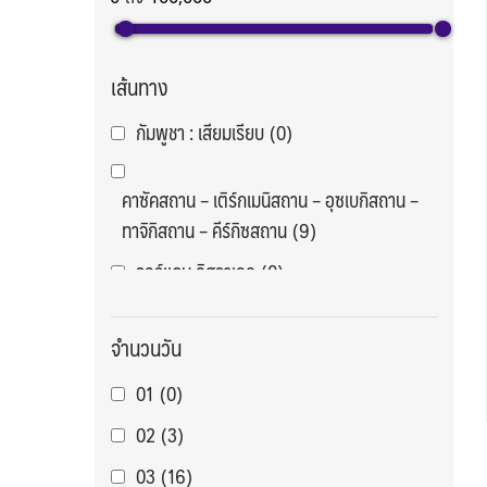
เส้นทาง
กัมพูชา : เสียมเรียบ
(0)
คาซัคสถาน – เติร์กเมนิสถาน – อุซเบกิสถาน –
ทาจิกิสถาน – คีร์กิซสถาน
(9)
จอร์แดน อิสราเอล
(0)
จอร์แดน เลบานอน
(0)
จำนวนวัน
จีน : กวางเจา ซัวเถา
(1)
01
(0)
จีน : กวางเจา อูหลู่มู่ฉี
(1)
02
(3)
จีน : กุ้ยหลิน
(1)
03
(16)
จีน : คุนหมิง ต้าลี่ ลี่เจียง
(19)