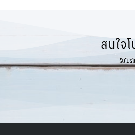
09 กันยายน
(395)
16
(2)
จีน : หังโจว ผู่โถวซาน
(1)
10 ตุลาคม
(466)
17
(3)
จีน : อูหลู่มู๋ฉี
(11)
11 พฤศจิกายน
(164)
18
(3)
จีน : อู๋ฮั่น
(0)
12 ธันวาคม
(195)
สนใจโป
19
(3)
จีน : ฮาร์บิ้น
(25)
20
(1)
จีน : เฉิงตู (เฉินตู) ง๊อไบ๊ เล่อซาน
(1)
รับโปร
21
(1)
จีน : เฉิงตู (เฉินตู) จิ่วจ้ายโกว
(17)
22
(0)
จีน : เฉิงตู (เฉินตู) เม้าเสี่ยน
(15)
23
(1)
จีน : เซี่ยงไฮ้ ดิสนีย์แลนด์
(19)
24
(0)
จีน : เซี่ยงไฮ้ หังโจว อู๋ซี
(13)
25
(1)
จีน : เสิ่นหยาง
(7)
26
(0)
จีน : ไท่หังซาน
(1)