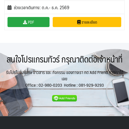
ตะวันออกกลาง
จอร์แดน - อียิปต์
0
4
ช่วงเวลาเดินทาง: ต.ค.- ธ.ค. 2569
UK อังกฤษ+สหราชอาณาจักร
TUR ตุรเคีย
13
8
PDF
รายละเอียด
UKR ยูเครน
เบลเยี่ยม เนเธอร์แลนด์ ลักเซม
0
เบิร์ก (BENELUX)
1
บัลแกเรีย โรมาเนีย
จอร์เจีย อาร์เมเนีย
2
1
อิตาลี สวิส ฝรั่งเศส
สเปน โปรตุเกส
3
2
สนใจโปรแกรมทัวร์ กรุณาติดต่อเจ้าหน้าที่
รับโปรโมชั่นพิเศษ ข่าวสาร และ กิจกรรม ของทางเรา กด Add Friend ทางเราได้
เลย
Office :
02-980-0203
Hotline :
081-929-9293