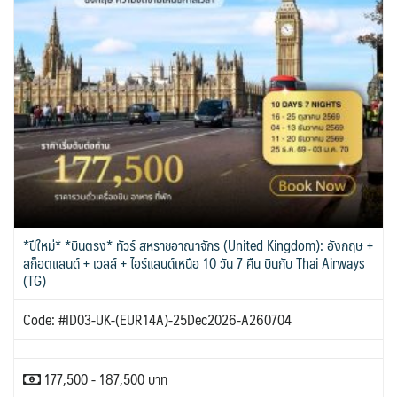
IRQ อิรัก
ISR อิสราเอล
BLR เบลารุส
BIH บอสเนีย & เฮอร์เซโกวีนา
0
0
3
0
JPN ญี่ปุ่น
JOR จอร์แดน
แอลจีเรีย - Algeria
โมร็อคโค - Morocco
71
4
0
1
6
ออสเตรเลีย - Australia
BEL เบลเยี่ยม
HRV โครเอเชีย
KAZ คาซัคสถาน
KORS เกาหลีใต้
18
0
3
19
2
ลิเบีย - Libya
CYP ไซปรัส
DNK เดนมาร์ก
ทัวร์ อันซีน ประเทศแปลก
KGZ คีร์กีซสถาน
LAO ลาว
1
0
2
32
4
0
บราซิล - Brazil
CZE เช็ก
FIN ฟินแลนด์
0
0
3
LBN เลบานอน
MYS มาเลเซีย
0
0
เอธิโอเปีย - Ethiopia
อียิปต์ - Egypt
FRO หมู่เกาะแฟโร
FRA ฝรั่งเศส
0
10
2
1
MDV มัลดีฟส์
MNG มองโกเลีย
0
2
GEO จอร์เจีย
DEU เยอรมนี
10
3
MMR เมียนมาร์
NPL เนปาล
5
0
GRL กรีนแลนด์
GRC กรีซ
3
1
OMN โอมาน
PAK ปากีสถาน
0
8
ISL ไอซ์แลนด์
ITA อิตาลี
SAU ซาอุดิอาระเบีย
PHL ฟิลิปปินส์
4
9
1
1
*ปีใหม่* *บินตรง* ทัวร์ สหราชอาณาจักร (United Kingdom): อังกฤษ +
SGP สิงคโปร์
MLT มอลต้า
MDA มอลโดวา
4
1
0
สก็อตแลนด์ + เวลส์ + ไอร์แลนด์เหนือ 10 วัน 7 คืน บินกับ Thai Airways
NLD เนเธอร์แลนด์
NOR นอร์เวย์
(TG)
SYR ซีเรีย
TWN ไต้หวัน
0
3
0
9
POL โปแลนด์
PRT โปรตุเกส
TJK ทาจิกิสถาน
TKM เติร์กเมนิสถาน
3
3
Code: #ID03-UK-(EUR14A)-25Dec2026-A260704
1
1
สแกนดิเนเวีย
RUS รัสเซีย
ARE ดูไบ, UAE
UZB อุซเบกิสถาน
7
3
0
4
ESP สเปน
4
YEM เยเมน
VNM เวียดนาม
0
34
177,500 - 187,500 บาท
SVN สโลวิเนีย
CHE สวิตเซอร์แลนด์
2
8