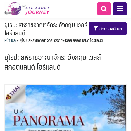
ยุโรป: สหราชอาณาจักร: อังกฤษ เวลส์ สกอตแลนด์
ตัวกรองค้นหา
ไอร์แลนด์
หน้าแรก
»
ยุโรป: สหราชอาณาจักร: อังกฤษ เวลส์ สกอตแลนด์ ไอร์แลนด์
ยุโรป: สหราชอาณาจักร: อังกฤษ เวลส์
สกอตแลนด์ ไอร์แลนด์
เอเชียกลาง
ทัวร์ ล่องเรือสำราญยุโรป
LKA ศรีลังกา
Balkan บอลข่าน
ทัวร์ ล่องเรือสำราญอลาสก้า
แอลเบเนีย - Albania
เคนย่า - Kenya
อเมริกากลาง
อเมริกาใต้
ขั้วโลกเหนือ
6
5
0
1
2
0
1
8
3
AFG อัฟกานิสถาน
สวิตเซอร์แลนด์ เยอรมนี
ARG อาร์เจนตินา
0
1
3
นามิเบีย - Namibia
แทนซาเนีย - Tanzania
ล่องเรือดินเนอร์วันลอยกระทง
ล่องเรือโปรแกรมอยุธยา
ล่องเรือ รอบ Sunset
ล่องเรือเหมาลำ / เหมาชั้น /
เรือยอร์ช / Speed Boat ฯลฯ
บุฟเฟต์ใบหยก
พิเศษ! ล่องเรือเทศกาลชมพลุ
ล่องเรือดินเนอร์วันปีใหม่
ไทยบัสฟู้ดทัวร์
โปรแกรมทัวร์ทั่วไทย
ห้องพักราคาพิเศษ
1
2
LKA ศรีลังกา + BGD บังคลา
BTN ภูฏาน
7
14
9
1
0
19
3
ทัวร์ ล่องเรือสำราญอเมริกา
ทัวร์ ล่องเรือสำราญเอเชีย
2
ฝรั่งเศส
CUB คิวบา
0
CAN แคนาดา
1
0
3
เรือยอร์ช / Speed Boat ส่วนตัวทั่ว
แบบ Join ทั่วประเทศ
พัทยา
เรือรอบกลางวัน กทม.
ตั๋วเรือ Hop-on Hop-off
ตั๋วสวนสนุก
ไมโครนีเซีย - Micronesia
นิวซีแลนด์ - New Zealand
เทศ
18
1
72
2
0
0
1
แต่งชุดไทยถ่ายรูปวัดอรุณฯ
ทัวร์ ล่องเรือสำราญประเท
BRN บรูไน
0
MNE มอนเตเนโกร
ล่าแสงเหนือ-ใต้
1
CHL ชิลี
0
1
11
3
ประเทศ
ล่องเรือดินเนอร์ วันวาเลนไทน์
ล่องเรือดินเนอร์แม่น้ำ
บุฟเฟต์โรงแรม/ร้านอาหาร
ข่าวที่น่าสนใจ
255
2
ศอื่นๆ
11
5
KHM กัมพูชา
จีน
ยุโรปตะวันออก
ECU เอกวาดอร์
PER เปรู
Baltic บอลติก
0
282
12
เจ้าพระยา
1
0
2
4
เกาะโบราโบร่า - Bora Bora
ตูนีเซีย - Tunisia
22
34
1
HKG ฮ่องกง - มาเก๊า
IND อินเดีย
USA สหรัฐอเมริกา
บราซิล เปรู
ความรู้ทั่วไป
ยุโรปราคาถูก
10
21
6
3
1
0
IDN อินโดนีเซีย
IRN อิหร่าน
เม็กซิโก คิวบา
อเมริกา แคนาดา
ขั้วโลกใต้
แอฟริกาใต้ - South Africa
ออสเตรีย - Austria
AZE อาเซอร์ไบจาน
3
0
1
1
2
3
2
สถานที่ท่องเที่ยว