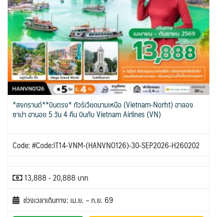
ขั้วโลกใต้
แอฟริกาใต้ - South Africa
BLR เบลารุส
BIH บอสเนีย & เฮอร์เซโกวีนา
2
0
ISR อิสราเอล
JPN ญี่ปุ่น
0
70
3
1
JOR จอร์แดน
KAZ คาซัคสถาน
แอลจีเรีย - Algeria
ออสเตรเลีย - Australia
BEL เบลเยี่ยม
HRV โครเอเชีย
4
19
0
18
0
3
KORS เกาหลีใต้
KGZ คีร์กีซสถาน
ลิเบีย - Libya
CYP ไซปรัส
DNK เดนมาร์ก
ทัวร์ อันซีน ประเทศแปลก
2
4
1
0
2
31
บราซิล - Brazil
CZE เช็ก
FIN ฟินแลนด์
LAO ลาว
LBN เลบานอน
0
0
3
0
0
อียิปต์ - Egypt
เอธิโอเปีย - Ethiopia
FRO หมู่เกาะแฟโร
FRA ฝรั่งเศส
11
0
MYS มาเลเซีย
MDV มัลดีฟส์
2
1
0
0
GEO จอร์เจีย
DEU เยอรมนี
MNG มองโกเลีย
MMR เมียนมาร์
10
3
2
5
*สงกรานต์**บินตรง* ทัวร์เวียดนามเหนือ (Vietnam-Norht) ฮาลอง
GRL กรีนแลนด์
GRC กรีซ
OMN โอมาน
NPL เนปาล
3
1
0
0
ซาปา ฮานอย 5 วัน 4 คืน บินกับ Vietnam Airlines (VN)
PAK ปากีสถาน
ISL ไอซ์แลนด์
ITA อิตาลี
8
4
9
SAU ซาอุดิอาระเบีย
PHL ฟิลิปปินส์
MDA มอลโดวา
MLT มอลต้า
1
1
0
1
Code: #Code:IT14-VNM-(HANVNO126)-30-SEP2026-H260202
SGP สิงคโปร์
NLD เนเธอร์แลนด์
NOR นอร์เวย์
4
0
3
SYR ซีเรีย
TWN ไต้หวัน
POL โปแลนด์
PRT โปรตุเกส
0
10
3
3
13,888 - 20,888 บาท
TJK ทาจิกิสถาน
TKM เติร์กเมนิสถาน
สแกนดิเนเวีย
RUS รัสเซีย
1
1
7
3
ARE ดูไบ, UAE
UZB อุซเบกิสถาน
SVN สโลวิเนีย
ช่วงเวลาเดินทาง: เม.ย. – ก.ย. 69
0
4
2
ESP สเปน
CHE สวิตเซอร์แลนด์
VNM เวียดนาม
ตะวันออกกลาง
4
8
35
0