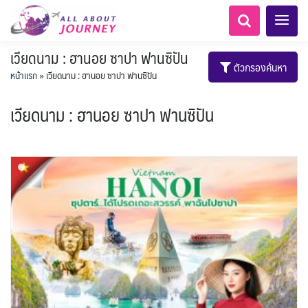
เวียดนาม : ฮานอย ซาปา ฟานซิปัน
ตัวกรองค้นหา
หน้าแรก
»
เวียดนาม : ฮานอย ซาปา ฟานซิปัน
เวียดนาม : ฮานอย ซาปา ฟานซิปัน
เอเชียกลาง
ทัวร์ ล่องเรือสำราญอลาสก้า
LKA ศรีลังกา
Balkan บอลข่าน
ทัวร์ ล่องเรือสำราญยุโรป
ไมโครนีเซีย - Micronesia
แอลเบเนีย - Albania
แทนซาเนีย - Tanzania
อเมริกากลาง
อเมริกาใต้
6
0
1
5
1
0
2
1
8
AFG อัฟกานิสถาน
เคนย่า - Kenya
ทัวร์ ล่องเรือสำราญอเมริกา
สวิตเซอร์แลนด์ เยอรมนี
ARG อาร์เจนตินา
0
2
1
3
เรือรอบกลางวัน กทม.
ล่องเรือโปรแกรมอยุธยา
ล่องเรือ รอบ Sunset
ล่องเรือเหมาลำ / เหมาชั้น /
เรือยอร์ช / Speed Boat ฯลฯ
ตั๋วเรือ Hop-on Hop-off
โปรแกรมทัวร์ทั่วไทย
ล่องเรือดินเนอร์ วันวาเลนไทน์
ตั๋วสวนสนุก
ห้องพักราคาพิเศษ
LKA ศรีลังกา + BGD บังคลา
BTN ภูฏาน
0
14
2
9
0
0
3
แต่งชุดไทยถ่ายรูปวัดอรุณฯ
โมร็อคโค - Morocco
นิวซีแลนด์ - New Zealand
2
1
ฝรั่งเศส
CUB คิวบา
CAN แคนาดา
6
1
0
3
เรือยอร์ช / Speed Boat ส่วนตัวทั่ว
แบบ Join ทั่วประเทศ
บุฟเฟต์ใบหยก
บุฟเฟต์โรงแรม/ร้านอาหาร
เทศ
72
22
7
ทัวร์ ล่องเรือสำราญเอเชีย
ทัวร์ ล่องเรือสำราญประเท
2
BRN บรูไน
0
0
MNE มอนเตเนโกร
ล่าแสงเหนือ-ใต้
0
CHL ชิลี
ECU เอกวาดอร์
1
11
11
ประเทศ
ล่องเรือดินเนอร์วันลอยกระทง
ล่องเรือดินเนอร์วันปีใหม่
ไทยบัสฟู้ดทัวร์
1
3
0
ข่าวที่น่าสนใจ
255
1
22
ศอื่นๆ
4
นามิเบีย - Namibia
KHM กัมพูชา
จีน
ยุโรปตะวันออก
พิเศษ! ล่องเรือเทศกาลชมพลุ
ขั้วโลกเหนือ
Baltic บอลติก
1
0
283
12
ล่องเรือดินเนอร์แม่น้ำ
USA สหรัฐอเมริกา
PER เปรู
2
4
21
6
2
พัทยา
HKG ฮ่องกง - มาเก๊า
IND อินเดีย
เจ้าพระยา
บราซิล เปรู
ความรู้ทั่วไป
1
ยุโรปราคาถูก
10
21
เกาะโบราโบร่า - Bora Bora
ตูนีเซีย - Tunisia
34
3
1
1
IRQ อิรัก
IDN อินโดนีเซีย
เม็กซิโก คิวบา
อเมริกา แคนาดา
ออสเตรีย - Austria
AZE อาเซอร์ไบจาน
0
3
1
1
0
3
2
สถานที่ท่องเที่ยว
IRN อิหร่าน
0