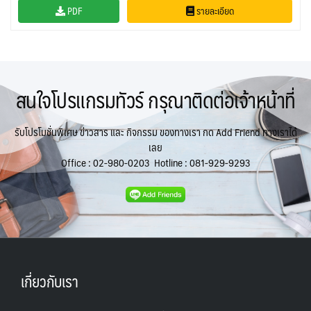
PDF
รายละเอียด
UKR ยูเครน
TUR ตุรเคีย
YEM เยเมน
จอร์แดน - อียิปต์
0
13
0
4
UK อังกฤษ+สหราชอาณาจักร
9
เบลเยี่ยม เนเธอร์แลนด์ ลักเซม
บัลแกเรีย โรมาเนีย
2
สนใจโปรแกรมทัวร์ กรุณาติดต่อเจ้าหน้าที่
เบิร์ก (BENELUX)
จอร์เจีย อาร์เมเนีย
1
1
อิตาลี สวิส ฝรั่งเศส
สเปน โปรตุเกส
3
2
รับโปรโมชั่นพิเศษ ข่าวสาร และ กิจกรรม ของทางเรา กด Add Friend ทางเราได้
เลย
Office :
02-980-0203
Hotline :
081-929-9293
เกี่ยวกับเรา