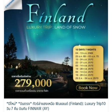
*ปีใหม่* *บินตรง* ทัวร์ล่าแสงเหนือ ฟินแลนด์ (Finland): Luxury Trip10
วัน 7 คืน บินกับ FINNAIR (AY)