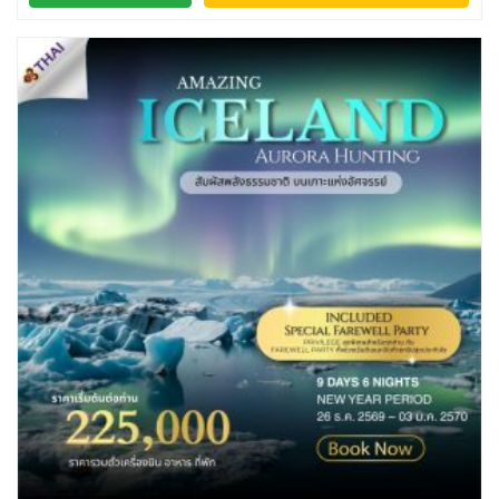
SVN สโลวิเนีย
CHE สวิตเซอร์แลนด์
VNM เวียดนาม
2
8
35
UKR ยูเครน
TUR ตุรเคีย
จอร์แดน - อียิปต์
0
13
4
UK อังกฤษ+สหราชอาณาจักร
9
เบลเยี่ยม เนเธอร์แลนด์ ลักเซม
บัลแกเรีย โรมาเนีย
2
เบิร์ก (BENELUX)
จอร์เจีย อาร์เมเนีย
1
1
อิตาลี สวิส ฝรั่งเศส
สเปน โปรตุเกส
3
2