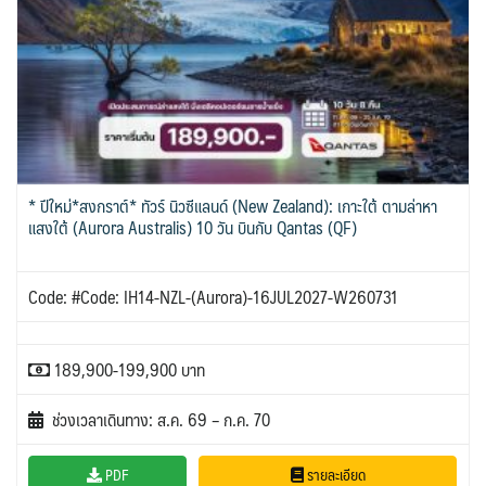
0
1
ISR อิสราเอล
0
แอลจีเรีย - Algeria
ออสเตรเลีย - Australia
0
BLR เบลารุส
18
BEL เบลเยี่ยม
0
0
JPN ญี่ปุ่น
JOR จอร์แดน
70
4
ลิเบีย - Libya
ทัวร์ อันซีน ประเทศแปลก
1
31
CYP ไซปรัส
HRV โครเอเชีย
0
3
KAZ คาซัคสถาน
KORS เกาหลีใต้
บราซิล - Brazil
19
2
0
DNK เดนมาร์ก
2
KGZ คีร์กีซสถาน
LAO ลาว
เอธิโอเปีย - Ethiopia
อียิปต์ - Egypt
4
0
0
11
CZE เช็ก
FIN ฟินแลนด์
0
3
LBN เลบานอน
MYS มาเลเซีย
0
0
FRO หมู่เกาะแฟโร
FRA ฝรั่งเศส
2
1
MDV มัลดีฟส์
MNG มองโกเลีย
* ปีใหม่*สงกราต์* ทัวร์ นิวซีแลนด์ (New Zealand): เกาะใต้ ตามล่าหา
0
2
GEO จอร์เจีย
DEU เยอรมนี
10
3
แสงใต้ (Aurora Australis) 10 วัน บินกับ Qantas (QF)
MMR เมียนมาร์
NPL เนปาล
GRL กรีนแลนด์
5
0
3
GRC กรีซ
ISL ไอซ์แลนด์
OMN โอมาน
PAK ปากีสถาน
1
4
0
8
Code: #Code: IH14-NZL-(Aurora)-16JUL2027-W260731
SAU ซาอุดิอาระเบีย
PHL ฟิลิปปินส์
MDA มอลโดวา
ITA อิตาลี
1
1
0
9
SGP สิงคโปร์
MLT มอลต้า
4
1
189,900-199,900 บาท
NLD เนเธอร์แลนด์
NOR นอร์เวย์
SYR ซีเรีย
TWN ไต้หวัน
0
3
0
10
POL โปแลนด์
PRT โปรตุเกส
TJK ทาจิกิสถาน
TKM เติร์กเมนิสถาน
3
3
1
1
ช่วงเวลาเดินทาง: ส.ค. 69 – ก.ค. 70
สแกนดิเนเวีย
RUS รัสเซีย
ARE ดูไบ, UAE
UZB อุซเบกิสถาน
7
3
0
4
ESP สเปน
PDF
รายละเอียด
4
YEM เยเมน
ตะวันออกกลาง
0
0