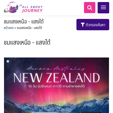
ชมแสงเหนือ - แสงใต้
ตัวกรองค้นหา
หน้าแรก
»
ชมแสงเหนือ - แสงใต้
ชมแสงเหนือ - แสงใต้
AFG อัฟกานิสถาน
Balkan บอลข่าน
ทัวร์ ล่องเรือสำราญยุโรป
LKA ศรีลังกา + BGD บังคลา
ทัวร์ ล่องเรือสำราญอลาสก้า
นามิเบีย - Namibia
แอฟริกาใต้ - South Africa
สวิตเซอร์แลนด์ เยอรมนี
อเมริกากลาง
อเมริกาใต้
1
0
5
1
1
8
เทศ
โมร็อคโค - Morocco
ฝรั่งเศส
ARG อาร์เจนตินา
0
6
1
3
1
3
ล่องเรือดินเนอร์ วันวาเลนไทน์
ล่องเรือโปรแกรมอยุธยา
ล่องเรือ รอบ Sunset
ล่องเรือเหมาลำ / เหมาชั้น /
เรือยอร์ช / Speed Boat ฯลฯ
ตั๋วสวนสนุก
โปรแกรมทัวร์ทั่วไทย
ล่องเรือดินเนอร์วันลอยกระทง
ห้องพักราคาพิเศษ
บุฟเฟต์โรงแรม/ร้านอาหาร
เอเชียกลาง
LKA ศรีลังกา
0
0
14
9
3
2
แต่งชุดไทยถ่ายรูปวัดอรุณฯ
ทัวร์ ล่องเรือสำราญอเมริกา
ทัวร์ ล่องเรือสำราญเอเชีย
MNE มอนเตเนโกร
ขั้วโลกใต้
แอลเบเนีย - Albania
เคนย่า - Kenya
6
0
CUB คิวบา
0
CAN แคนาดา
2
1
2
0
0
3
เรือยอร์ช / Speed Boat ส่วนตัวทั่ว
แบบ Join ทั่วประเทศ
บุฟเฟต์ใบหยก
ไทยบัสฟู้ดทัวร์
BTN ภูฏาน
22
72
21
ทัวร์ ล่องเรือสำราญประเท
7
1
2
ล่าแสงเหนือ-ใต้
1
แทนซาเนีย - Tanzania
นิวซีแลนด์ - New Zealand
CHL ชิลี
ECU เอกวาดอร์
Baltic บอลติก
11
2
ประเทศ
ล่องเรือดินเนอร์วันปีใหม่
เรือรอบกลางวัน กทม.
1
3
0
4
ข่าวที่น่าสนใจ
ตั๋วเรือ Hop-on Hop-off
255
22
2
ศอื่นๆ
BRN บรูไน
KHM กัมพูชา
0
4
0
0
พิเศษ! ล่องเรือเทศกาลชมพลุ
ล่องเรือดินเนอร์แม่น้ำ
USA สหรัฐอเมริกา
PER เปรู
11
6
2
ยุโรปราคาถูก
ยุโรปตะวันออก
1
จีน
HKG ฮ่องกง - มาเก๊า
12
พัทยา
ไมโครนีเซีย - Micronesia
283
10
เจ้าพระยา
บราซิล เปรู
ขั้วโลกเหนือ
ความรู้ทั่วไป
1
1
34
3
2
ออสเตรีย - Austria
3
IND อินเดีย
IDN อินโดนีเซีย
21
3
เม็กซิโก คิวบา
อเมริกา แคนาดา
เกาะโบราโบร่า - Bora Bora
ตูนีเซีย - Tunisia
1
1
1
BIH บอสเนีย & เฮอร์เซโกวีนา
AZE อาเซอร์ไบจาน
สถานที่ท่องเที่ยว
2
IRQ อิรัก
IRN อิหร่าน
0
0