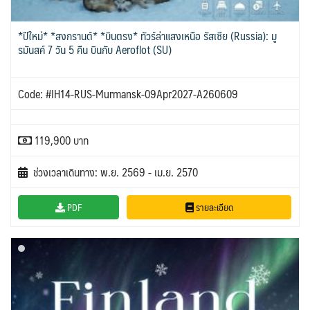
*ปีใหม่* *สงกรานต์* *บินตรง* ทัวร์ล่าแสงเหนือ รัสเซีย (Russia): มู
รมันสค์ 7 วัน 5 คืน บินกับ Aeroflot (SU)
Code: #IH14-RUS-Murmansk-09Apr2027-A260609
119,900 บาท
ช่วงเวลาเดินทาง: พ.ย. 2569 - เม.ย. 2570
PDF
รายละเอียด