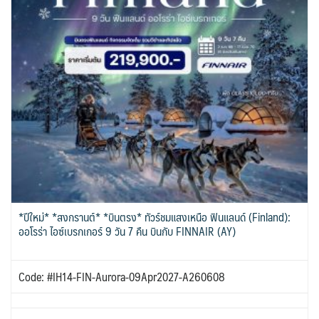
*ปีใหม่* *สงกรานต์* *บินตรง* ทัวร์ชมแสงเหนือ ฟินแลนด์ (Finland):
ออโรร่า ไอซ์เบรกเกอร์ 9 วัน 7 คืน บินกับ FINNAIR (AY)
Code: #IH14-FIN-Aurora-09Apr2027-A260608