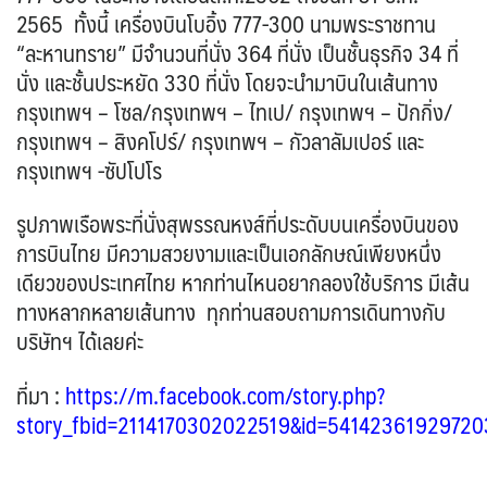
0
2565 ทั้งนี้ เครื่องบินโบอิ้ง 777-300 นามพระราชทาน
1
ISR อิสราเอล
0
แอลจีเรีย - Algeria
ออสเตรเลีย - Australia
0
BLR เบลารุส
18
BEL เบลเยี่ยม
“ละหานทราย” มีจำนวนที่นั่ง 364 ที่นั่ง เป็นชั้นธุรกิจ 34 ที่
0
0
JPN ญี่ปุ่น
JOR จอร์แดน
71
4
ลิเบีย - Libya
ทัวร์ อันซีน ประเทศแปลก
นั่ง และชั้นประหยัด 330 ที่นั่ง โดยจะนำมาบินในเส้นทาง
1
32
CYP ไซปรัส
HRV โครเอเชีย
0
3
KAZ คาซัคสถาน
KORS เกาหลีใต้
บราซิล - Brazil
19
2
กรุงเทพฯ – โซล/กรุงเทพฯ – ไทเป/ กรุงเทพฯ – ปักกิ่ง/
0
DNK เดนมาร์ก
2
KGZ คีร์กีซสถาน
LAO ลาว
เอธิโอเปีย - Ethiopia
อียิปต์ - Egypt
กรุงเทพฯ – สิงคโปร์/ กรุงเทพฯ – กัวลาลัมเปอร์ และ
4
0
0
10
CZE เช็ก
FIN ฟินแลนด์
0
3
กรุงเทพฯ -ซัปโปโร
LBN เลบานอน
MYS มาเลเซีย
0
0
FRO หมู่เกาะแฟโร
FRA ฝรั่งเศส
2
1
MDV มัลดีฟส์
MNG มองโกเลีย
0
2
GEO จอร์เจีย
DEU เยอรมนี
รูปภาพเรือพระที่นั่งสุพรรณหงส์ที่ประดับบนเครื่องบินของ
10
3
MMR เมียนมาร์
NPL เนปาล
GRL กรีนแลนด์
การบินไทย มีความสวยงามและเป็นเอกลักษณ์เพียงหนึ่ง
5
0
3
GRC กรีซ
ISL ไอซ์แลนด์
OMN โอมาน
PAK ปากีสถาน
เดียวของประเทศไทย หากท่านไหนอยากลองใช้บริการ มีเส้น
1
4
0
8
SAU ซาอุดิอาระเบีย
PHL ฟิลิปปินส์
ทางหลากหลายเส้นทาง ทุกท่านสอบถามการเดินทางกับ
MDA มอลโดวา
ITA อิตาลี
1
1
0
9
บริษัทฯ ได้เลยค่ะ
SGP สิงคโปร์
MLT มอลต้า
4
1
NLD เนเธอร์แลนด์
NOR นอร์เวย์
SYR ซีเรีย
TWN ไต้หวัน
0
3
0
9
ที่มา
:
https://m.facebook.com/story.php?
POL โปแลนด์
PRT โปรตุเกส
TJK ทาจิกิสถาน
TKM เติร์กเมนิสถาน
3
3
1
1
story_fbid=2114170302022519&id=54142361929720
สแกนดิเนเวีย
RUS รัสเซีย
ARE ดูไบ, UAE
UZB อุซเบกิสถาน
7
3
0
4
ESP สเปน
4
YEM เยเมน
ตะวันออกกลาง
0
0