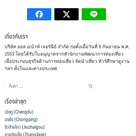
SVN สโลวิเนีย
CHE สวิตเซอร์แลนด์
VNM เวียดนาม
2
8
29
UKR ยูเครน
TUR ตุรเคีย
จอร์แดน - อียิปต์
0
13
4
UK อังกฤษ+สหราชอาณาจักร
8
เกี่ยวกับเรา​
เบลเยี่ยม เนเธอร์แลนด์ ลักเซม
บัลแกเรีย โรมาเนีย
2
บริษัท ออล อเบ้าท์ เจอร์นีย์ จำกัด ก่อตั้งเมื่อวันที่ 6 กันยายน พ.ศ.
เบิร์ก (BENELUX)
จอร์เจีย อาร์เมเนีย
1
1
2553 โดยได้รับใบอนุญาตจากสำนักงานพัฒนาการท่องเที่ยว
อิตาลี สวิส ฝรั่งเศส
สเปน โปรตุเกส
เพื่อประกอบธุรกิจด้านการท่องเที่ยว จัดนำเที่ยว ทัวร์ศึกษาดูงาน
3
2
ฯลฯ ทั้งในและต่างประเทศ
เรื่องล่าสุด
เฉิงตู (Chengdu)
ฉงชิ่ง (Chongqing)
จิ่วจ้ายโกว (Jiuzhaigou)
จางเจียเจี้ย (Zhangjiajie)