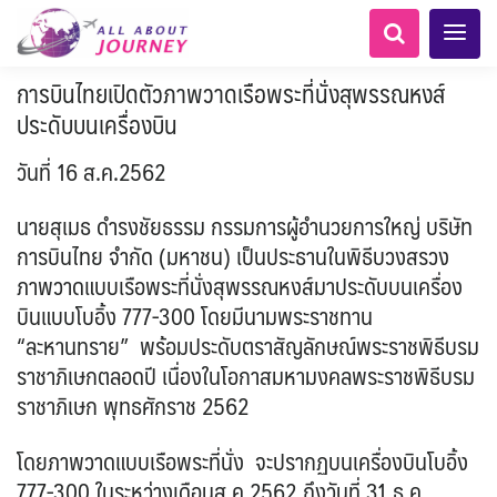
การบินไทยเปิดตัวภาพวาดเรือพระที่นั่งสุพรรณหงส์
ประดับบนเครื่องบิน
วันที่ 16 ส.ค.2562
นายสุเมธ ดำรงชัยธรรม กรรมการผู้อำนวยการใหญ่ บริษัท
การบินไทย จำกัด (มหาชน) เป็นประธานในพิธีบวงสรวง
AFG อัฟกานิสถาน
Balkan บอลข่าน
ทัวร์ ล่องเรือสำราญยุโรป
LKA ศรีลังกา + BGD บังคลา
ทัวร์ ล่องเรือสำราญอลาสก้า
นามิเบีย - Namibia
แอฟริกาใต้ - South Africa
สวิตเซอร์แลนด์ เยอรมนี
อเมริกากลาง
อเมริกาใต้
1
0
5
1
1
8
ภาพวาดแบบเรือพระที่นั่งสุพรรณหงส์มาประดับบนเครื่อง
เทศ
โมร็อคโค - Morocco
ฝรั่งเศส
ARG อาร์เจนตินา
0
6
1
3
1
3
ล่องเรือดินเนอร์ วันวาเลนไทน์
ล่องเรือโปรแกรมอยุธยา
ล่องเรือ รอบ Sunset
ล่องเรือเหมาลำ / เหมาชั้น /
เรือยอร์ช / Speed Boat ฯลฯ
ตั๋วสวนสนุก
โปรแกรมทัวร์ทั่วไทย
ล่องเรือดินเนอร์วันลอยกระทง
ห้องพักราคาพิเศษ
บุฟเฟต์โรงแรม/ร้านอาหาร
บินแบบโบอิ้ง 777-300 โดยมีนามพระราชทาน
เอเชียกลาง
LKA ศรีลังกา
0
0
14
9
3
2
แต่งชุดไทยถ่ายรูปวัดอรุณฯ
ทัวร์ ล่องเรือสำราญอเมริกา
ทัวร์ ล่องเรือสำราญเอเชีย
MNE มอนเตเนโกร
ขั้วโลกใต้
แอลเบเนีย - Albania
เคนย่า - Kenya
6
0
CUB คิวบา
0
CAN แคนาดา
2
1
2
0
0
3
เรือยอร์ช / Speed Boat ส่วนตัวทั่ว
แบบ Join ทั่วประเทศ
“ละหานทราย” พร้อมประดับตราสัญลักษณ์พระราชพิธีบรม
บุฟเฟต์ใบหยก
ไทยบัสฟู้ดทัวร์
BTN ภูฏาน
22
72
18
ทัวร์ ล่องเรือสำราญประเท
7
1
2
ล่าแสงเหนือ-ใต้
1
แทนซาเนีย - Tanzania
นิวซีแลนด์ - New Zealand
CHL ชิลี
ECU เอกวาดอร์
Baltic บอลติก
11
2
ประเทศ
ล่องเรือดินเนอร์วันปีใหม่
เรือรอบกลางวัน กทม.
ราชาภิเษกตลอดปี เนื่องในโอกาสมหามงคลพระราชพิธีบรม
1
3
0
4
ข่าวที่น่าสนใจ
ตั๋วเรือ Hop-on Hop-off
255
19
2
ศอื่นๆ
BRN บรูไน
KHM กัมพูชา
0
5
0
0
พิเศษ! ล่องเรือเทศกาลชมพลุ
ล่องเรือดินเนอร์แม่น้ำ
USA สหรัฐอเมริกา
ราชาภิเษก พุทธศักราช 2562
PER เปรู
11
6
2
ยุโรปราคาถูก
ยุโรปตะวันออก
1
จีน
HKG ฮ่องกง - มาเก๊า
12
พัทยา
ไมโครนีเซีย - Micronesia
282
10
เจ้าพระยา
บราซิล เปรู
ขั้วโลกเหนือ
ความรู้ทั่วไป
1
1
34
3
3
ออสเตรีย - Austria
3
โดยภาพวาดแบบเรือพระที่นั่ง จะปรากฏบนเครื่องบินโบอิ้ง
IND อินเดีย
IDN อินโดนีเซีย
21
3
เม็กซิโก คิวบา
อเมริกา แคนาดา
เกาะโบราโบร่า - Bora Bora
ตูนีเซีย - Tunisia
1
1
1
BIH บอสเนีย & เฮอร์เซโกวีนา
AZE อาเซอร์ไบจาน
777-300 ในระหว่างเดือนส.ค.2562 ถึงวันที่ 31 ธ.ค.
สถานที่ท่องเที่ยว
2
IRQ อิรัก
IRN อิหร่าน
0
0