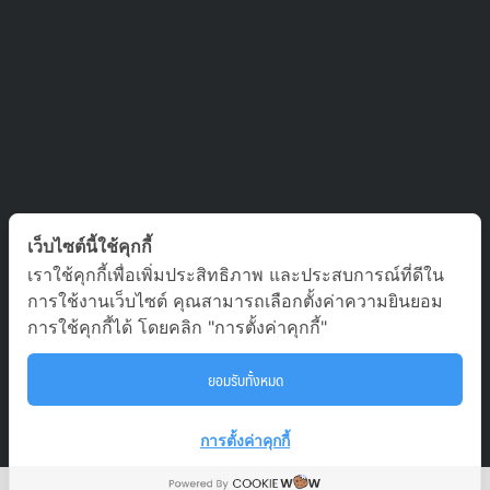
ติดต่อเรา
เว็บไซต์นี้ใช้คุกกี้
เราใช้คุกกี้เพื่อเพิ่มประสิทธิภาพ และประสบการณ์ที่ดีใน
บริษัท ออล อเบ้าท์ เจอร์นีย์ จำกัด เลขที่ 5/1800 หมู่บ้านประชาชื่น
การใช้งานเว็บไซต์ คุณสามารถเลือกตั้งค่าความยินยอม
ซอย สามัคคี 63 ตำบล บางตลาด อำเภอ ปากเกร็ด นนทบุรี 11120
การใช้คุกกี้ได้ โดยคลิก "การตั้งค่าคุกกี้"
02-980-0203, 081-929-9293
ยอมรับทั้งหมด
tour.aaj@gmail.com
To
การตั้งค่าคุกกี้
Copyright All About journey © 2023. All rights reserved. Powered by