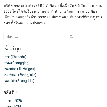
VNM เวียดนาม
31
SVN สโลวิเนีย
CHE สวิตเซอร์แลนด์
2
8
บริษัท ออล อเบ้าท์ เจอร์นีย์ จำกัด ก่อตั้งเมื่อวันที่ 6 กันยายน พ.ศ.
จอร์แดน - อียิปต์
4
UK อังกฤษ+สหราชอาณาจักร
TUR ตุรเคีย
13
2553 โดยได้รับใบอนุญาตจากสำนักงานพัฒนาการท่องเที่ยว
เพื่อประกอบธุรกิจด้านการท่องเที่ยว จัดนำเที่ยว ทัวร์ศึกษาดูงาน
8
UKR ยูเครน
เบลเยี่ยม เนเธอร์แลนด์ ลักเซม
ฯลฯ ทั้งในและต่างประเทศ
0
เบิร์ก (BENELUX)
1
บัลแกเรีย โรมาเนีย
จอร์เจีย อาร์เมเนีย
2
1
อิตาลี สวิส ฝรั่งเศส
สเปน โปรตุเกส
เรื่องล่าสุด
3
2
เฉิงตู (Chengdu)
ฉงชิ่ง (Chongqing)
จิ่วจ้ายโกว (Jiuzhaigou)
จางเจียเจี้ย (Zhangjiajie)
แชงกรีล่า (Shangri-La)
คลังเก็บ
เมษายน 2025
ตุลาคม 2024