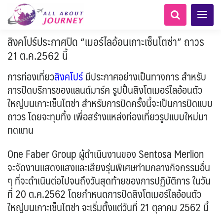
สิงคโปร์ประกาศปิด “เมอร์ไลอ้อนเกาะเซ็นโตซ่า” ถาวร
21 ต.ค.2562 นี้
การท่องเที่ยว
สิงคโปร์
มีประกาศอย่างเป็นทางการ สำหรับ
การปิดบริการของแลนด์มาร์ค รูปปั้นสิงโตเมอร์ไลอ้อนตัว
ใหญ่บนเกาะเซ็นโตซ่า สำหรับการปิดครั้งนี้จะเป็นการปิดแบบ
เอเชียกลาง
ทัวร์ ล่องเรือสำราญยุโรป
ไมโครนีเซีย - Micronesia
LKA ศรีลังกา
Balkan บอลข่าน
ทัวร์ ล่องเรือสำราญอลาสก้า
ขั้วโลกใต้
แอลเบเนีย - Albania
อเมริกากลาง
ถาวร โดยจะทุบทิ้ง เพื่อสร้างแหล่งท่องเที่ยวรูปแบบใหม่มา
อเมริกาใต้
6
5
1
2
0
1
0
1
8
AFG อัฟกานิสถาน
นิวซีแลนด์ - New Zealand
ทดแทน
สวิตเซอร์แลนด์ เยอรมนี
ARG อาร์เจนตินา
ขั้วโลกเหนือ
0
1
3
3
ล่องเรือดินเนอร์ วันวาเลนไทน์
ล่องเรือโปรแกรมอยุธยา
ล่องเรือ รอบ Sunset
ล่องเรือเหมาลำ / เหมาชั้น /
เรือยอร์ช / Speed Boat ฯลฯ
ตั๋วสวนสนุก
โปรแกรมทัวร์ทั่วไทย
ล่องเรือดินเนอร์วันลอยกระทง
ห้องพักราคาพิเศษ
บุฟเฟต์โรงแรม/ร้านอาหาร
LKA ศรีลังกา + BGD บังคลา
BTN ภูฏาน
0
0
14
9
3
2
แต่งชุดไทยถ่ายรูปวัดอรุณฯ
ทัวร์ ล่องเรือสำราญอเมริกา
ทัวร์ ล่องเรือสำราญเอเชีย
2
ฝรั่งเศส
CUB คิวบา
0
CAN แคนาดา
11
1
0
3
เรือยอร์ช / Speed Boat ส่วนตัวทั่ว
แบบ Join ทั่วประเทศ
One Faber Group ผู้ดำเนินงานของ Sentosa Merlion
บุฟเฟต์ใบหยก
ไทยบัสฟู้ดทัวร์
เทศ
22
72
18
ทัวร์ ล่องเรือสำราญประเท
เกาะโบราโบร่า - Bora Bora
BRN บรูไน
ตูนีเซีย - Tunisia
7
1
0
MNE มอนเตเนโกร
ล่าแสงเหนือ-ใต้
1
CHL ชิลี
0
1
1
11
3
ประเทศ
ล่องเรือดินเนอร์วันปีใหม่
เรือรอบกลางวัน กทม.
จะจัดงานแสดงแสงและเสียงรุ่นพิเศษท่ามกลางกิจกรรมอื่น
1
ข่าวที่น่าสนใจ
ตั๋วเรือ Hop-on Hop-off
255
19
2
ศอื่นๆ
0
5
KHM กัมพูชา
จีน
แอฟริกาใต้ - South Africa
0
ยุโรปตะวันออก
พิเศษ! ล่องเรือเทศกาลชมพลุ
ECU เอกวาดอร์
PER เปรู
Baltic บอลติก
0
282
12
ล่องเรือดินเนอร์แม่น้ำ
ๆ ที่จะดำเนินต่อไปจนถึงวันสุดท้ายของการปฏิบัติการ ในวัน
0
2
4
พัทยา
HKG ฮ่องกง - มาเก๊า
IND อินเดีย
เจ้าพระยา
ที่ 20 ต.ค.2562 โดยกำหนดการปิดสิงโตเมอร์ไลอ้อนตัว
USA สหรัฐอเมริกา
บราซิล เปรู
ความรู้ทั่วไป
1
ยุโรปราคาถูก
3
10
21
34
6
3
1
โมร็อคโค - Morocco
แทนซาเนีย - Tanzania
ใหญ่บนเกาะเซ็นโตซ่า จะเริ่มตั้งแต่วันที่ 21 ตุลาคม 2562 นี้
IDN อินโดนีเซีย
IRN อิหร่าน
6
2
เม็กซิโก คิวบา
อเมริกา แคนาดา
ออสเตรีย - Austria
AZE อาเซอร์ไบจาน
3
0
1
1
3
2
สถานที่ท่องเที่ยว
นามิเบีย - Namibia
เคนย่า - Kenya
1
2