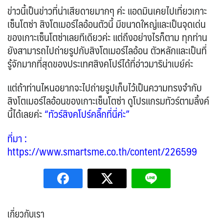
IRQ อิรัก
ISR อิสราเอล
BIH บอสเนีย & เฮอร์เซโกวีนา
BLR เบลารุส
0
0
0
ข่าวนี้เป็นข่าวที่น่าเสียดายมากๆ ค่ะ แอดมินเคยไปเที่ยวเกาะ
แอลจีเรีย - Algeria
0
JPN ญี่ปุ่น
JOR จอร์แดน
BEL เบลเยี่ยม
71
4
1
0
เซ็นโตซ่า สิงโตเมอร์ไลอ้อนตัวนี้ มีขนาดใหญ่และเป็นจุดเด่น
ออสเตรเลีย - Australia
ทัวร์ อันซีน ประเทศแปลก
18
32
KAZ คาซัคสถาน
KORS เกาหลีใต้
CYP ไซปรัส
HRV โครเอเชีย
ของเกาะเซ็นโตซ่าเลยทีเดียวค่ะ แต่ถึงอย่างไรก็ตาม ทุกท่าน
19
2
0
3
ลิเบีย - Libya
บราซิล - Brazil
1
0
CZE เช็ก
ยังสามารถไปถ่ายรูปกับสิงโตเมอร์ไลอ้อน ตัวหลักและเป็นที่
KGZ คีร์กีซสถาน
LAO ลาว
0
4
0
เอธิโอเปีย - Ethiopia
อียิปต์ - Egypt
0
10
DNK เดนมาร์ก
FIN ฟินแลนด์
รู้จักมากที่สุดของประเทศสิงคโปร์ได้ที่อ่าวมาริน่าเบย์ค่ะ
2
3
LBN เลบานอน
MYS มาเลเซีย
0
0
FRO หมู่เกาะแฟโร
FRA ฝรั่งเศส
2
1
MDV มัลดีฟส์
MNG มองโกเลีย
0
2
แต่ถ้าท่านไหนอยากจะไปถ่ายรูปเก็บไว้เป็นความทรงจำกับ
GEO จอร์เจีย
10
MMR เมียนมาร์
NPL เนปาล
สิงโตเมอร์ไลอ้อนของเกาะเซ็นโตซ่า ดูโปรแกรมทัวร์ตามลิ้งค์
5
0
GRL กรีนแลนด์
DEU เยอรมนี
3
3
นี้ได้เลยค่ะ
“ทัวร์สิงคโปร์คลิ๊กที่นี่ค่ะ”
OMN โอมาน
PAK ปากีสถาน
GRC กรีซ
0
8
1
SAU ซาอุดิอาระเบีย
PHL ฟิลิปปินส์
1
1
ISL ไอซ์แลนด์
ITA อิตาลี
ที่มา
:
4
9
SGP สิงคโปร์
4
https://www.smartsme.co.th/content/226599
MLT มอลต้า
MDA มอลโดวา
1
0
SYR ซีเรีย
TWN ไต้หวัน
0
9
NLD เนเธอร์แลนด์
NOR นอร์เวย์
0
3
TJK ทาจิกิสถาน
TKM เติร์กเมนิสถาน
1
1
POL โปแลนด์
PRT โปรตุเกส
3
3
ARE ดูไบ, UAE
UZB อุซเบกิสถาน
0
4
สแกนดิเนเวีย
RUS รัสเซีย
7
3
YEM เยเมน
ตะวันออกกลาง
ESP สเปน
0
0
เกี่ยวกับเรา​
4