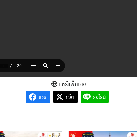
แชร์แพ็กเกจ
แชร์
ทวีต
ส่งไลน์