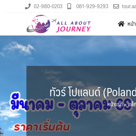
02-980-0203
081-929-9293
tour.a
หน้
ทัวร์ โปแลนด์ (Polan
หน้าแรก
»
แพ็ก