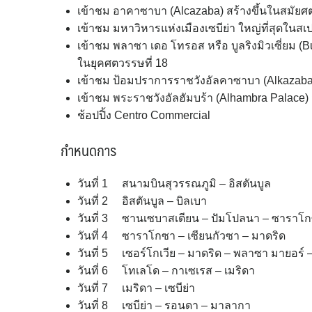
เข้าชม อาคาซาบา (Alcazaba) สร้างขึ้นในสมัยศต
เข้าชม มหาวิหารแห่งเมืองเซบีย่า ใหญ่ที่สุดในสเ
เข้าชม พลาซา เดอ โทรอส หรือ บูลริงมิวเซี่ยม 
ในยุคศตวรรษที่ 18
เข้าชม ป้อมปราการราชวังอัลคาซาบา (Alkazab
เข้าชม พระราชวังอัลฮัมบร้า (Alhambra Palace) ส
ช้อปปิ้ง Centro Commercial
กำหนดการ
วันที่ 1 สนามบินสุวรรณภูมิ – อิสตันบูล
วันที่ 2 อิสตันบูล – บิลเบา
วันที่ 3 ซานเซบาสเตียน – ปัมโปลนา – ซาราโ
วันที่ 4 ซาราโกซา – เซียนกัวซา – มาดริด
วันที่ 5 เซอร์โกเวีย – มาดริด – พลาซา มายอร์ –
วันที่ 6 โทเลโด – กาเซเรส – เมริดา
วันที่ 7 เมริดา – เซบีย่า
วันที่ 8 เซบีย่า – รอนดา – มาลากา