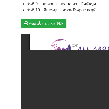
วันที่ 9 มาลากา – กรานาดา – อิสตันบูล
วันที่ 10 อิสตันบูล – สนามบินสุวรรณภูมิ
พิมพ์
ดาวน์โหลด PDF