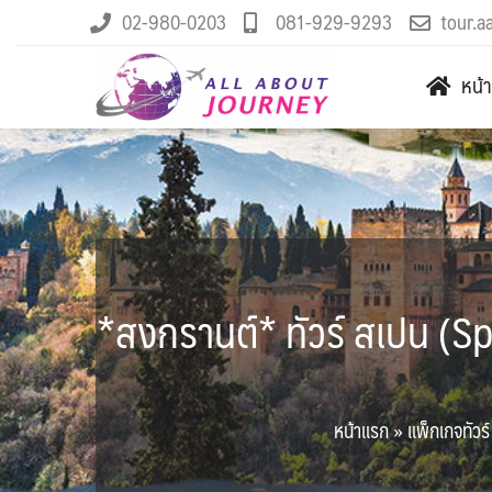
02-980-0203
081-929-9293
tour.a
หน้
*สงกรานต์* ทัวร์ สเปน (Sp
หน้าแรก
»
แพ็กเกจทัวร์