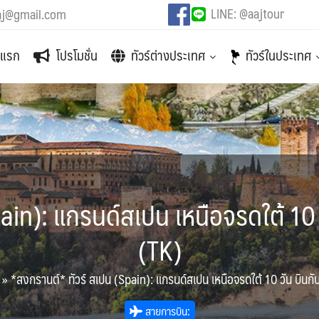
LINE: @aajtour
aj@gmail.com
าแรก
โปรโมชั่น
ทัวร์ต่างประเทศ
ทัวร์ในประเทศ
ain): แกรนด์สเปน เหนือจรดใต้ 10 ว
(TK)
»
*สงกรานต์* ทัวร์ สเปน (Spain): แกรนด์สเปน เหนือจรดใต้ 10 วัน บินกั
สายการบิน: