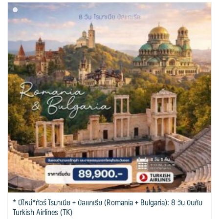
* ปีใหม่*ทัวร์ โรมาเนีย + บัลแกเรีย (Romania + Bulgaria): 8 วัน บินกับ
Turkish Airlines (TK)