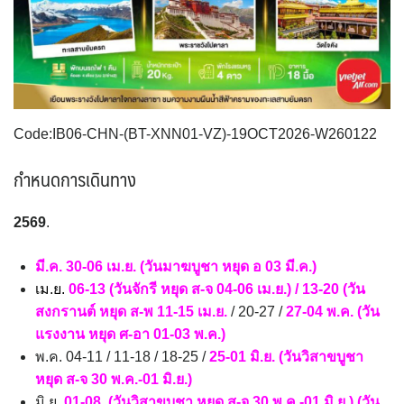
VNM เวียดนาม
35
SVN สโลวิเนีย
CHE สวิตเซอร์แลนด์
2
8
จอร์แดน - อียิปต์
4
UK อังกฤษ+สหราชอาณาจักร
TUR ตุรเคีย
13
9
UKR ยูเครน
เบลเยี่ยม เนเธอร์แลนด์ ลักเซม
0
เบิร์ก (BENELUX)
1
Code:IB06-CHN-(BT-XNN01-VZ)-19OCT2026-W260122
บัลแกเรีย โรมาเนีย
จอร์เจีย อาร์เมเนีย
2
1
อิตาลี สวิส ฝรั่งเศส
สเปน โปรตุเกส
กำหนดการเดินทาง
3
2
2569
.
มี.ค. 30-06 เม.ย. (วันมาฆบูชา หยุด อ 03 มี.ค.)
เม.ย.
06-13 (วันจักรี หยุด ส-จ 04-06 เม.ย.) / 13-20 (วัน
สงกรานต์ หยุด ส-พ 11-15 เม.ย.
/ 20-27 /
27-04 พ.ค. (วัน
แรงงาน หยุด ศ-อา 01-03 พ.ค.)
พ.ค. 04-11 / 11-18 / 18-25 /
25-01 มิ.ย. (วันวิสาขบูชา
หยุด ส-จ 30 พ.ค.-01 มิ.ย.)
มิ.ย.
01-08 (วันวิสาขบูชา หยุด ส-จ 30 พ.ค.-01 มิ.ย.) (วัน