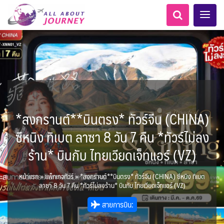
*สงกรานต์**บินตรง* ทัวร์จีน (CHINA)
เอเชียกลาง
ทัวร์ ล่องเรือสำราญยุโรป
ไมโครนีเซีย - Micronesia
LKA ศรีลังกา
Balkan บอลข่าน
ทัวร์ ล่องเรือสำราญอลาสก้า
ขั้วโลกใต้
แอลเบเนีย - Albania
อเมริกากลาง
อเมริกาใต้
6
5
1
2
0
1
0
1
8
AFG อัฟกานิสถาน
นิวซีแลนด์ - New Zealand
สวิตเซอร์แลนด์ เยอรมนี
ARG อาร์เจนตินา
ขั้วโลกเหนือ
ซีหนิง ทิเบต ลาซา 8 วัน 7 คืน *ทัวร์ไม่ลง
0
1
3
2
ล่องเรือดินเนอร์ วันวาเลนไทน์
ล่องเรือโปรแกรมอยุธยา
ล่องเรือ รอบ Sunset
ล่องเรือเหมาลำ / เหมาชั้น /
เรือยอร์ช / Speed Boat ฯลฯ
ตั๋วสวนสนุก
โปรแกรมทัวร์ทั่วไทย
ล่องเรือดินเนอร์วันลอยกระทง
ห้องพักราคาพิเศษ
บุฟเฟต์โรงแรม/ร้านอาหาร
LKA ศรีลังกา + BGD บังคลา
BTN ภูฏาน
0
0
14
9
3
2
แต่งชุดไทยถ่ายรูปวัดอรุณฯ
ทัวร์ ล่องเรือสำราญอเมริกา
ทัวร์ ล่องเรือสำราญเอเชีย
2
ฝรั่งเศส
CUB คิวบา
0
CAN แคนาดา
11
ร้าน* บินกับ ไทยเวียดเจ็ทแอร์ (VZ)
1
0
3
เรือยอร์ช / Speed Boat ส่วนตัวทั่ว
แบบ Join ทั่วประเทศ
บุฟเฟต์ใบหยก
ไทยบัสฟู้ดทัวร์
เทศ
22
72
21
ทัวร์ ล่องเรือสำราญประเท
เกาะโบราโบร่า - Bora Bora
BRN บรูไน
ตูนีเซีย - Tunisia
7
1
0
MNE มอนเตเนโกร
ล่าแสงเหนือ-ใต้
1
CHL ชิลี
0
1
1
11
3
ประเทศ
ล่องเรือดินเนอร์วันปีใหม่
เรือรอบกลางวัน กทม.
1
ข่าวที่น่าสนใจ
ตั๋วเรือ Hop-on Hop-off
255
22
2
ศอื่นๆ
0
4
KHM กัมพูชา
จีน
แอฟริกาใต้ - South Africa
0
หน้าแรก
»
แพ็กเกจทัวร์
»
*สงกรานต์**บินตรง* ทัวร์จีน (CHINA) ซีหนิง ทิเบต
ยุโรปตะวันออก
พิเศษ! ล่องเรือเทศกาลชมพลุ
ECU เอกวาดอร์
PER เปรู
Baltic บอลติก
0
283
12
ล่องเรือดินเนอร์แม่น้ำ
0
2
4
ลาซา 8 วัน 7 คืน *ทัวร์ไม่ลงร้าน* บินกับ ไทยเวียดเจ็ทแอร์ (VZ)
พัทยา
HKG ฮ่องกง - มาเก๊า
IND อินเดีย
เจ้าพระยา
USA สหรัฐอเมริกา
บราซิล เปรู
ความรู้ทั่วไป
1
ยุโรปราคาถูก
3
10
21
34
6
3
1
สายการบิน:
โมร็อคโค - Morocco
แทนซาเนีย - Tanzania
IDN อินโดนีเซีย
IRN อิหร่าน
6
2
เม็กซิโก คิวบา
อเมริกา แคนาดา
ออสเตรีย - Austria
AZE อาเซอร์ไบจาน
3
0
1
1
3
2
สถานที่ท่องเที่ยว
นามิเบีย - Namibia
เคนย่า - Kenya
1
2