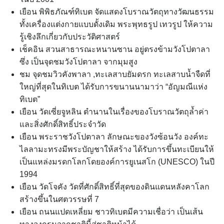
เยือน พิพิธภัณฑ์ทิเบต จัดแสดงโบราณวัตถุทางวัฒนธรรม
ทั้งเครื่องแต่งกายแบบดั้งเดิม พระพุทธรูป เทวรูป ให้ความ
รู้เชิงลึกเกี่ยวกับประวัติศาสตร์
เช็คอิน สวนสาธารณะหนานซาน อยู่ตรงข้ามวังโปตาลา
ซึ่ง เป็นจุดชมวังโปตาลา จากมุมสูง
ชม จุดชมวิวคังพาลา ,ทะเลสาบยัมดรก ทะเลสาบน้ำจืดที่
ใหญ่ที่สุดในทิเบต ได้รับการขนานนามาว่า “อัญมณีแห่ง
ทิเบต”
เยือน วัดเซี่ยจูหลิน ตำนานในเรื่องของโบราณวัตถุล้ำค่า
และสิ่งศักดิ์สิทธิ์ประจำวัด
เยือน พระราชวังโปตาลา ลักษณะของวังซ้อนวัง องค์ทะ
ไลลามะทรงมีพระบัญชาให้สร้าง ได้รับการขึ้นทะเบียนให้
เป็นแหล่งมรดกโลกโดยองค์การยูเนสโก (UNESCO) ในปี
1994
เยือน วัดโจคัง วัดที่ศักดิ์สิทธิ์ที่สุดของดินแดนหลังคาโลก
สร้างขึ้นในศตวรรษที่ 7
เยือน ถนนแปดเหลี่ยม ชาวทิเบตมีความเชื่อว่า เป็นเส้น