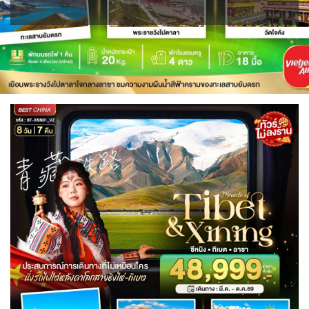
IRQ อิรัก
ISR อิสราเอล
BIH บอสเนีย & เฮอร์เซโกวีนา
BLR เบลารุส
0
0
0
แอลจีเรีย - Algeria
0
JPN ญี่ปุ่น
JOR จอร์แดน
BEL เบลเยี่ยม
70
4
1
0
ออสเตรเลีย - Australia
ทัวร์ อันซีน ประเทศแปลก
18
31
KAZ คาซัคสถาน
KORS เกาหลีใต้
CYP ไซปรัส
HRV โครเอเชีย
19
2
0
3
ลิเบีย - Libya
บราซิล - Brazil
1
0
CZE เช็ก
KGZ คีร์กีซสถาน
LAO ลาว
0
4
0
เอธิโอเปีย - Ethiopia
อียิปต์ - Egypt
0
11
DNK เดนมาร์ก
FIN ฟินแลนด์
2
3
LBN เลบานอน
MYS มาเลเซีย
0
0
FRO หมู่เกาะแฟโร
FRA ฝรั่งเศส
2
1
MDV มัลดีฟส์
MNG มองโกเลีย
0
2
GEO จอร์เจีย
10
MMR เมียนมาร์
NPL เนปาล
5
0
GRL กรีนแลนด์
DEU เยอรมนี
3
3
OMN โอมาน
PAK ปากีสถาน
GRC กรีซ
0
8
1
SAU ซาอุดิอาระเบีย
PHL ฟิลิปปินส์
1
1
ISL ไอซ์แลนด์
ITA อิตาลี
4
9
SGP สิงคโปร์
4
MLT มอลต้า
MDA มอลโดวา
1
0
SYR ซีเรีย
TWN ไต้หวัน
0
10
NLD เนเธอร์แลนด์
NOR นอร์เวย์
0
3
TJK ทาจิกิสถาน
TKM เติร์กเมนิสถาน
1
1
POL โปแลนด์
PRT โปรตุเกส
3
3
ARE ดูไบ, UAE
UZB อุซเบกิสถาน
0
4
สแกนดิเนเวีย
RUS รัสเซีย
7
3
YEM เยเมน
ตะวันออกกลาง
ESP สเปน
0
0
4