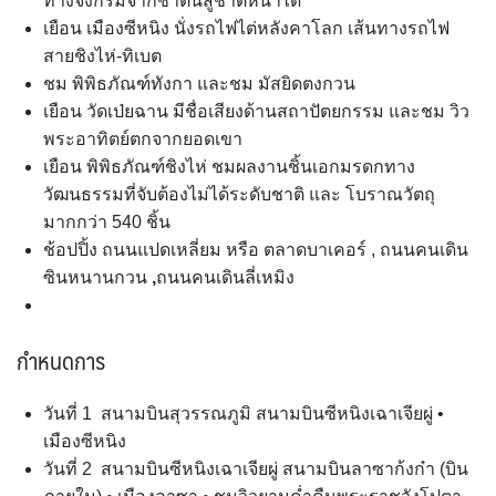
ทางจงกรมจากชาตินี้สู่ชาติหน้าได้
เยือน เมืองซีหนิง นั่งรถไฟไต่หลังคาโลก เส้นทางรถไฟ
สายชิงไห่-ทิเบต
ชม พิพิธภัณฑ์ทังกา และชม มัสยิดตงกวน
เยือน วัดเป่ยฉาน มีชื่อเสียงด้านสถาปัตยกรรม และชม วิว
พระอาทิตย์ตกจากยอดเขา
เยือน พิพิธภัณฑ์ชิงไห่ ชมผลงานชิ้นเอกมรดกทาง
วัฒนธรรมที่จับต้องไม่ได้ระดับชาติ และ โบราณวัตถุ
มากกว่า 540 ชิ้น
ช้อปปิ้ง ถนนแปดเหลี่ยม หรือ ตลาดบาเคอร์ , ถนนคนเดิน
ซินหนานกวน
,
ถนนคนเดินลี่เหมิง
กำหนดการ
วันที่ 1 สนามบินสุวรรณภูมิ สนามบินซีหนิงเฉาเจียผู่ •
เมืองซีหนิง
วันที่ 2 สนามบินซีหนิงเฉาเจียผู่ สนามบินลาซาก้งก๋า (บิน