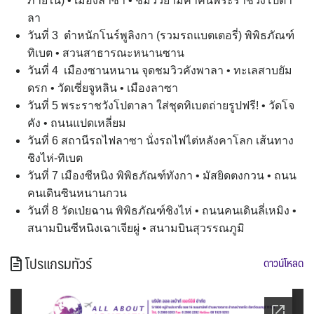
ภายใน) • เมืองลาซา • ชมวิวยามค่ำคืนพระราชวังโปตา
ลา
วันที่ 3 ตำหนักโนร์พูลิงกา (รวมรถแบตเตอรี่) พิพิธภัณฑ์
ทิเบต • สวนสาธารณะหนานซาน
วันที่ 4 เมืองซานหนาน จุดชมวิวคังพาลา • ทะเลสาบยัม
ดรก • วัดเซี่ยจูหลิน • เมืองลาซา
วันที่ 5 พระราชวังโปตาลา ใส่ชุดทิเบตถ่ายรูปฟรี! • วัดโจ
คัง • ถนนแปดเหลี่ยม
วันที่ 6 สถานีรถไฟลาซา นั่งรถไฟไต่หลังคาโลก เส้นทาง
ชิงไห่-ทิเบต
วันที่ 7 เมืองซีหนิง พิพิธภัณฑ์ทังกา • มัสยิดตงกวน • ถนน
คนเดินซินหนานกวน
วันที่ 8 วัดเป่ยฉาน พิพิธภัณฑ์ชิงไห่ • ถนนคนเดินลี่เหมิง •
สนามบินซีหนิงเฉาเจียผู่ • สนามบินสุวรรณภูมิ
โปรแกรมทัวร์
ดาวน์โหลด