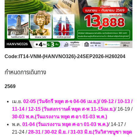
UKR ยูเครน
TUR ตุรเคีย
YEM เยเมน
จอร์แดน - อียิปต์
0
13
0
4
UK อังกฤษ+สหราชอาณาจักร
9
เบลเยี่ยม เนเธอร์แลนด์ ลักเซม
บัลแกเรีย โรมาเนีย
2
เบิร์ก (BENELUX)
จอร์เจีย อาร์เมเนีย
1
1
อิตาลี สวิส ฝรั่งเศส
สเปน โปรตุเกส
3
2
Code:IT14-VNM-(HANVNO326)-24SEP2026-H260204
กำหนดการเดินทาง
2569
เม.ย.
02-05 (วันจักรี หยุด ส-จ 04-06 เม.ย.)
/ 09-12 / 10-13 /
11-14 / 12-15 (วันสงกรานต์ หยุด ส-พ 11-15เม.ย.)
/ 16-19 /
30-03 พ.ค.(วันแรงงาน หยุด ศ-อา 01-03 พ.ค.)
พ.ค.
01-04 (วันแรงงาน หยุด ศ-อา 01-03 พ.ค.)
/ 14-17 /
21-24 /
28-31 / 30-02 มิ.ย. / 31-03 มิ.ย.(วันวิสาขบูชา หยุด