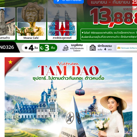
ขั้วโลกใต้
แอฟริกาใต้ - South Africa
BLR เบลารุส
BIH บอสเนีย & เฮอร์เซโกวีนา
2
0
ISR อิสราเอล
JPN ญี่ปุ่น
0
70
3
1
JOR จอร์แดน
KAZ คาซัคสถาน
แอลจีเรีย - Algeria
ออสเตรเลีย - Australia
BEL เบลเยี่ยม
HRV โครเอเชีย
4
19
0
18
0
3
KORS เกาหลีใต้
KGZ คีร์กีซสถาน
ลิเบีย - Libya
CYP ไซปรัส
DNK เดนมาร์ก
ทัวร์ อันซีน ประเทศแปลก
2
4
1
0
2
31
บราซิล - Brazil
CZE เช็ก
FIN ฟินแลนด์
LAO ลาว
LBN เลบานอน
0
0
3
0
0
อียิปต์ - Egypt
เอธิโอเปีย - Ethiopia
FRO หมู่เกาะแฟโร
FRA ฝรั่งเศส
11
0
MYS มาเลเซีย
MDV มัลดีฟส์
2
1
0
0
GEO จอร์เจีย
DEU เยอรมนี
MNG มองโกเลีย
MMR เมียนมาร์
10
3
2
5
GRL กรีนแลนด์
GRC กรีซ
OMN โอมาน
NPL เนปาล
3
1
0
0
PAK ปากีสถาน
ISL ไอซ์แลนด์
ITA อิตาลี
8
4
9
SAU ซาอุดิอาระเบีย
PHL ฟิลิปปินส์
MDA มอลโดวา
MLT มอลต้า
1
1
0
1
SGP สิงคโปร์
NLD เนเธอร์แลนด์
NOR นอร์เวย์
4
0
3
SYR ซีเรีย
TWN ไต้หวัน
POL โปแลนด์
PRT โปรตุเกส
0
10
3
3
TJK ทาจิกิสถาน
TKM เติร์กเมนิสถาน
สแกนดิเนเวีย
RUS รัสเซีย
1
1
7
3
ARE ดูไบ, UAE
UZB อุซเบกิสถาน
SVN สโลวิเนีย
0
4
2
ESP สเปน
CHE สวิตเซอร์แลนด์
VNM เวียดนาม
ตะวันออกกลาง
4
8
35
0