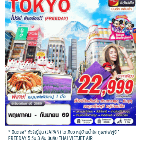
* บินตรง* ทัวร์ญี่ปุ่น (JAPAN) โตเกียว หมู่บ้านน้ำใส ภูเขาไฟฟูจิ 1
FREEDAY 5 วัน 3 คืน บินกับ THAI VIETJET AIR