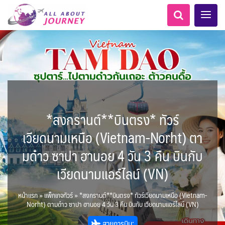
*สงกรานต์**บินตรง* ทัวร์
เอเชียกลาง
ทัวร์ ล่องเรือสำราญอลาสก้า
LKA ศรีลังกา
Balkan บอลข่าน
ทัวร์ ล่องเรือสำราญยุโรป
ไมโครนีเซีย - Micronesia
แอลเบเนีย - Albania
แทนซาเนีย - Tanzania
อเมริกากลาง
อเมริกาใต้
6
0
1
5
1
0
2
1
8
AFG อัฟกานิสถาน
เคนย่า - Kenya
ทัวร์ ล่องเรือสำราญอเมริกา
สวิตเซอร์แลนด์ เยอรมนี
ARG อาร์เจนตินา
เวียดนามเหนือ (Vietnam-Norht) ตา
0
2
1
3
เรือรอบกลางวัน กทม.
ล่องเรือโปรแกรมอยุธยา
ล่องเรือ รอบ Sunset
ล่องเรือเหมาลำ / เหมาชั้น /
เรือยอร์ช / Speed Boat ฯลฯ
ตั๋วเรือ Hop-on Hop-off
โปรแกรมทัวร์ทั่วไทย
ล่องเรือดินเนอร์ วันวาเลนไทน์
ตั๋วสวนสนุก
ห้องพักราคาพิเศษ
LKA ศรีลังกา + BGD บังคลา
BTN ภูฏาน
0
14
2
9
0
0
3
แต่งชุดไทยถ่ายรูปวัดอรุณฯ
โมร็อคโค - Morocco
นิวซีแลนด์ - New Zealand
2
1
ฝรั่งเศส
CUB คิวบา
CAN แคนาดา
6
มด๋าว ซาปา ฮานอย 4 วัน 3 คืน บินกับ
1
0
3
เรือยอร์ช / Speed Boat ส่วนตัวทั่ว
แบบ Join ทั่วประเทศ
บุฟเฟต์ใบหยก
บุฟเฟต์โรงแรม/ร้านอาหาร
เทศ
72
22
7
ทัวร์ ล่องเรือสำราญเอเชีย
ทัวร์ ล่องเรือสำราญประเท
2
BRN บรูไน
0
0
MNE มอนเตเนโกร
ล่าแสงเหนือ-ใต้
0
CHL ชิลี
ECU เอกวาดอร์
1
11
11
ประเทศ
ล่องเรือดินเนอร์วันลอยกระทง
ล่องเรือดินเนอร์วันปีใหม่
ไทยบัสฟู้ดทัวร์
1
เวียดนามแอร์ไลน์ (VN)
3
0
ข่าวที่น่าสนใจ
255
1
22
ศอื่นๆ
4
นามิเบีย - Namibia
KHM กัมพูชา
จีน
ยุโรปตะวันออก
พิเศษ! ล่องเรือเทศกาลชมพลุ
ขั้วโลกเหนือ
Baltic บอลติก
1
0
283
12
ล่องเรือดินเนอร์แม่น้ำ
USA สหรัฐอเมริกา
PER เปรู
2
4
21
6
2
พัทยา
HKG ฮ่องกง - มาเก๊า
IND อินเดีย
เจ้าพระยา
หน้าแรก
»
แพ็กเกจทัวร์
»
*สงกรานต์**บินตรง* ทัวร์เวียดนามเหนือ (Vietnam-
บราซิล เปรู
ความรู้ทั่วไป
1
ยุโรปราคาถูก
10
21
เกาะโบราโบร่า - Bora Bora
ตูนีเซีย - Tunisia
34
3
1
1
Norht) ตามด๋าว ซาปา ฮานอย 4 วัน 3 คืน บินกับ เวียดนามแอร์ไลน์ (VN)
IRQ อิรัก
IDN อินโดนีเซีย
เม็กซิโก คิวบา
อเมริกา แคนาดา
ออสเตรีย - Austria
AZE อาเซอร์ไบจาน
0
3
1
1
0
3
2
สถานที่ท่องเที่ยว
สายการบิน:
IRN อิหร่าน
0