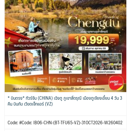
* บินตรง* ทัวร์จีน (CHINA) เฉิงตู ภูเขาสี่ดรุณี เมืองตูเจียงเอี้ยน 4 วัน 3
คืน บินกับ เวียดเจ็ทแอร์ (VZ)
Code: #Code: IB06-CHN-(BT-TFU65-VZ)-31OCT2026-W260402