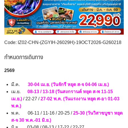
VNM เวียดนาม
35
SVN สโลวิเนีย
CHE สวิตเซอร์แลนด์
2
8
จอร์แดน - อียิปต์
4
UK อังกฤษ+สหราชอาณาจักร
TUR ตุรเคีย
13
9
UKR ยูเครน
เบลเยี่ยม เนเธอร์แลนด์ ลักเซม
0
เบิร์ก (BENELUX)
1
Code: IZ02-CHN-(ZGYIH-26029H)-19OCT2026-G260218
บัลแกเรีย โรมาเนีย
จอร์เจีย อาร์เมเนีย
2
1
อิตาลี สวิส ฝรั่งเศส
สเปน โปรตุเกส
กำหนดการเดินทาง
3
2
2569
มี.ค.
30-04 เม.ย. (วันจักรี หยุด ส-จ 04-06 เม.ย.)
เม.ย.
08-13 / 13-18 (วันสงกรานต์ หยุด ส-พ 11-15
เม.ย.)
/ 22-27 /
27-02 พ.ค. (วันแรงงาน หยุด ศ-อา 01-03
พ.ค.)
พ.ค. 06-11 / 11-16 / 20-25 /
25-30 (วันวิสาขบูชา หยุด
ส-จ 30 พ.ค.-01 มิ.ย.)
มิ.ย. 03-08 / 08-13 / 17-22 / 22-27