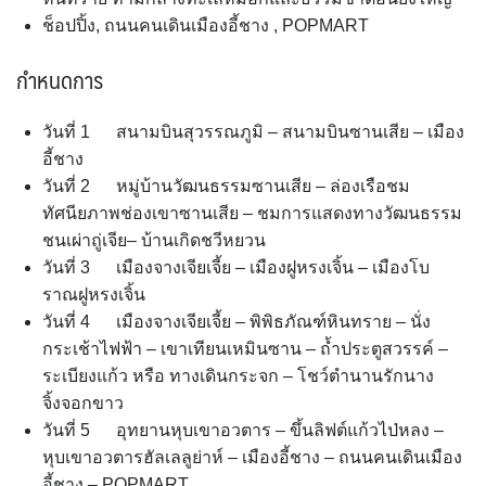
ช็อปปิ้ง, ถนนคนเดินเมืองอี้ชาง , POPMART
กำหนดการ
วันที่ 1 สนามบินสุวรรณภูมิ – สนามบินซานเสีย – เมือง
อี้ชาง
วันที่ 2 หมู่บ้านวัฒนธรรมซานเสีย – ล่องเรือชม
ทัศนียภาพช่องเขาซานเสีย – ชมการแสดงทางวัฒนธรรม
ชนเผ่าถู่เจีย– บ้านเกิดชวีหยวน
วันที่ 3 เมืองจางเจียเจี้ย – เมืองฝูหรงเจิ้น – เมืองโบ
ราณฝูหรงเจิ้น
วันที่ 4 เมืองจางเจียเจี้ย – พิพิธภัณฑ์หินทราย – นั่ง
กระเช้าไฟฟ้า – เขาเทียนเหมินซาน – ถ้ำประตูสวรรค์ –
ระเบียงแก้ว หรือ ทางเดินกระจก – โชว์ตำนานรักนาง
จิ้งจอกขาว
วันที่ 5 อุทยานหุบเขาอวตาร – ขึ้นลิฟต์แก้วไป่หลง –
หุบเขาอวตารฮัลเลลูย่าห์ – เมืองอี้ชาง – ถนนคนเดินเมือง
อี้ชาง – POPMART