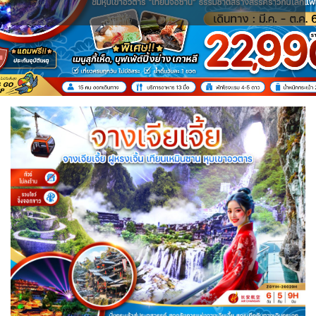
IRQ อิรัก
ISR อิสราเอล
BIH บอสเนีย & เฮอร์เซโกวีนา
BLR เบลารุส
0
0
0
แอลจีเรีย - Algeria
0
JPN ญี่ปุ่น
JOR จอร์แดน
BEL เบลเยี่ยม
70
4
1
0
ออสเตรเลีย - Australia
ทัวร์ อันซีน ประเทศแปลก
18
31
KAZ คาซัคสถาน
KORS เกาหลีใต้
CYP ไซปรัส
HRV โครเอเชีย
19
2
0
3
ลิเบีย - Libya
บราซิล - Brazil
1
0
CZE เช็ก
KGZ คีร์กีซสถาน
LAO ลาว
0
4
0
เอธิโอเปีย - Ethiopia
อียิปต์ - Egypt
0
11
DNK เดนมาร์ก
FIN ฟินแลนด์
2
3
LBN เลบานอน
MYS มาเลเซีย
0
0
FRO หมู่เกาะแฟโร
FRA ฝรั่งเศส
2
1
MDV มัลดีฟส์
MNG มองโกเลีย
0
2
GEO จอร์เจีย
10
MMR เมียนมาร์
NPL เนปาล
5
0
GRL กรีนแลนด์
DEU เยอรมนี
3
3
OMN โอมาน
PAK ปากีสถาน
GRC กรีซ
0
8
1
SAU ซาอุดิอาระเบีย
PHL ฟิลิปปินส์
1
1
ISL ไอซ์แลนด์
ITA อิตาลี
4
9
SGP สิงคโปร์
4
MLT มอลต้า
MDA มอลโดวา
1
0
SYR ซีเรีย
TWN ไต้หวัน
0
10
NLD เนเธอร์แลนด์
NOR นอร์เวย์
0
3
TJK ทาจิกิสถาน
TKM เติร์กเมนิสถาน
1
1
POL โปแลนด์
PRT โปรตุเกส
3
3
ARE ดูไบ, UAE
UZB อุซเบกิสถาน
0
4
สแกนดิเนเวีย
RUS รัสเซีย
7
3
YEM เยเมน
ตะวันออกกลาง
ESP สเปน
0
0
4