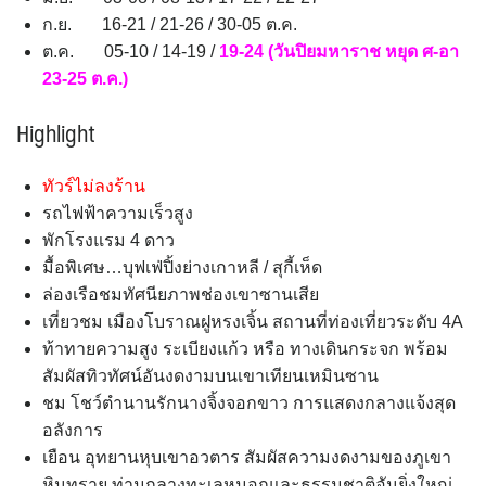
ก.ย. 16-21 / 21-26 / 30-05 ต.ค.
ต.ค. 05-10 / 14-19 /
19-24 (วันปิยมหาราช หยุด ศ-อา
23-25 ต.ค.)
Highlight
ทัวร์ไม่ลงร้าน
รถไฟฟ้าความเร็วสูง
พักโรงแรม 4 ดาว
มื้อพิเศษ…บุฟเฟ่ปิ้งย่างเกาหลี / สุกี้เห็ด
ล่องเรือชมทัศนียภาพช่องเขาซานเสีย
เที่ยวชม เมืองโบราณฝูหรงเจิ้น สถานที่ท่องเที่ยวระดับ 4A
ท้าทายความสูง ระเบียงแก้ว หรือ ทางเดินกระจก พร้อม
สัมผัสทิวทัศน์อันงดงามบนเขาเทียนเหมินซาน
ชม โชว์ตำนานรักนางจิ้งจอกขาว การแสดงกลางแจ้งสุด
อลังการ
เยือน อุทยานหุบเขาอวตาร สัมผัสความงดงามของภูเขา
หินทราย ท่ามกลางทะเลหมอกและธรรมชาติอันยิ่งใหญ่