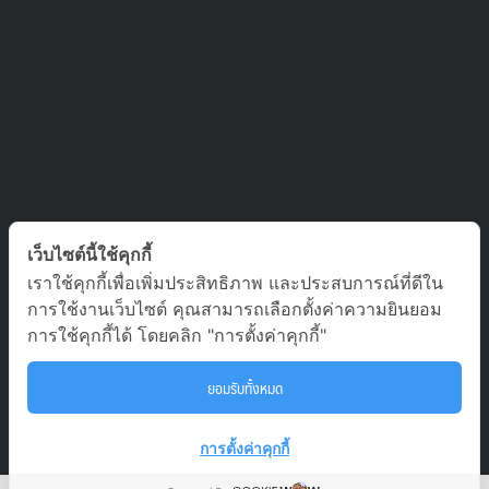
ติดต่อเรา
เว็บไซต์นี้ใช้คุกกี้
เราใช้คุกกี้เพื่อเพิ่มประสิทธิภาพ และประสบการณ์ที่ดีใน
บริษัท ออล อเบ้าท์ เจอร์นีย์ จำกัด เลขที่ 5/1800 หมู่บ้านประชาชื่น
การใช้งานเว็บไซต์ คุณสามารถเลือกตั้งค่าความยินยอม
ซอย สามัคคี 63 ตำบล บางตลาด อำเภอ ปากเกร็ด นนทบุรี 11120
การใช้คุกกี้ได้ โดยคลิก "การตั้งค่าคุกกี้"
02-980-0203, 081-929-9293
ยอมรับทั้งหมด
To
tour.aaj@gmail.com
การตั้งค่าคุกกี้