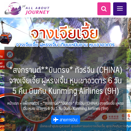
*สงกรานต์**บินตรง* ทัวร์จีน (CHINA)
เอเชียกลาง
ทัวร์ ล่องเรือสำราญยุโรป
ไมโครนีเซีย - Micronesia
LKA ศรีลังกา
Balkan บอลข่าน
ทัวร์ ล่องเรือสำราญอลาสก้า
ขั้วโลกใต้
แอลเบเนีย - Albania
อเมริกากลาง
อเมริกาใต้
6
5
1
2
0
1
0
1
8
AFG อัฟกานิสถาน
นิวซีแลนด์ - New Zealand
สวิตเซอร์แลนด์ เยอรมนี
ARG อาร์เจนตินา
ขั้วโลกเหนือ
จางเจียเจี้ย ฝูหรงเจิ้น หุบเขาอวตาร 6 วัน
0
1
3
2
ล่องเรือดินเนอร์ วันวาเลนไทน์
ล่องเรือโปรแกรมอยุธยา
ล่องเรือ รอบ Sunset
ล่องเรือเหมาลำ / เหมาชั้น /
เรือยอร์ช / Speed Boat ฯลฯ
ตั๋วสวนสนุก
โปรแกรมทัวร์ทั่วไทย
ล่องเรือดินเนอร์วันลอยกระทง
ห้องพักราคาพิเศษ
บุฟเฟต์โรงแรม/ร้านอาหาร
LKA ศรีลังกา + BGD บังคลา
BTN ภูฏาน
0
0
14
9
3
2
แต่งชุดไทยถ่ายรูปวัดอรุณฯ
ทัวร์ ล่องเรือสำราญอเมริกา
ทัวร์ ล่องเรือสำราญเอเชีย
2
ฝรั่งเศส
CUB คิวบา
0
CAN แคนาดา
11
5 คืน บินกับ Kunming Airlines (9H)
1
0
3
เรือยอร์ช / Speed Boat ส่วนตัวทั่ว
แบบ Join ทั่วประเทศ
บุฟเฟต์ใบหยก
ไทยบัสฟู้ดทัวร์
เทศ
22
72
21
ทัวร์ ล่องเรือสำราญประเท
เกาะโบราโบร่า - Bora Bora
BRN บรูไน
ตูนีเซีย - Tunisia
7
1
0
MNE มอนเตเนโกร
ล่าแสงเหนือ-ใต้
1
CHL ชิลี
0
1
1
11
3
ประเทศ
ล่องเรือดินเนอร์วันปีใหม่
เรือรอบกลางวัน กทม.
1
ข่าวที่น่าสนใจ
ตั๋วเรือ Hop-on Hop-off
255
22
2
ศอื่นๆ
0
4
KHM กัมพูชา
จีน
แอฟริกาใต้ - South Africa
0
หน้าแรก
»
แพ็กเกจทัวร์
»
*สงกรานต์**บินตรง* ทัวร์จีน (CHINA) จางเจียเจี้ย ฝูหรง
ยุโรปตะวันออก
พิเศษ! ล่องเรือเทศกาลชมพลุ
ECU เอกวาดอร์
PER เปรู
Baltic บอลติก
0
283
12
ล่องเรือดินเนอร์แม่น้ำ
0
2
4
เจิ้น หุบเขาอวตาร 6 วัน 5 คืน บินกับ Kunming Airlines (9H)
พัทยา
HKG ฮ่องกง - มาเก๊า
IND อินเดีย
เจ้าพระยา
USA สหรัฐอเมริกา
บราซิล เปรู
ความรู้ทั่วไป
1
ยุโรปราคาถูก
3
10
21
34
6
3
1
สายการบิน:
โมร็อคโค - Morocco
แทนซาเนีย - Tanzania
IDN อินโดนีเซีย
IRN อิหร่าน
6
2
เม็กซิโก คิวบา
อเมริกา แคนาดา
ออสเตรีย - Austria
AZE อาเซอร์ไบจาน
3
0
1
1
3
2
สถานที่ท่องเที่ยว
นามิเบีย - Namibia
เคนย่า - Kenya
1
2