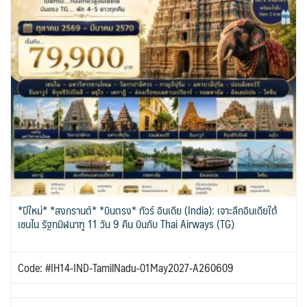
*ปีใหม่* *สงกรานต์* *บินตรง* ทัวร์ อินเดีย (India): เจาะลึกอินเดียใต้
เชนไน รัฐทมิฬนาฑู 11 วัน 9 คืน บินกับ Thai Airways (TG)
Code: #IH14-IND-TamilNadu-01May2027-A260609