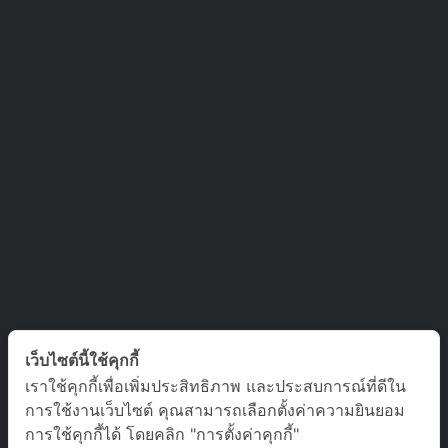
ติดต่อเรา
เว็บไซต์นี้ใช้คุกกี้
เราใช้คุกกี้เพื่อเพิ่มประสิทธิภาพ และประสบการณ์ที่ดีใน
บริษัท ออล อเบ้าท์ เจอร์นีย์ จำกัด เลขที่ 5/1800 หมู่บ้านประชาชื่น
การใช้งานเว็บไซต์ คุณสามารถเลือกตั้งค่าความยินยอม
ซอย สามัคคี 63 ตำบล บางตลาด อำเภอ ปากเกร็ด นนทบุรี 11120
การใช้คุกกี้ได้ โดยคลิก "การตั้งค่าคุกกี้"