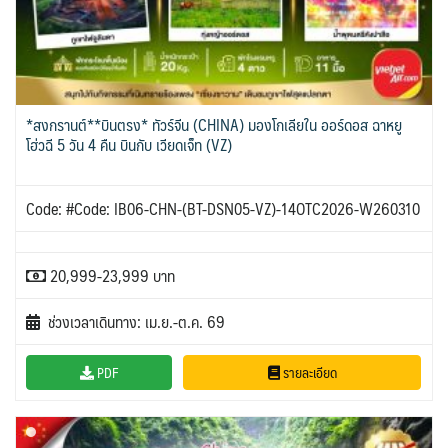
*สงกรานต์**บินตรง* ทัวร์จีน (CHINA) มองโกเลียใน ออร์ดอส ฉาหยู
โฮ่วฉี 5 วัน 4 คืน บินกับ เวียดเจ็ท (VZ)
Code: #Code: IB06-CHN-(BT-DSN05-VZ)-14OTC2026-W260310
20,999-23,999 บาท
ช่วงเวลาเดินทาง: เม.ย.-ต.ค. 69
PDF
รายละเอียด