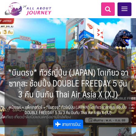
*บินตรง* ทัวร์ญี่ปุ่น (JAPAN) โตเกียว อา
AFG อัฟกานิสถาน
ทัวร์ ล่องเรือสำราญยุโรป
LKA ศรีลังกา + BGD บังคลา
Balkan บอลข่าน
ทัวร์ ล่องเรือสำราญอลาสก้า
แอลเบเนีย - Albania
โมร็อคโค - Morocco
อเมริกากลาง
นิวซีแลนด์ - New Zealand
อเมริกาใต้
0
5
1
0
6
1
8
เทศ
สวิตเซอร์แลนด์ เยอรมนี
ARG อาร์เจนตินา
ซากุสะ ช้อปปิ้ง DOUBLE FREEDAY 5 วัน
0
1
11
3
ล่องเรือดินเนอร์ วันวาเลนไทน์
ล่องเรือโปรแกรมอยุธยา
ล่องเรือ รอบ Sunset
ล่องเรือเหมาลำ / เหมาชั้น /
เรือยอร์ช / Speed Boat ฯลฯ
ตั๋วสวนสนุก
โปรแกรมทัวร์ทั่วไทย
ล่องเรือดินเนอร์วันลอยกระทง
ห้องพักราคาพิเศษ
บุฟเฟต์โรงแรม/ร้านอาหาร
เอเชียกลาง
LKA ศรีลังกา
0
0
14
9
3
2
แต่งชุดไทยถ่ายรูปวัดอรุณฯ
ทัวร์ ล่องเรือสำราญอเมริกา
ทัวร์ ล่องเรือสำราญเอเชีย
แทนซาเนีย - Tanzania
แอฟริกาใต้ - South Africa
6
0
ฝรั่งเศส
CUB คิวบา
0
CAN แคนาดา
2
3 คืน บินกับ Thai Air Asia X (XJ)
1
0
3
เรือยอร์ช / Speed Boat ส่วนตัวทั่ว
แบบ Join ทั่วประเทศ
บุฟเฟต์ใบหยก
ไทยบัสฟู้ดทัวร์
BTN ภูฏาน
22
72
21
ทัวร์ ล่องเรือสำราญประเท
7
1
2
MNE มอนเตเนโกร
ล่าแสงเหนือ-ใต้
1
CHL ชิลี
ECU เอกวาดอร์
1
11
3
ประเทศ
ล่องเรือดินเนอร์วันปีใหม่
เรือรอบกลางวัน กทม.
1
3
0
ข่าวที่น่าสนใจ
ตั๋วเรือ Hop-on Hop-off
255
22
2
ศอื่นๆ
BRN บรูไน
KHM กัมพูชา
0
นามิเบีย - Namibia
4
เคนย่า - Kenya
0
0
หน้าแรก
»
แพ็กเกจทัวร์
»
*บินตรง* ทัวร์ญี่ปุ่น (JAPAN) โตเกียว อาซากุสะ ช้อปปิ้ง
ยุโรปตะวันออก
พิเศษ! ล่องเรือเทศกาลชมพลุ
Baltic บอลติก
1
2
12
ล่องเรือดินเนอร์แม่น้ำ
USA สหรัฐอเมริกา
PER เปรู
4
6
2
DOUBLE FREEDAY 5 วัน 3 คืน บินกับ Thai Air Asia X (XJ)
จีน
HKG ฮ่องกง - มาเก๊า
พัทยา
ไมโครนีเซีย - Micronesia
283
10
เจ้าพระยา
บราซิล เปรู
ขั้วโลกเหนือ
ความรู้ทั่วไป
1
ยุโรปราคาถูก
1
34
3
2
1
สายการบิน:
IND อินเดีย
IDN อินโดนีเซีย
21
3
เม็กซิโก คิวบา
อเมริกา แคนาดา
ออสเตรีย - Austria
AZE อาเซอร์ไบจาน
เกาะโบราโบร่า - Bora Bora
ตูนีเซีย - Tunisia
1
1
3
2
1
สถานที่ท่องเที่ยว
IRQ อิรัก
IRN อิหร่าน
0
0