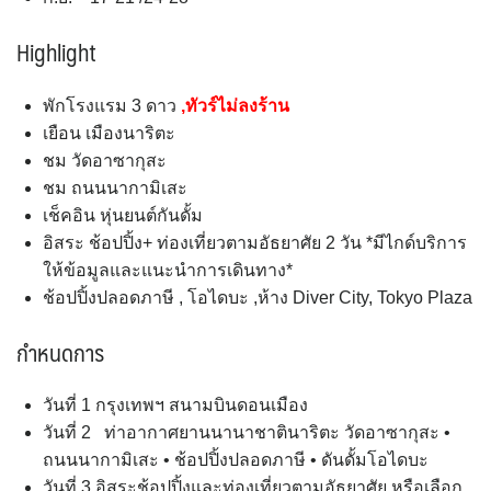
Highlight
พักโรงแรม 3 ดาว
,ทัวร์ไม่ลงร้าน
เยือน เมืองนาริตะ
ชม วัดอาซากุสะ
ชม ถนนนากามิเสะ
เช็คอิน หุ่นยนต์กันดั้ม
อิสระ ช้อปปิ้ง+ ท่องเที่ยวตามอัธยาศัย 2 วัน *มีไกด์บริการ
ให้ข้อมูลและแนะนำการเดินทาง*
ช้อปปิ้งปลอดภาษี , โอไดบะ ,ห้าง Diver City, Tokyo Plaza
กำหนดการ
วันที่ 1 กรุงเทพฯ สนามบินดอนเมือง
วันที่ 2 ท่าอากาศยานนานาชาตินาริตะ วัดอาซากุสะ •
ถนนนากามิเสะ • ช้อปปิ้งปลอดภาษี • ดันดั้มโอไดบะ
วันที่ 3 อิสระช้อปปิ้งและท่องเที่ยวตามอัธยาศัย หรือเลือก