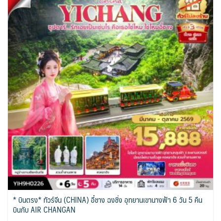
* บินตรง* ทัวร์จีน (CHINA) อี๋ชาง ฉงชิ่ง อุทยานเขานางฟ้า 6 วัน 5 คืน
บินกับ AIR CHANGAN