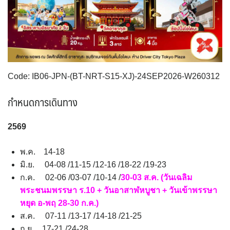
SVN สโลวิเนีย
CHE สวิตเซอร์แลนด์
2
8
VNM เวียดนาม
35
UKR ยูเครน
TUR ตุรเคีย
0
13
จอร์แดน - อียิปต์
4
UK อังกฤษ+สหราชอาณาจักร
9
เบลเยี่ยม เนเธอร์แลนด์ ลักเซม
บัลแกเรีย โรมาเนีย
2
Code: IB06-JPN-(BT-NRT-S15-XJ)-24SEP2026-W260312
เบิร์ก (BENELUX)
จอร์เจีย อาร์เมเนีย
1
1
อิตาลี สวิส ฝรั่งเศส
สเปน โปรตุเกส
กำหนดการเดินทาง
3
2
2569
พ.ค. 14-18
มิ.ย. 04-08 /11-15 /12-16 /18-22 /19-23
ก.ค. 02-06 /03-07 /10-14 /
30-03 ส.ค.
(วันเฉลิม
พระชนมพรรษา ร.10 + วันอาสาฬหบูชา + วันเข้าพรรษา
หยุด อ-พฤ 28-30 ก.ค.)
ส.ค. 07-11 /13-17 /14-18 /21-25
ก.ย. 17-21 /24-28