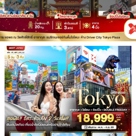
BLR เบลารุส
BIH บอสเนีย & เฮอร์เซโกวีนา
0
0
ISR อิสราเอล
JPN ญี่ปุ่น
ขั้วโลกใต้
แอลจีเรีย - Algeria
0
70
2
0
1
JOR จอร์แดน
KAZ คาซัคสถาน
ออสเตรเลีย - Australia
ทัวร์ อันซีน ประเทศแปลก
BEL เบลเยี่ยม
HRV โครเอเชีย
4
19
18
31
0
3
KORS เกาหลีใต้
KGZ คีร์กีซสถาน
ลิเบีย - Libya
บราซิล - Brazil
CYP ไซปรัส
DNK เดนมาร์ก
2
4
1
0
0
2
เอธิโอเปีย - Ethiopia
อียิปต์ - Egypt
CZE เช็ก
FIN ฟินแลนด์
LAO ลาว
LBN เลบานอน
0
11
0
3
0
0
FRO หมู่เกาะแฟโร
FRA ฝรั่งเศส
MYS มาเลเซีย
MDV มัลดีฟส์
2
1
0
0
GEO จอร์เจีย
DEU เยอรมนี
MNG มองโกเลีย
MMR เมียนมาร์
10
3
2
5
GRL กรีนแลนด์
3
OMN โอมาน
NPL เนปาล
0
0
GRC กรีซ
ISL ไอซ์แลนด์
1
4
PAK ปากีสถาน
8
MDA มอลโดวา
ITA อิตาลี
SAU ซาอุดิอาระเบีย
PHL ฟิลิปปินส์
0
9
1
1
MLT มอลต้า
SGP สิงคโปร์
1
4
NLD เนเธอร์แลนด์
NOR นอร์เวย์
0
3
SYR ซีเรีย
TWN ไต้หวัน
0
10
POL โปแลนด์
PRT โปรตุเกส
3
3
TJK ทาจิกิสถาน
TKM เติร์กเมนิสถาน
1
1
สแกนดิเนเวีย
RUS รัสเซีย
7
3
ARE ดูไบ, UAE
UZB อุซเบกิสถาน
0
4
ESP สเปน
4
YEM เยเมน
ตะวันออกกลาง
0
0