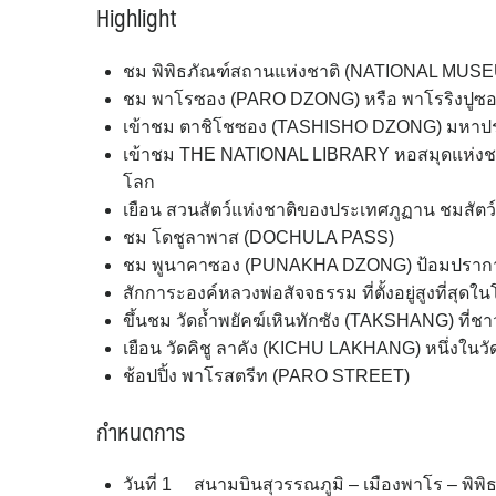
Highlight
ชม พิพิธภัณฑ์สถานแห่งชาติ (NATIONAL MUS
ชม พาโรซอง (PARO DZONG) หรือ พาโรริงปูซอง 
เข้าชม ตาชิโชซอง (TASHISHO DZONG) มหาปรา
เข้าชม THE NATIONAL LIBRARY หอสมุดแห่งชา
โลก
เยือน สวนสัตว์แห่งชาติของประเทศภูฏาน ชมสัตว
ชม โดชูลาพาส (DOCHULA PASS)
ชม พูนาคาซอง (PUNAKHA DZONG) ป้อมปราการป
สักการะองค์หลวงพ่อสัจจธรรม ที่ตั้งอยู่สูงที่สุดใ
ขึ้นชม วัดถ้ำพยัคฆ์เหินทักซัง (TAKSHANG) ที่ชาว
เยือน วัดคิชู ลาคัง (KICHU LAKHANG) หนึ่งในวั
ช้อปปิ้ง พาโรสตรีท (PARO STREET)
กำหนดการ
วันที่ 1 สนามบินสุวรรณภูมิ – เมืองพาโร – 