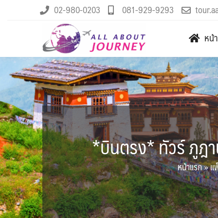
02-980-0203
081-929-9293
tour.a
หน้
*บินตรง* ทัวร์ ภูฎ
หน้าแรก
»
แพ