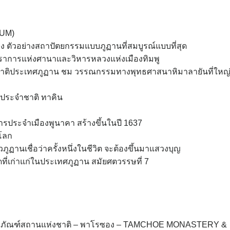
EUM)
ตัวอย่างสถาปัตยกรรมแบบภูฏานที่สมบูรณ์แบบที่สุด
การแห่งศานาและวิหารหลวงแห่งเมืองทิมพู
ติประเทศภูฏาน ชม วรรณกรรมทางพุทธศาสนาหิมาลายันที่ใหญ่ท
์ประจำชาติ ทาคิน
ระจำเมืองพูนาคา สร้างขึ้นในปี 1637
นโลก
ภูฏานเชื่อว่าครั้งหนึ่งในชีวิต จะต้องขึ้นมาแสวงบุญ
ดที่เก่าแก่ในประเทศภูฏาน สมัยศตวรรษที่ 7
พิพิธภัณฑ์สถานแห่งชาติ – พาโรซอง – TAMCHOE MONASTERY &