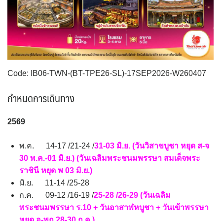
VNM เวียดนาม
35
SVN สโลวิเนีย
CHE สวิตเซอร์แลนด์
2
8
จอร์แดน - อียิปต์
4
UKR ยูเครน
TUR ตุรเคีย
0
13
UK อังกฤษ+สหราชอาณาจักร
8
เบลเยี่ยม เนเธอร์แลนด์ ลักเซม
บัลแกเรีย โรมาเนีย
2
Code: IB06-TWN-(BT-TPE26-SL)-17SEP2026-W260407
เบิร์ก (BENELUX)
จอร์เจีย อาร์เมเนีย
1
1
กำหนดการเดินทาง
อิตาลี สวิส ฝรั่งเศส
สเปน โปรตุเกส
3
2
2569
พ.ค. 14-17 /21-24 /
31-03 มิ.ย. (วันวิสาขบูชา หยุด ส-จ
30 พ.ค.-01 มิ.ย.) (วันเฉลิมพระชนมพรรษา สมเด็จพระ
ราชินี หยุด พ 03 มิ.ย.)
มิ.ย. 11-14 /25-28
ก.ค. 09-12 /16-19 /
25-28 /26-29 (วันเฉลิม
พระชนมพรรษา ร.10 + วันอาสาฬหบูชา + วันเข้าพรรษา
หยุด อ-พฤ 28-30 ก.ค.)