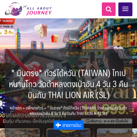
* บินตรง* ทัวร์ไต้หวัน (TAIWAN) ไทเป
เอเชียกลาง
MNE มอนเตเนโกร
ทัวร์ ล่องเรือสำราญยุโรป
ไมโครนีเซีย - Micronesia
LKA ศรีลังกา
ทัวร์ ล่องเรือสำราญอลาสก้า
ขั้วโลกใต้
แอลเบเนีย - Albania
อเมริกากลาง
อเมริกาใต้
6
1
5
1
2
0
1
0
8
AFG อัฟกานิสถาน
นิวซีแลนด์ - New Zealand
Balkan บอลข่าน
สวิตเซอร์แลนด์ เยอรมนี
ARG อาร์เจนตินา
ขั้วโลกเหนือ
หนานโถว วัดต้าหลงตงเป่าอัน 4 วัน 3 คืน
0
1
1
3
3
ล่องเรือดินเนอร์ วันวาเลนไทน์
ล่องเรือโปรแกรมอยุธยา
ล่องเรือ รอบ Sunset
ล่องเรือเหมาลำ / เหมาชั้น /
เรือยอร์ช / Speed Boat ฯลฯ
ตั๋วสวนสนุก
โปรแกรมทัวร์ทั่วไทย
ล่องเรือดินเนอร์วันลอยกระทง
ห้องพักราคาพิเศษ
บุฟเฟต์โรงแรม/ร้านอาหาร
LKA ศรีลังกา + BGD บังคลา
BTN ภูฏาน
0
0
14
9
3
2
แต่งชุดไทยถ่ายรูปวัดอรุณฯ
ทัวร์ ล่องเรือสำราญอเมริกา
ทัวร์ ล่องเรือสำราญเอเชีย
2
ฝรั่งเศส
CUB คิวบา
0
CAN แคนาดา
11
บินกับ THAI LION AIR (SL)
1
0
3
เรือยอร์ช / Speed Boat ส่วนตัวทั่ว
แบบ Join ทั่วประเทศ
บุฟเฟต์ใบหยก
ไทยบัสฟู้ดทัวร์
เทศ
22
72
18
ทัวร์ ล่องเรือสำราญประเท
เกาะโบราโบร่า - Bora Bora
BRN บรูไน
ตูนีเซีย - Tunisia
7
1
0
ล่าแสงเหนือ-ใต้
1
CHL ชิลี
0
1
Baltic บอลติก
11
3
ประเทศ
ล่องเรือดินเนอร์วันปีใหม่
เรือรอบกลางวัน กทม.
1
4
ข่าวที่น่าสนใจ
ตั๋วเรือ Hop-on Hop-off
255
19
2
ศอื่นๆ
0
5
KHM กัมพูชา
จีน
แอฟริกาใต้ - South Africa
0
หน้าแรก
»
แพ็กเกจทัวร์
»
* บินตรง* ทัวร์ไต้หวัน (TAIWAN) ไทเป หนานโถว วัดต้า
พิเศษ! ล่องเรือเทศกาลชมพลุ
ECU เอกวาดอร์
PER เปรู
0
282
ล่องเรือดินเนอร์แม่น้ำ
0
2
ยุโรปราคาถูก
หลงตงเป่าอัน 4 วัน 3 คืน บินกับ THAI LION AIR (SL)
ยุโรปตะวันออก
1
12
พัทยา
HKG ฮ่องกง - มาเก๊า
IND อินเดีย
เจ้าพระยา
USA สหรัฐอเมริกา
บราซิล เปรู
ความรู้ทั่วไป
1
3
10
21
34
6
3
ออสเตรีย - Austria
สายการบิน:
3
โมร็อคโค - Morocco
แทนซาเนีย - Tanzania
IDN อินโดนีเซีย
IRN อิหร่าน
6
2
เม็กซิโก คิวบา
อเมริกา แคนาดา
3
0
1
1
BIH บอสเนีย & เฮอร์เซโกวีนา
AZE อาเซอร์ไบจาน
สถานที่ท่องเที่ยว
2
นามิเบีย - Namibia
เคนย่า - Kenya
1
2