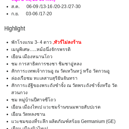
ส.ค. 06-09 /13-16 /20-23 /27-30
ก.ย. 03-06 /17-20
Highlight
พักโรงแรม 3- 4 ดาว
,ทัวร์ไม่ลงร้าน
เมนูพิเศษ…..หม้อนึ่งจักรพรรดิ
เยือน เมืองหนานโถว
ชม การสาธิตการชงชา ชิมชาอู่หลง
สักการะเทพเจ้ากวนอู ณ วัดเหวินหวู่ หรือ วัดกวนอู
ล่องเรือชม ทะเลสาบสุริยันจันทรา
สักการะอัฐิของพระถังซำจั๋ง ณ วัดพระถังซำจั๋งหรือ วัด
สวนกวง
ชม หมู่บ้านปีศาจซีโถว
เยือน เมืองไทเป แวะชมร้านขนมพายสับปะรด
เยือน วัดหลงซาน
แวะชมของที่ระลึก ผลิตภัณฑ์สร้อย Germanium (GE)
เยือน เมืองนิวไทเป