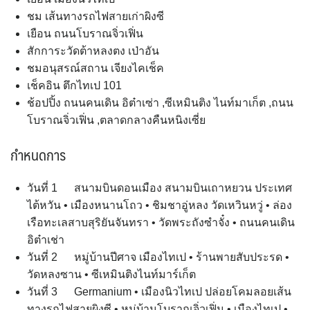
ชม เส้นทางรถไฟสายเก่าผิงซี
เยือน ถนนโบราณจิ่วเฟิ่น
สักการะวัดต้าหลงตง เป่าอัน
ชมอนุสรณ์สถาน เจียงไคเช็ค
เช็คอิน ตึกไทเป 101
ช้อปปิ้ง ถนนคนเดิน อิต๋าเซ่า ,ซีเหมินติง ไนท์มาเก็ต ,ถนน
โบราณจิ่วเฟิ่น ,ตลาดกลางคืนหนิงเซี่ย
กำหนดการ
วันที่ 1 สนามบินดอนเมือง สนามบินเถาหยวน ประเทศ
ไต้หวัน • เมืองหนานโถว • ชิมชาอู่หลง วัดเหวินหวู่ • ล่อง
เรือทะเลสาบสุริยันจันทรา • วัดพระถังซำจั๋ง • ถนนคนเดิน
อิต๋าเช่า
วันที่ 2 หมู่บ้านปีศาจ เมืองไทเป • ร้านพายสับประรด •
วัดหลงซาน • ซีเหมินติงไนท์มาร์เก็ต
วันที่ 3 Germanium • เมืองนิวไทเป ปล่อยโคมลอยเส้น
ทางรถไฟสายผิงซี • หมู่บ้านโบราณจิ่วเฟิ่น • เมืองไทเป •