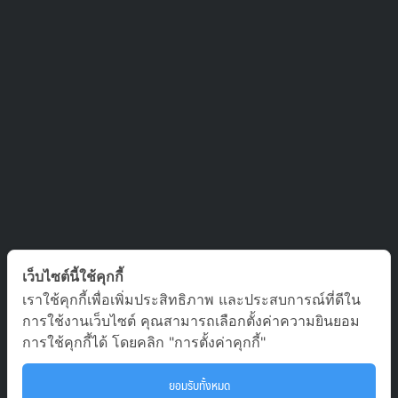
ติดต่อเรา
เว็บไซต์นี้ใช้คุกกี้
เราใช้คุกกี้เพื่อเพิ่มประสิทธิภาพ และประสบการณ์ที่ดีใน
บริษัท ออล อเบ้าท์ เจอร์นีย์ จำกัด เลขที่ 5/1800 หมู่บ้านประชาชื่น
การใช้งานเว็บไซต์ คุณสามารถเลือกตั้งค่าความยินยอม
ซอย สามัคคี 63 ตำบล บางตลาด อำเภอ ปากเกร็ด นนทบุรี 11120
การใช้คุกกี้ได้ โดยคลิก "การตั้งค่าคุกกี้"
02-980-0203, 081-929-9293
ยอมรับทั้งหมด
tour.aaj@gmail.com
To