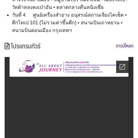
วัดต้าหลงตงเป่าอัน • ตลาดกลางคืนหนิงเซี่ย
วันที่ 4 ศูนย์เครื่องสำอาง อนุสรณ์สถานเจียงไคเช็ค •
ตึกไทเป 101 (ไม่รวมค่าขึ้นตึก) • สนามบินเถาหยวน •
สนามบินดอนเมือง กรุงเทพฯ
โปรแกรมทัวร์
ดาวน์โหลด