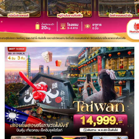
IRQ อิรัก
ISR อิสราเอล
0
0
1
แอลจีเรีย - Algeria
0
JPN ญี่ปุ่น
JOR จอร์แดน
71
4
BLR เบลารุส
BEL เบลเยี่ยม
0
0
ออสเตรเลีย - Australia
ทัวร์ อันซีน ประเทศแปลก
18
32
KAZ คาซัคสถาน
KGZ คีร์กีซสถาน
19
4
CYP ไซปรัส
HRV โครเอเชีย
0
3
ลิเบีย - Libya
บราซิล - Brazil
1
0
KORS เกาหลีใต้
LAO ลาว
CZE เช็ก
2
0
0
เอธิโอเปีย - Ethiopia
อียิปต์ - Egypt
0
10
DNK เดนมาร์ก
FIN ฟินแลนด์
LBN เลบานอน
MYS มาเลเซีย
2
3
0
0
FRO หมู่เกาะแฟโร
FRA ฝรั่งเศส
MDV มัลดีฟส์
MNG มองโกเลีย
2
1
0
2
GEO จอร์เจีย
10
MMR เมียนมาร์
NPL เนปาล
5
0
DEU เยอรมนี
GRC กรีซ
3
1
OMN โอมาน
PAK ปากีสถาน
0
8
GRL กรีนแลนด์
ISL ไอซ์แลนด์
3
4
SAU ซาอุดิอาระเบีย
PHL ฟิลิปปินส์
1
1
MDA มอลโดวา
ITA อิตาลี
SGP สิงคโปร์
0
9
4
MLT มอลต้า
1
SYR ซีเรีย
TWN ไต้หวัน
0
9
NLD เนเธอร์แลนด์
NOR นอร์เวย์
0
3
TJK ทาจิกิสถาน
TKM เติร์กเมนิสถาน
1
1
POL โปแลนด์
PRT โปรตุเกส
3
3
ARE ดูไบ, UAE
UZB อุซเบกิสถาน
0
4
สแกนดิเนเวีย
RUS รัสเซีย
7
3
YEM เยเมน
ตะวันออกกลาง
0
0
ESP สเปน
4