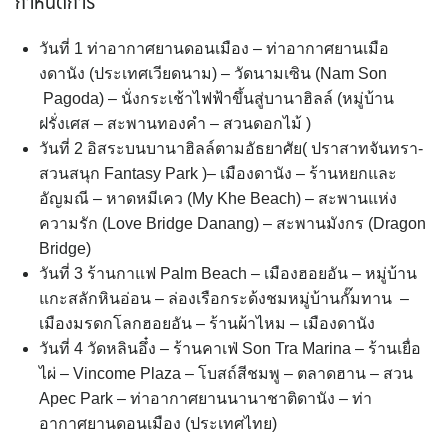
กำหนดการ
วันที่ 1 ท่าอากาศยานดอนเมือง – ท่าอากาศยานเมือ
งดานัง (ประเทศเวียดนาม) – วัดนามเซิน (Nam Son
Pagoda) – นั่งกระเช้าไฟฟ้าขึ้นสู่บานาฮิลล์ (หมู่บ้าน
ฝรั่งเศส – สะพานทองคำ – สวนดอกไม้ )
วันที่ 2 อิสระบนบานาฮิลล์ตามอัธยาศัย( ปราสาทจันทรา-
สวนสนุก Fantasy Park )– เมืองดานัง – ร้านหยกและ
อัญมณี – หาดหมีเคว (My Khe Beach) – สะพานแห่ง
ความรัก (Love Bridge Danang) – สะพานมังกร (Dragon
Bridge)
วันที่ 3 ร้านกาแฟ Palm Beach – เมืองฮอยอัน – หมู่บ้าน
แกะสลักหินอ่อน – ล่องเรือกระด้งชมหมู่บ้านกั๊มทาน –
เมืองมรดกโลกฮอยอัน – ร้านผ้าไหม – เมืองดานัง
วันที่ 4 วัดหลินอึ๋ง – ร้านคาเฟ่ Son Tra Marina – ร้านเยื่อ
ไผ่ – Vincome Plaza – โบสถ์สีชมพู – ตลาดฮาน – สวน
Apec Park – ท่าอากาศยานนานาชาติดานัง – ท่า
อากาศยานดอนเมือง (ประเทศไทย)