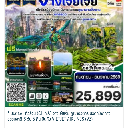
* บินตรง* ทัวร์จีน (CHINA) จางเจียเจี้ย ภูเขาอวตาร มรดกโลกทาง
ธรรมชาติ 6 วัน 5 คืน บินกับ VIETJET AIRLINES (VZ)