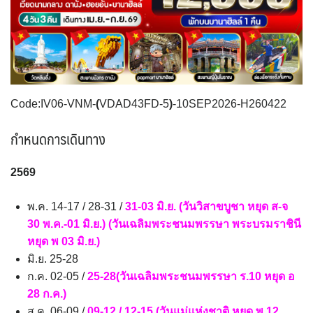
ตะวันออกกลาง
จอร์แดน - อียิปต์
UKR ยูเครน
TUR ตุรเคีย
0
4
0
13
UK อังกฤษ+สหราชอาณาจักร
8
เบลเยี่ยม เนเธอร์แลนด์ ลักเซม
บัลแกเรีย โรมาเนีย
2
เบิร์ก (BENELUX)
จอร์เจีย อาร์เมเนีย
1
1
Code:IV06-VNM-
(
VDAD43FD-5
)
-10SEP2026-H260422
อิตาลี สวิส ฝรั่งเศส
สเปน โปรตุเกส
3
2
กำหนดการเดินทาง
2569
พ.ค. 14-17 / 28-31 /
31-03 มิ.ย. (วันวิสาขบูชา หยุด ส-จ
30 พ.ค.-01 มิ.ย.) (วันเฉลิมพระชนมพรรษา พระบรมราชินี
หยุด พ 03 มิ.ย.)
มิ.ย. 25-28
ก.ค. 02-05 /
25-28(วันเฉลิมพระชนมพรรษา ร.10 หยุด อ
28 ก.ค.)
ส.ค. 06-09 /
09-12 / 12-15 (วันแม่แห่งชาติ หยุด พ 12