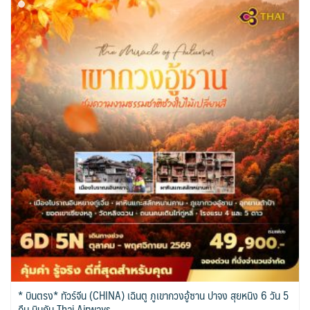
* บินตรง* ทัวร์จีน (CHINA) เฉินตู ภูเขากวงอู้ซาน ปาจง สุยหนิง 6 วัน 5
คืน บินกับ Thai Airways