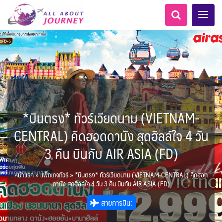
*บินตรง* ทัวร์เวียดนาม (VIETNAM-
เอเชียกลาง
ทัวร์ ล่องเรือสำราญยุโรป
LKA ศรีลังกา
Balkan บอลข่าน
ทัวร์ ล่องเรือสำราญอลาสก้า
ไมโครนีเซีย - Micronesia
แอลเบเนีย - Albania
แทนซาเนีย - Tanzania
อเมริกากลาง
อเมริกาใต้
6
5
0
1
1
0
2
1
8
AFG อัฟกานิสถาน
เคนย่า - Kenya
สวิตเซอร์แลนด์ เยอรมนี
ARG อาร์เจนตินา
CENTRAL) คิดฮอดดานัง สุดฮิลล์ใจ 4 วัน
0
2
1
3
ล่องเรือดินเนอร์วันปีใหม่
ล่องเรือโปรแกรมอยุธยา
ล่องเรือ รอบ Sunset
ล่องเรือเหมาลำ / เหมาชั้น /
เรือยอร์ช / Speed Boat ฯลฯ
ไทยบัสฟู้ดทัวร์
โปรแกรมทัวร์ทั่วไทย
เรือรอบกลางวัน กทม.
ตั๋วเรือ Hop-on Hop-off
ห้องพักราคาพิเศษ
LKA ศรีลังกา + BGD บังคลา
BTN ภูฏาน
1
0
14
9
19
2
0
3
แต่งชุดไทยถ่ายรูปวัดอรุณฯ
ทัวร์ ล่องเรือสำราญอเมริกา
ทัวร์ ล่องเรือสำราญเอเชีย
โมร็อคโค - Morocco
นิวซีแลนด์ - New Zealand
2
ฝรั่งเศส
CUB คิวบา
0
CAN แคนาดา
6
3 คืน บินกับ AIR ASIA (FD)
1
0
3
เรือยอร์ช / Speed Boat ส่วนตัวทั่ว
แบบ Join ทั่วประเทศ
ล่องเรือดินเนอร์ วันวาเลนไทน์
ล่องเรือดินเนอร์วันลอยกระทง
ตั๋วสวนสนุก
เทศ
72
0
ทัวร์ ล่องเรือสำราญประเท
BRN บรูไน
0
MNE มอนเตเนโกร
ล่าแสงเหนือ-ใต้
1
0
CHL ชิลี
ECU เอกวาดอร์
1
11
11
ประเทศ
บุฟเฟต์ใบหยก
บุฟเฟต์โรงแรม/ร้านอาหาร
1
3
0
ข่าวที่น่าสนใจ
22
255
18
7
2
ศอื่นๆ
นามิเบีย - Namibia
5
KHM กัมพูชา
จีน
หน้าแรก
»
แพ็กเกจทัวร์
»
*บินตรง* ทัวร์เวียดนาม (VIETNAM-CENTRAL) คิดฮอด
ยุโรปตะวันออก
พิเศษ! ล่องเรือเทศกาลชมพลุ
ขั้วโลกเหนือ
Baltic บอลติก
1
0
282
12
ล่องเรือดินเนอร์แม่น้ำ
USA สหรัฐอเมริกา
PER เปรู
3
4
6
2
ดานัง สุดฮิลล์ใจ 4 วัน 3 คืน บินกับ AIR ASIA (FD)
พัทยา
HKG ฮ่องกง - มาเก๊า
IND อินเดีย
เจ้าพระยา
บราซิล เปรู
ความรู้ทั่วไป
1
ยุโรปราคาถูก
10
21
เกาะโบราโบร่า - Bora Bora
ตูนีเซีย - Tunisia
34
3
1
1
สายการบิน:
IRQ อิรัก
IDN อินโดนีเซีย
เม็กซิโก คิวบา
อเมริกา แคนาดา
ออสเตรีย - Austria
AZE อาเซอร์ไบจาน
0
3
1
1
0
3
2
สถานที่ท่องเที่ยว
IRN อิหร่าน
0