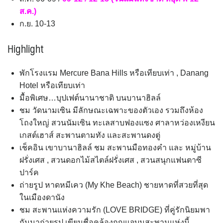
ส.ค.)
ก.ย. 10-13
Highlight
พักโรงแรม Mercure Bana Hills หรือเทียบเท่า , Danang
Hotel หรือเทียบเท่า
มื้อพิเศษ…บุปเฟต์นานาชาติ บนบานาฮิลล์
ชม วัดนามเซิน มีลักษณะเฉพาะของตัวเอง รวมถึงห้อง
โถงใหญ่ สวนนัมเซิน ทะเลสาบฟองแซง ศาลาหว่องเหงียน
เกสต์เฮาส์ สะพานตามทัง และสะพานดงตู่
เช็คอิน เขาบานาฮิลล์ ชม สะพานมือทองคำ และ หมู่บ้าน
ฝรั่งเศส , สวนดอกไม้สไตล์ฝรั่งเศส , สวนสนุกแฟนตาซี
ปาร์ค
ถ่ายรูป หาดหมีเคว (My Khe Beach) ชายหาดที่สวยที่สุด
ในเมืองดานัง
ชม สะพานแห่งความรัก (LOVE BRIDGE) ที่คู่รักนิยมพา
กันมาถ่ายรูป เขียนชื่อคล้องกุญแจบนสะพานแห่งนี้