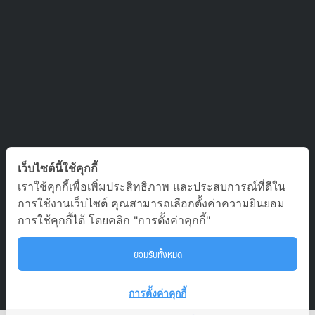
ติดต่อเรา
เว็บไซต์นี้ใช้คุกกี้
เราใช้คุกกี้เพื่อเพิ่มประสิทธิภาพ และประสบการณ์ที่ดีใน
บริษัท ออล อเบ้าท์ เจอร์นีย์ จำกัด เลขที่ 5/1800 หมู่บ้านประชาชื่น
การใช้งานเว็บไซต์ คุณสามารถเลือกตั้งค่าความยินยอม
ซอย สามัคคี 63 ตำบล บางตลาด อำเภอ ปากเกร็ด นนทบุรี 11120
การใช้คุกกี้ได้ โดยคลิก "การตั้งค่าคุกกี้"
02-980-0203, 081-929-9293
ยอมรับทั้งหมด
To
tour.aaj@gmail.com
การตั้งค่าคุกกี้