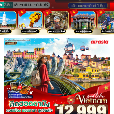
ขั้วโลกใต้
แอฟริกาใต้ - South Africa
BLR เบลารุส
BIH บอสเนีย & เฮอร์เซโกวีนา
2
0
ISR อิสราเอล
JPN ญี่ปุ่น
0
71
3
1
JOR จอร์แดน
KAZ คาซัคสถาน
แอลจีเรีย - Algeria
ออสเตรเลีย - Australia
BEL เบลเยี่ยม
HRV โครเอเชีย
4
19
0
18
0
3
KORS เกาหลีใต้
KGZ คีร์กีซสถาน
ลิเบีย - Libya
CYP ไซปรัส
DNK เดนมาร์ก
ทัวร์ อันซีน ประเทศแปลก
2
4
1
0
2
32
บราซิล - Brazil
CZE เช็ก
FIN ฟินแลนด์
LAO ลาว
LBN เลบานอน
0
0
3
0
0
เอธิโอเปีย - Ethiopia
อียิปต์ - Egypt
FRO หมู่เกาะแฟโร
FRA ฝรั่งเศส
0
10
MYS มาเลเซีย
MDV มัลดีฟส์
2
1
0
0
GEO จอร์เจีย
DEU เยอรมนี
MNG มองโกเลีย
MMR เมียนมาร์
10
3
2
5
GRL กรีนแลนด์
GRC กรีซ
OMN โอมาน
NPL เนปาล
3
1
0
0
PAK ปากีสถาน
ISL ไอซ์แลนด์
ITA อิตาลี
8
4
9
SAU ซาอุดิอาระเบีย
PHL ฟิลิปปินส์
MLT มอลต้า
MDA มอลโดวา
1
1
1
0
SGP สิงคโปร์
NLD เนเธอร์แลนด์
NOR นอร์เวย์
4
0
3
SYR ซีเรีย
TWN ไต้หวัน
POL โปแลนด์
PRT โปรตุเกส
0
9
3
3
TJK ทาจิกิสถาน
TKM เติร์กเมนิสถาน
สแกนดิเนเวีย
RUS รัสเซีย
1
1
7
3
ARE ดูไบ, UAE
UZB อุซเบกิสถาน
ESP สเปน
0
4
4
YEM เยเมน
VNM เวียดนาม
SVN สโลวิเนีย
CHE สวิตเซอร์แลนด์
0
32
2
8