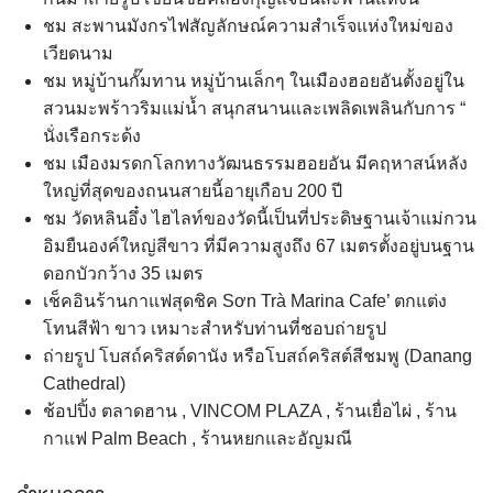
ชม สะพานมังกรไฟสัญลักษณ์ความสำเร็จแห่งใหม่ของ
เวียดนาม
ชม หมู่บ้านกั๊มทาน หมู่บ้านเล็กๆ ในเมืองฮอยอันตั้งอยู่ใน
สวนมะพร้าวริมแม่น้ำ สนุกสนานและเพลิดเพลินกับการ “
นั่งเรือกระด้ง
ชม เมืองมรดกโลกทางวัฒนธรรมฮอยอัน มีคฤหาสน์หลัง
ใหญ่ที่สุดของถนนสายนี้อายุเกือบ 200 ปี
ชม วัดหลินอึ๋ง ไฮไลท์ของวัดนี้เป็นที่ประดิษฐานเจ้าแม่กวน
อิมยืนองค์ใหญ่สีขาว ที่มีความสูงถึง 67 เมตรตั้งอยู่บนฐาน
ดอกบัวกว้าง 35 เมตร
เช็คอินร้านกาแฟสุดชิค Sơn Trà Marina Cafe’ ตกแต่ง
โทนสีฟ้า ขาว เหมาะสำหรับท่านที่ชอบถ่ายรูป
ถ่ายรูป โบสถ์คริสต์ดานัง หรือโบสถ์คริสต์สีชมพู (Danang
Cathedral)
ช้อปปิ้ง ตลาดฮาน , VINCOM PLAZA , ร้านเยื่อไผ่ , ร้าน
กาแฟ Palm Beach , ร้านหยกและอัญมณี