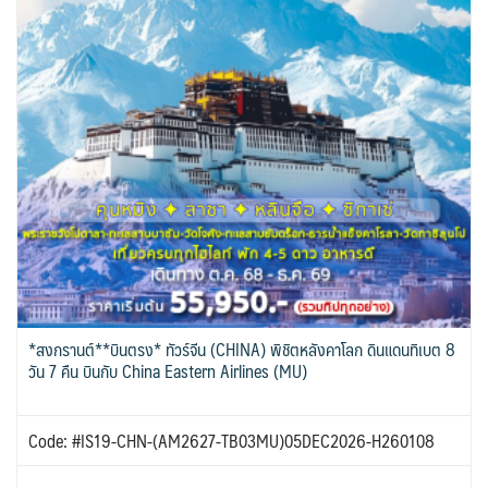
*สงกรานต์**บินตรง* ทัวร์จีน (CHINA) พิชิตหลังคาโลก ดินแดนทิเบต 8
วัน 7 คืน บินกับ China Eastern Airlines (MU)
Code: #IS19-CHN-(AM2627-TB03MU)05DEC2026-H260108