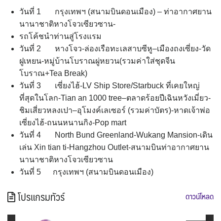
วันที่ 1 กรุงเทพฯ (สนามบินดอนเมือง) – ท่าอากาศยาน
นานาชาติหางโจวเซียวซาน-
รถโค้ชนำท่านสู่โรงแรม
วันที่ 2 หางโจว-ล่องเรือทะเลสาบซีหู–เมืองถงเซี่ยง-วัด
ฝูเหยน-หมู่บ้านโบราณผู่หยวน(รวมค่าใส่ชุดจีน
โบราณ+Tea Break)
วันที่ 3 เซี่ยงไฮ้-LV Ship Store/Starbuck ที่เคยใหญ่
ที่สุดในโลก-Tian an 1000 tree–ตลาดร้อยปีเฉินหวังเมี่ยว-
ชิมเสี่ยวหลงเปา–อุโมงค์เลเซอร์ (รวมค่าบัตร)-หาดเจ้าพ่อ
เซี่ยงไฮ้-ถนนหนานกิง-Pop mart
วันที่ 4 North Bund Greenland-Wukang Mansion-เดิน
เล่น Xin tian ti-Hangzhou Outlet-สนามบินท่าอากาศยาน
นานาชาติหางโจวเซียวซาน
วันที่ 5 กรุงเทพฯ (สนามบินดอนเมือง)
โปรแกรมทัวร์
ดาวน์โหลด