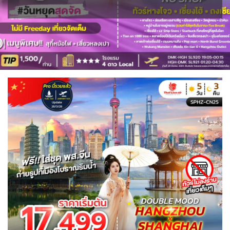
ISR อิสราเอล
JPN ญี่ปุ่น
BLR เบลารุส
BIH บอสเนีย & เฮอร์เซโกวีนา
0
71
0
0
ขั้วโลกใต้
แอลจีเรีย - Algeria
JOR จอร์แดน
KAZ คาซัคสถาน
2
0
1
4
19
ออสเตรเลีย - Australia
ทัวร์ อันซีน ประเทศแปลก
BEL เบลเยี่ยม
HRV โครเอเชีย
18
32
KORS เกาหลีใต้
KGZ คีร์กีซสถาน
0
3
2
4
ลิเบีย - Libya
บราซิล - Brazil
CYP ไซปรัส
DNK เดนมาร์ก
1
0
0
2
LAO ลาว
LBN เลบานอน
0
0
อียิปต์ - Egypt
เอธิโอเปีย - Ethiopia
CZE เช็ก
FIN ฟินแลนด์
10
0
0
3
MYS มาเลเซีย
MDV มัลดีฟส์
0
0
FRO หมู่เกาะแฟโร
FRA ฝรั่งเศส
2
1
MNG มองโกเลีย
MMR เมียนมาร์
2
5
GEO จอร์เจีย
DEU เยอรมนี
10
3
OMN โอมาน
NPL เนปาล
0
0
GRL กรีนแลนด์
3
PAK ปากีสถาน
8
GRC กรีซ
ISL ไอซ์แลนด์
1
4
SAU ซาอุดิอาระเบีย
PHL ฟิลิปปินส์
1
1
MDA มอลโดวา
ITA อิตาลี
0
SGP สิงคโปร์
9
4
MLT มอลต้า
1
SYR ซีเรีย
TWN ไต้หวัน
0
9
NLD เนเธอร์แลนด์
NOR นอร์เวย์
0
3
TJK ทาจิกิสถาน
TKM เติร์กเมนิสถาน
1
1
POL โปแลนด์
PRT โปรตุเกส
3
3
ARE ดูไบ, UAE
UZB อุซเบกิสถาน
0
4
สแกนดิเนเวีย
RUS รัสเซีย
7
3
YEM เยเมน
ตะวันออกกลาง
0
0
SVN สโลวิเนีย
2
VNM เวียดนาม
35