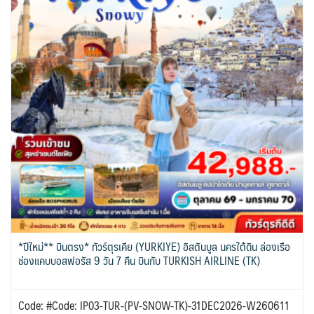
*ปีใหม่** บินตรง* ทัวร์ตุรเคีย (YURKIYE) อิสตันบูล นครใต้ดิน ล่องเรือ
ช่องแคบบอสฟอรัส 9 วัน 7 คืน บินกับ TURKISH AIRLINE (TK)
Code: #Code: IP03-TUR-(PV-SNOW-TK)-31DEC2026-W260611