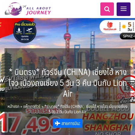
* บินตรง* ทัวร์จีน (CHINA) เซี่ยงไฮ้ หาง
LKA ศรีลังกา
ทัวร์ ล่องเรือสำราญยุโรป
AFG อัฟกานิสถาน
Balkan บอลข่าน
ทัวร์ ล่องเรือสำราญอลาสก้า
แอลเบเนีย - Albania
โมร็อคโค - Morocco
อเมริกากลาง
นิวซีแลนด์ - New Zealand
อเมริกาใต้
0
5
1
0
0
6
1
8
LKA ศรีลังกา + BGD บังคลา
เอเชียกลาง
สวิตเซอร์แลนด์ เยอรมนี
ARG อาร์เจนตินา
โจว เมืองถงเซี่ยง 5 วัน 3 คืน บินกับ Lion
6
1
11
3
ล่องเรือดินเนอร์ วันวาเลนไทน์
ล่องเรือโปรแกรมอยุธยา
ล่องเรือ รอบ Sunset
ล่องเรือเหมาลำ / เหมาชั้น /
เรือยอร์ช / Speed Boat ฯลฯ
ตั๋วสวนสนุก
โปรแกรมทัวร์ทั่วไทย
ล่องเรือดินเนอร์วันลอยกระทง
ห้องพักราคาพิเศษ
บุฟเฟต์โรงแรม/ร้านอาหาร
เทศ
0
0
14
9
3
2
แต่งชุดไทยถ่ายรูปวัดอรุณฯ
BTN ภูฏาน
ทัวร์ ล่องเรือสำราญอเมริกา
ทัวร์ ล่องเรือสำราญเอเชีย
แทนซาเนีย - Tanzania
แอฟริกาใต้ - South Africa
0
ฝรั่งเศส
2
CUB คิวบา
0
CAN แคนาดา
2
Air
1
0
3
เรือยอร์ช / Speed Boat ส่วนตัวทั่ว
แบบ Join ทั่วประเทศ
บุฟเฟต์ใบหยก
ไทยบัสฟู้ดทัวร์
22
72
18
ทัวร์ ล่องเรือสำราญประเท
7
1
BRN บรูไน
KHM กัมพูชา
MNE มอนเตเนโกร
ล่าแสงเหนือ-ใต้
1
0
0
CHL ชิลี
ECU เอกวาดอร์
1
11
3
ประเทศ
ล่องเรือดินเนอร์วันปีใหม่
เรือรอบกลางวัน กทม.
1
3
0
ข่าวที่น่าสนใจ
ตั๋วเรือ Hop-on Hop-off
255
19
2
ศอื่นๆ
0
นามิเบีย - Namibia
5
เคนย่า - Kenya
หน้าแรก
»
แพ็กเกจทัวร์
»
* บินตรง* ทัวร์จีน (CHINA) เซี่ยงไฮ้ หางโจว เมืองถงเซี่ยง
จีน
HKG ฮ่องกง - มาเก๊า
ยุโรปตะวันออก
พิเศษ! ล่องเรือเทศกาลชมพลุ
Baltic บอลติก
1
2
282
10
12
ล่องเรือดินเนอร์แม่น้ำ
USA สหรัฐอเมริกา
PER เปรู
4
6
2
5 วัน 3 คืน บินกับ Lion Air
พัทยา
ไมโครนีเซีย - Micronesia
IND อินเดีย
IDN อินโดนีเซีย
เจ้าพระยา
บราซิล เปรู
ขั้วโลกเหนือ
ความรู้ทั่วไป
1
ยุโรปราคาถูก
1
21
3
34
3
3
1
สายการบิน:
IRQ อิรัก
IRN อิหร่าน
เม็กซิโก คิวบา
อเมริกา แคนาดา
ออสเตรีย - Austria
AZE อาเซอร์ไบจาน
0
0
เกาะโบราโบร่า - Bora Bora
ตูนีเซีย - Tunisia
1
1
3
2
1
สถานที่ท่องเที่ยว