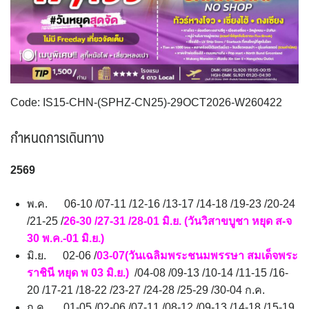
ESP สเปน
CHE สวิตเซอร์แลนด์
4
8
จอร์แดน - อียิปต์
4
UKR ยูเครน
TUR ตุรเคีย
0
13
UK อังกฤษ+สหราชอาณาจักร
8
เบลเยี่ยม เนเธอร์แลนด์ ลักเซม
บัลแกเรีย โรมาเนีย
2
Code: IS15-CHN-(SPHZ-CN25)-29OCT2026-W260422
เบิร์ก (BENELUX)
จอร์เจีย อาร์เมเนีย
1
1
อิตาลี สวิส ฝรั่งเศส
สเปน โปรตุเกส
กำหนดการเดินทาง
3
2
2569
พ.ค. 06-10 /07-11 /12-16 /13-17 /14-18 /19-23 /20-24
/21-25 /
26-30 /27-31 /28-01 มิ.ย. (วันวิสาขบูชา หยุด ส-จ
30 พ.ค.-01 มิ.ย.)
มิ.ย. 02-06 /
03-07(วันเฉลิมพระชนมพรรษา สมเด็จพระ
ราชินี หยุด พ 03 มิ.ย.)
/04-08 /09-13 /10-14 /11-15 /16-
20 /17-21 /18-22 /23-27 /24-28 /25-29 /30-04 ก.ค.
ก.ค. 01-05 /02-06 /07-11 /08-12 /09-13 /14-18 /15-19