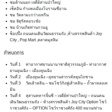
ชมด้านนอก เจดีย์ห่านป่าใหญ่
เช็คอิน กำแพงเมืองโบราณซีอาน
ชม วัดลามะกว่างเหริน
ชม จัตุรัสหอระฆัง
ชม บ้านเกิดท่านกวนอู
ช็อปปิ้ง ถนนคนเดินวัฒนธรรมถัง ,ห้างสรรพสินค้า Joy
City , Pop Mart ,ตลาดมุสลิม
กำหนดการ
วันที่ 1 ท่าอากาศยานนานาชาติสุวรรณภูมิ– ท่าอากาศ
ยานยุนเฉิง – เมืองยุนเฉิง
วันที่ 2 เมืองยุนเฉิง –อุทยานสวรรค์หยุนไถซาน
วันที่ 3 วัดเส้าหลิน – ชมโชว์กังฟูเส้าหลิน – ถ้ำผาหลงเห
มิน
วันที่ 4 สุสานทหารจิ๋นซี – เจดีย์ห่านป่าใหญ่ – ถนนคน
เดินวัฒนธรรมถัง – ห้างสรรพสินค้า Joy City Option โชว์
ราชวงศ์ถัง – OPTION โชว์ราชวงศ์ถัง 400 หยวน/ท่าน