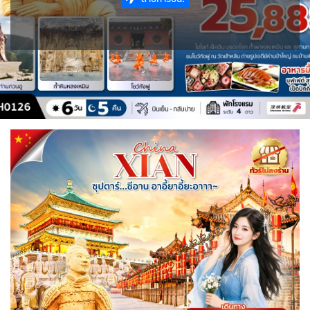
IRQ อิรัก
ISR อิสราเอล
0
0
1
11
JPN ญี่ปุ่น
JOR จอร์แดน
71
4
BLR เบลารุส
BEL เบลเยี่ยม
0
0
แอลจีเรีย - Algeria
ออสเตรเลีย - Australia
0
18
KAZ คาซัคสถาน
KGZ คีร์กีซสถาน
19
4
CYP ไซปรัส
HRV โครเอเชีย
0
3
ลิเบีย - Libya
ทัวร์ อันซีน ประเทศแปลก
1
32
KORS เกาหลีใต้
LAO ลาว
CZE เช็ก
2
0
0
บราซิล - Brazil
0
DNK เดนมาร์ก
FIN ฟินแลนด์
LBN เลบานอน
MYS มาเลเซีย
2
3
เอธิโอเปีย - Ethiopia
อียิปต์ - Egypt
0
0
0
10
FRO หมู่เกาะแฟโร
FRA ฝรั่งเศส
MDV มัลดีฟส์
MNG มองโกเลีย
2
1
0
2
GEO จอร์เจีย
DEU เยอรมนี
MMR เมียนมาร์
NPL เนปาล
10
3
5
0
GRL กรีนแลนด์
GRC กรีซ
OMN โอมาน
PAK ปากีสถาน
3
1
0
8
ISL ไอซ์แลนด์
SAU ซาอุดิอาระเบีย
PHL ฟิลิปปินส์
4
1
1
SGP สิงคโปร์
MDA มอลโดวา
ITA อิตาลี
4
0
9
MLT มอลต้า
SYR ซีเรีย
TWN ไต้หวัน
1
0
9
NLD เนเธอร์แลนด์
NOR นอร์เวย์
0
3
TJK ทาจิกิสถาน
TKM เติร์กเมนิสถาน
1
1
POL โปแลนด์
PRT โปรตุเกส
3
3
ARE ดูไบ, UAE
UZB อุซเบกิสถาน
0
4
สแกนดิเนเวีย
RUS รัสเซีย
7
3
YEM เยเมน
ตะวันออกกลาง
0
0
ESP สเปน
4