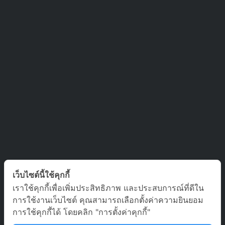
ติดต่อเรา
เว็บไซต์นี้ใช้คุกกี้
เราใช้คุกกี้เพื่อเพิ่มประสิทธิภาพ และประสบการณ์ที่ดีใน
บริษัท ออล อเบ้าท์ เจอร์นีย์ จำกัด เลขที่ 5/1800 หมู่บ้านประชาชื่น
การใช้งานเว็บไซต์ คุณสามารถเลือกตั้งค่าความยินยอม
ซอย สามัคคี 63 ตำบล บางตลาด อำเภอ ปากเกร็ด นนทบุรี 11120
การใช้คุกกี้ได้ โดยคลิก "การตั้งค่าคุกกี้"
02-980-0203, 081-929-9293