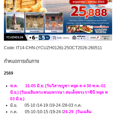
VNM เวียดนาม
31
SVN สโลวิเนีย
CHE สวิตเซอร์แลนด์
2
8
จอร์แดน - อียิปต์
4
UKR ยูเครน
TUR ตุรเคีย
0
13
UK อังกฤษ+สหราชอาณาจักร
8
เบลเยี่ยม เนเธอร์แลนด์ ลักเซม
บัลแกเรีย โรมาเนีย
2
เบิร์ก (BENELUX)
จอร์เจีย อาร์เมเนีย
1
1
Code: IT14-CHN-(YCUZH0126)-25OCT2026-260511
อิตาลี สวิส ฝรั่งเศส
สเปน โปรตุเกส
3
2
กำหนดการเดินทาง
2569
พ.ค. 31-05 มิ.ย. (วันวิสาขบูชา หยุด ส-จ 30 พ.ค.-01
มิ.ย.) (วันเฉลิมพระชนมพรรษา สมเด็จพระราชินี หยุด พ
03 มิ.ย.)
มิ.ย. 05-10 /14-19 /19-24 /28-03 ก.ค.
ก.ค. 05-10 /10-15 /19-24 /
24-29 (วันเฉลิม