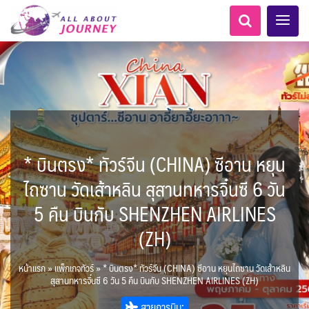
* บินตรง* ทัวร์จีน (CHINA) ซีอาน หยุน
เอเชียกลาง
MNE มอนเตเนโกร
ทัวร์ ล่องเรือสำราญยุโรป
LKA ศรีลังกา
ทัวร์ ล่องเรือสำราญอลาสก้า
อเมริกากลาง
แอลเบเนีย - Albania
แอฟริกาใต้ - South Africa
อเมริกาใต้
ขั้วโลกเหนือ
6
1
5
0
1
0
8
3
AFG อัฟกานิสถาน
Balkan บอลข่าน
สวิตเซอร์แลนด์ เยอรมนี
ไถซาน วัดเส้าหลิน สุสานทหารจิ๋นซี 6 วัน
0
1
1
3
ARG อาร์เจนตินา
CAN แคนาดา
3
3
ล่องเรือดินเนอร์ วันวาเลนไทน์
ล่องเรือโปรแกรมอยุธยา
ล่องเรือ รอบ Sunset
ล่องเรือเหมาลำ / เหมาชั้น /
เรือยอร์ช / Speed Boat ฯลฯ
ตั๋วสวนสนุก
โปรแกรมทัวร์ทั่วไทย
ล่องเรือดินเนอร์วันลอยกระทง
ห้องพักราคาพิเศษ
บุฟเฟต์โรงแรม/ร้านอาหาร
LKA ศรีลังกา + BGD บังคลา
BTN ภูฏาน
0
0
14
9
3
2
แต่งชุดไทยถ่ายรูปวัดอรุณฯ
ทัวร์ ล่องเรือสำราญอเมริกา
ทัวร์ ล่องเรือสำราญเอเชีย
ไมโครนีเซีย - Micronesia
ตูนีเซีย - Tunisia
2
ฝรั่งเศส
0
1
1
5 คืน บินกับ SHENZHEN AIRLINES
1
CUB คิวบา
CHL ชิลี
เรือยอร์ช / Speed Boat ส่วนตัวทั่ว
แบบ Join ทั่วประเทศ
0
3
บุฟเฟต์ใบหยก
ไทยบัสฟู้ดทัวร์
เทศ
22
72
18
ทัวร์ ล่องเรือสำราญประเท
ขั้วโลกใต้
BRN บรูไน
7
1
0
ล่าแสงเหนือ-ใต้
1
2
0
Baltic บอลติก
11
ประเทศ
ล่องเรือดินเนอร์วันปีใหม่
เรือรอบกลางวัน กทม.
1
(ZH)
ECU เอกวาดอร์
PER เปรู
4
ข่าวที่น่าสนใจ
ตั๋วเรือ Hop-on Hop-off
255
19
2
ศอื่นๆ
0
2
เกาะโบราโบร่า - Bora Bora
โมร็อคโค - Morocco
0
5
KHM กัมพูชา
จีน
6
พิเศษ! ล่องเรือเทศกาลชมพลุ
0
282
ล่องเรือดินเนอร์แม่น้ำ
USA สหรัฐอเมริกา
บราซิล เปรู
ยุโรปราคาถูก
ยุโรปตะวันออก
6
3
1
แทนซาเนีย - Tanzania
0
12
พัทยา
HKG ฮ่องกง - มาเก๊า
IND อินเดีย
2
เจ้าพระยา
หน้าแรก
»
แพ็กเกจทัวร์
»
* บินตรง* ทัวร์จีน (CHINA) ซีอาน หยุนไถซาน วัดเส้าหลิน
ความรู้ทั่วไป
1
10
21
34
เม็กซิโก คิวบา
อเมริกา แคนาดา
ออสเตรีย - Austria
สุสานทหารจิ๋นซี 6 วัน 5 คืน บินกับ SHENZHEN AIRLINES (ZH)
1
1
3
นามิเบีย - Namibia
เคนย่า - Kenya
IDN อินโดนีเซีย
IRN อิหร่าน
1
2
3
0
BIH บอสเนีย & เฮอร์เซโกวีนา
AZE อาเซอร์ไบจาน
นิวซีแลนด์ - New Zealand
สถานที่ท่องเที่ยว
2
สายการบิน: