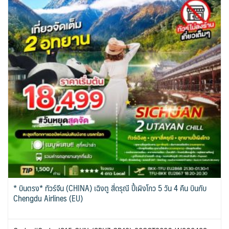
* บินตรง* ทัวร์จีน (CHINA) เฉิงตู สี่ดรุณี ปี้เผิงโกว 5 วัน 4 คืน บินกับ
Chengdu Airlines (EU)