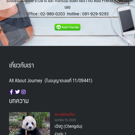
รับโปรโมชั่นพิเศษ ข่าวสาร และ กิจกรรม ของทางเรา กด Add Friend ทางเราได้
เลย
Office :
02-980-0203
Hotline :
081-929-9293
เกี่ยวกับเรา
All About Journey (ใบอนุญาตเลขที่ 11/09441)
บทความ
สถานทีท่องเที่ยว
เมษายน 10, 2025
เฉิงตู (Chengdu)
อ่านต่อ