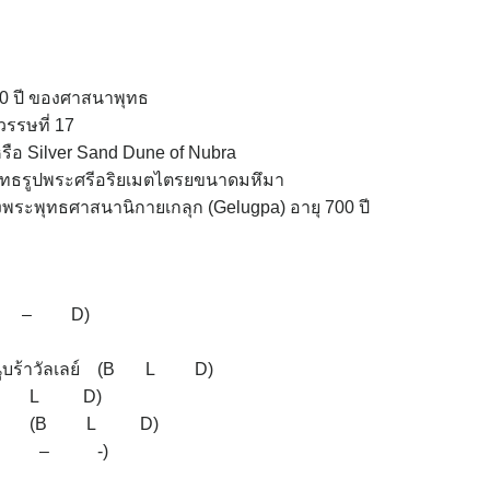
500 ปี ของศาสนาพุทธ
วรรษที่ 17
 หรือ Silver Sand Dune of Nubra
ะพุทธรูปพระศรีอริยเมตไตรยขนาดมหึมา
องพระพุทธศาสนานิกายเกลุก (Gelugpa) อายุ 700 ปี
ลี (- – D)
ิต – นูบร้าวัลเลย์ (B L D)
ลห์ (B L D)
ง – เลห์ (B L D)
ภูมิ (B – -)