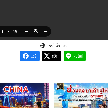
แชร์แพ็กเกจ
แชร์
ทวีต
ส่งไลน์