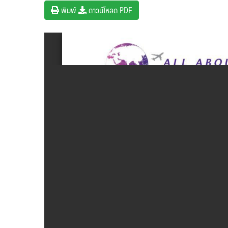
พิมพ์
ดาวน์โหลด PDF