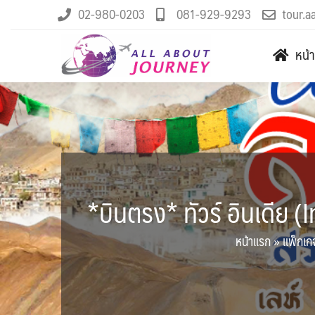
02-980-0203
081-929-9293
tour.a
หน้
*บินตรง* ทัวร์ อินเดีย (I
หน้าแรก
»
แพ็กเกจ