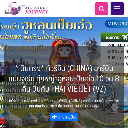
* บินตรง* ทัวร์จีน (CHINA) ฮาร์บิน
เอเชียกลาง
ทัวร์ ล่องเรือสำราญยุโรป
LKA ศรีลังกา
MNE มอนเตเนโกร
ทัวร์ ล่องเรือสำราญอลาสก้า
สวิตเซอร์แลนด์ เยอรมนี
ตูนีเซีย - Tunisia
อเมริกากลาง
โมร็อคโค - Morocco
อเมริกาใต้
6
5
0
1
1
1
6
8
AFG อัฟกานิสถาน
แอลเบเนีย - Albania
ฝรั่งเศส
เกาะโบราโบร่า - Bora Bora
ARG อาร์เจนตินา
แมนจูเรีย ทุ่งหญ้าฮูหลุนเป้ยเอ่อ 10 วัน 8
0
0
1
ขั้วโลกเหนือ
1
3
2
ล่องเรือดินเนอร์ วันวาเลนไทน์
ล่องเรือโปรแกรมอยุธยา
ล่องเรือ รอบ Sunset
ล่องเรือเหมาลำ / เหมาชั้น /
เรือยอร์ช / Speed Boat ฯลฯ
ตั๋วสวนสนุก
โปรแกรมทัวร์ทั่วไทย
ล่องเรือดินเนอร์วันลอยกระทง
ห้องพักราคาพิเศษ
บุฟเฟต์โรงแรม/ร้านอาหาร
LKA ศรีลังกา + BGD บังคลา
BTN ภูฏาน
0
0
14
9
3
2
แต่งชุดไทยถ่ายรูปวัดอรุณฯ
ทัวร์ ล่องเรือสำราญอเมริกา
ทัวร์ ล่องเรือสำราญเอเชีย
Balkan บอลข่าน
ล่าแสงเหนือ-ใต้
2
CUB คิวบา
0
CAN แคนาดา
0
1
11
คืน บินกับ THAI VIETJET (VZ)
0
3
เรือยอร์ช / Speed Boat ส่วนตัวทั่ว
แบบ Join ทั่วประเทศ
แอฟริกาใต้ - South Africa
บุฟเฟต์ใบหยก
ไทยบัสฟู้ดทัวร์
เทศ
22
72
21
ทัวร์ ล่องเรือสำราญประเท
BRN บรูไน
7
1
0
1
CHL ชิลี
Baltic บอลติก
0
3
4
ประเทศ
ล่องเรือดินเนอร์วันปีใหม่
เรือรอบกลางวัน กทม.
1
ข่าวที่น่าสนใจ
ตั๋วเรือ Hop-on Hop-off
255
22
2
ศอื่นๆ
0
3
4
KHM กัมพูชา
จีน
หน้าแรก
»
แพ็กเกจทัวร์
»
* บินตรง* ทัวร์จีน (CHINA) ฮาร์บิน แมนจูเรีย ทุ่งหญ้าฮู
พิเศษ! ล่องเรือเทศกาลชมพลุ
ECU เอกวาดอร์
PER เปรู
0
283
ล่องเรือดินเนอร์แม่น้ำ
0
2
ยุโรปราคาถูก
ขั้วโลกใต้
แทนซาเนีย - Tanzania
ยุโรปตะวันออก
หลุนเป้ยเอ่อ 10 วัน 8 คืน บินกับ THAI VIETJET (VZ)
1
2
2
12
พัทยา
HKG ฮ่องกง - มาเก๊า
IND อินเดีย
เจ้าพระยา
USA สหรัฐอเมริกา
บราซิล เปรู
ความรู้ทั่วไป
1
10
21
34
6
3
ออสเตรีย - Austria
นามิเบีย - Namibia
เคนย่า - Kenya
3
1
2
สายการบิน:
IDN อินโดนีเซีย
IRN อิหร่าน
เม็กซิโก คิวบา
อเมริกา แคนาดา
3
0
นิวซีแลนด์ - New Zealand
1
1
BIH บอสเนีย & เฮอร์เซโกวีนา
AZE อาเซอร์ไบจาน
2
สถานที่ท่องเที่ยว