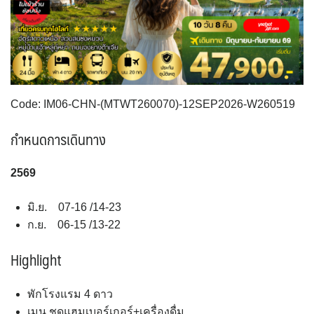
VNM เวียดนาม
35
SVN สโลวิเนีย
CHE สวิตเซอร์แลนด์
2
8
จอร์แดน - อียิปต์
4
UKR ยูเครน
TUR ตุรเคีย
0
13
UK อังกฤษ+สหราชอาณาจักร
9
เบลเยี่ยม เนเธอร์แลนด์ ลักเซม
บัลแกเรีย โรมาเนีย
2
Code: IM06-CHN-(MTWT260070)-12SEP2026-W260519
เบิร์ก (BENELUX)
จอร์เจีย อาร์เมเนีย
1
1
กำหนดการเดินทาง
อิตาลี สวิส ฝรั่งเศส
สเปน โปรตุเกส
3
2
2569
มิ.ย. 07-16 /14-23
ก.ย. 06-15 /13-22
Highlight
พักโรงแรม 4 ดาว
เมนู ชุดแฮมเบอร์เกอร์+เครื่องดื่ม