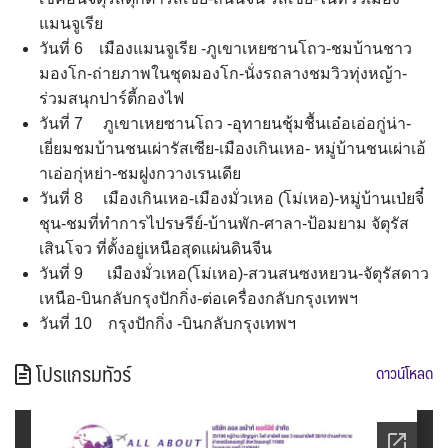
แมนจูเรีย
วันที่ 6 เมืองแมนจูเรีย -ภูเขาเหยซานโถว-ชมบ้านชาว
มองโก-ถ่ายภาพในชุดมองโก-นั่งรถลางชมวิวทุ่งหญ้า-
ร่วมสนุกปาร์ตี้กองไฟ
วันที่ 7 ภูเขาเหยซานโถว -อุทายนชุ้มชื้นเอ๋อเอ่อกู่น่า-
เยี่ยมชมบ้านชนเผ่ารัสเซีย-เมืองเกินเหอ- หมู่บ้านชนเผ่าเอ้
าเอ่อกุ่หย่า-ชมฝูงกวางเรนเดีย
วันที่ 8 เมืองเกินเหอ-เมืองมั่วเหอ (โม่เหอ)-หมู่บ้านเป่ยจี๋
ชุน-ชมที่ทำการไปรษรีย์-บ้านพัก-ศาลา-ป้อมยาม จัตุรัส
เสินโจว ที่ตั้งอยู่เหนือสุดแผ่นดินจีน
วันที่ 9 เมืองมั่วเหอ(โม่เหอ)-สวนสนซงหยวน-จัตุรัสดาว
เหนือ-บินกลับกรุงปักกิ่ง-ต่อเครื่องกลับกรุงเทพฯ
วันที่ 10 กรุงปักกิ่ง -บินกลับกรุงเทพฯ
โปรแกรมทัวร์
ดาวน์โหลด