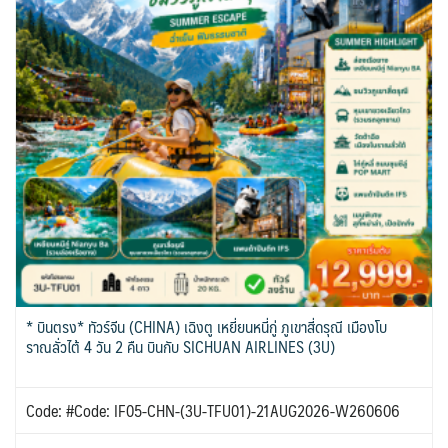
* บินตรง* ทัวร์จีน (CHINA) เฉิงตู เหยี่ยนหนี่กู่ ภูเขาสี่ดรุณี เมืองโบ
ราณลั่วไต้ 4 วัน 2 คืน บินกับ SICHUAN AIRLINES (3U)
Code: #Code: IF05-CHN-(3U-TFU01)-21AUG2026-W260606