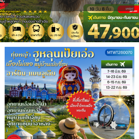
IRQ อิรัก
ISR อิสราเอล
0
0
1
11
JPN ญี่ปุ่น
JOR จอร์แดน
BLR เบลารุส
BEL เบลเยี่ยม
ไมโครนีเซีย - Micronesia
แอลจีเรีย - Algeria
71
4
0
0
1
0
KAZ คาซัคสถาน
KGZ คีร์กีซสถาน
ออสเตรเลีย - Australia
ทัวร์ อันซีน ประเทศแปลก
CYP ไซปรัส
HRV โครเอเชีย
19
4
18
31
0
3
CZE เช็ก
KORS เกาหลีใต้
LAO ลาว
ลิเบีย - Libya
บราซิล - Brazil
0
2
0
1
0
DNK เดนมาร์ก
FIN ฟินแลนด์
เอธิโอเปีย - Ethiopia
อียิปต์ - Egypt
2
3
LBN เลบานอน
MYS มาเลเซีย
0
11
0
0
FRO หมู่เกาะแฟโร
FRA ฝรั่งเศส
2
1
MDV มัลดีฟส์
MNG มองโกเลีย
0
2
GEO จอร์เจีย
DEU เยอรมนี
10
3
MMR เมียนมาร์
NPL เนปาล
5
0
GRL กรีนแลนด์
GRC กรีซ
3
1
OMN โอมาน
PAK ปากีสถาน
0
8
ISL ไอซ์แลนด์
4
SAU ซาอุดิอาระเบีย
PHL ฟิลิปปินส์
1
1
MDA มอลโดวา
ITA อิตาลี
SGP สิงคโปร์
0
9
4
MLT มอลต้า
1
SYR ซีเรีย
TWN ไต้หวัน
0
10
NLD เนเธอร์แลนด์
NOR นอร์เวย์
0
3
TJK ทาจิกิสถาน
TKM เติร์กเมนิสถาน
1
1
POL โปแลนด์
PRT โปรตุเกส
3
3
ARE ดูไบ, UAE
UZB อุซเบกิสถาน
0
4
สแกนดิเนเวีย
RUS รัสเซีย
7
3
YEM เยเมน
ตะวันออกกลาง
0
0
ESP สเปน
4