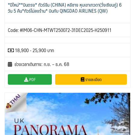
*ปีใหม่**บินตรง* ทัวร์จีน (CHINA) หยีชาง หุบเขาเทวดา(วั่งเซียนกู่) 6
วัน 5 คืน*ทัวร์ไม่ลงร้าน* บินกับ QINGDAO AIRLINES (QW)
Code: #IM06-CHN-MTWT250072-31DEC2025-H250911
18,900 - 25,900 บาท
ช่วงเวลาเดินทาง: ก.ย. – ธ.ค. 68
PDF
รายละเอียด