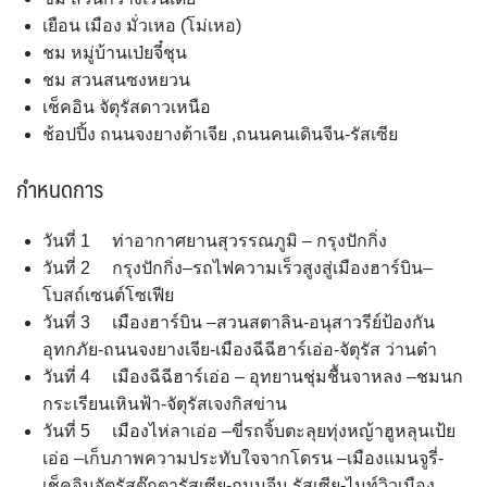
เยือน เมือง มั่วเหอ (โม่เหอ)
ชม หมู่บ้านเป่ยจี๋ชุน
ชม สวนสนซงหยวน
เช็คอิน จัตุรัสดาวเหนือ
ช้อปปิ้ง ถนนจงยางต้าเจีย ,ถนนคนเดินจีน-รัสเซีย
กำหนดการ
วันที่ 1 ท่าอากาศยานสุวรรณภูมิ – กรุงปักกิ่ง
วันที่ 2 กรุงปักกิ่ง–รถไฟความเร็วสูงสู่เมืองฮาร์บิน–
โบสถ์เซนต์โซเฟีย
วันที่ 3 เมืองฮาร์บิน –สวนสตาลิน-อนุสาวรีย์ป้องกัน
อุทกภัย-ถนนจงยางเจีย-เมืองฉีฉีฮาร์เอ่อ-จัตุรัส ว่านต๋า
วันที่ 4 เมืองฉีฉีฮาร์เอ่อ – อุทยานชุ่มชื้นจาหลง –ชมนก
กระเรียนเหินฟ้า-จัตุรัสเจงกิสข่าน
วันที่ 5 เมืองไห่ลาเอ่อ –ขี่รถจิ้บตะลุยทุ่งหญ้าฮูหลุนเป้ย
เอ่อ –เก็บภาพความประทับใจจากโดรน –เมืองแมนจูรี่-
เช็คอินจัตุรัสตุ๊กตารัสเซีย-ถนนจีน รัสเซีย-ไนท์วิวเมือง