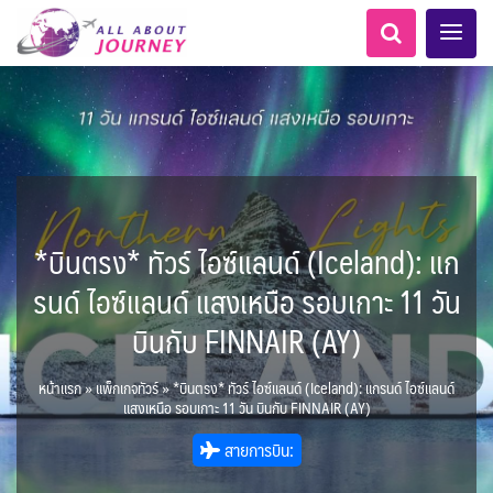
*บินตรง* ทัวร์ ไอซ์แลนด์ (Iceland): แก
เอเชียกลาง
ทัวร์ ล่องเรือสำราญยุโรป
ไมโครนีเซีย - Micronesia
LKA ศรีลังกา
Balkan บอลข่าน
ทัวร์ ล่องเรือสำราญอลาสก้า
ขั้วโลกใต้
แอลเบเนีย - Albania
อเมริกากลาง
อเมริกาใต้
6
5
1
2
0
1
0
1
8
AFG อัฟกานิสถาน
นิวซีแลนด์ - New Zealand
สวิตเซอร์แลนด์ เยอรมนี
ARG อาร์เจนตินา
ขั้วโลกเหนือ
รนด์ ไอซ์แลนด์ แสงเหนือ รอบเกาะ 11 วัน
0
1
3
3
ล่องเรือดินเนอร์ วันวาเลนไทน์
ล่องเรือโปรแกรมอยุธยา
ล่องเรือ รอบ Sunset
ล่องเรือเหมาลำ / เหมาชั้น /
เรือยอร์ช / Speed Boat ฯลฯ
ตั๋วสวนสนุก
โปรแกรมทัวร์ทั่วไทย
ล่องเรือดินเนอร์วันลอยกระทง
ห้องพักราคาพิเศษ
บุฟเฟต์โรงแรม/ร้านอาหาร
LKA ศรีลังกา + BGD บังคลา
BTN ภูฏาน
0
0
14
9
3
2
แต่งชุดไทยถ่ายรูปวัดอรุณฯ
ทัวร์ ล่องเรือสำราญอเมริกา
ทัวร์ ล่องเรือสำราญเอเชีย
2
ฝรั่งเศส
CUB คิวบา
0
CAN แคนาดา
11
บินกับ FINNAIR (AY)
1
0
3
เรือยอร์ช / Speed Boat ส่วนตัวทั่ว
แบบ Join ทั่วประเทศ
บุฟเฟต์ใบหยก
ไทยบัสฟู้ดทัวร์
เทศ
22
72
18
ทัวร์ ล่องเรือสำราญประเท
เกาะโบราโบร่า - Bora Bora
BRN บรูไน
ตูนีเซีย - Tunisia
7
1
0
MNE มอนเตเนโกร
ล่าแสงเหนือ-ใต้
1
CHL ชิลี
0
1
1
11
3
ประเทศ
ล่องเรือดินเนอร์วันปีใหม่
เรือรอบกลางวัน กทม.
1
ข่าวที่น่าสนใจ
ตั๋วเรือ Hop-on Hop-off
255
19
2
ศอื่นๆ
0
5
KHM กัมพูชา
จีน
แอฟริกาใต้ - South Africa
0
หน้าแรก
»
แพ็กเกจทัวร์
»
*บินตรง* ทัวร์ ไอซ์แลนด์ (Iceland): แกรนด์ ไอซ์แลนด์
ยุโรปตะวันออก
พิเศษ! ล่องเรือเทศกาลชมพลุ
ECU เอกวาดอร์
PER เปรู
Baltic บอลติก
0
282
12
ล่องเรือดินเนอร์แม่น้ำ
0
2
4
แสงเหนือ รอบเกาะ 11 วัน บินกับ FINNAIR (AY)
พัทยา
HKG ฮ่องกง - มาเก๊า
IND อินเดีย
เจ้าพระยา
USA สหรัฐอเมริกา
บราซิล เปรู
ความรู้ทั่วไป
1
ยุโรปราคาถูก
3
10
21
34
6
3
1
สายการบิน:
โมร็อคโค - Morocco
แทนซาเนีย - Tanzania
IDN อินโดนีเซีย
IRN อิหร่าน
6
2
เม็กซิโก คิวบา
อเมริกา แคนาดา
ออสเตรีย - Austria
AZE อาเซอร์ไบจาน
3
0
1
1
3
2
สถานที่ท่องเที่ยว
นามิเบีย - Namibia
เคนย่า - Kenya
1
2