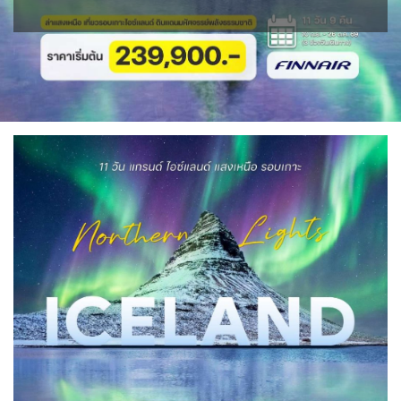
IRQ อิรัก
ISR อิสราเอล
BIH บอสเนีย & เฮอร์เซโกวีนา
BLR เบลารุส
0
0
0
แอลจีเรีย - Algeria
0
JPN ญี่ปุ่น
JOR จอร์แดน
BEL เบลเยี่ยม
71
4
1
0
ลิเบีย - Libya
ออสเตรเลีย - Australia
1
18
KAZ คาซัคสถาน
KORS เกาหลีใต้
CYP ไซปรัส
HRV โครเอเชีย
19
2
0
3
ทัวร์ อันซีน ประเทศแปลก
32
CZE เช็ก
KGZ คีร์กีซสถาน
LAO ลาว
0
4
0
บราซิล - Brazil
เอธิโอเปีย - Ethiopia
0
0
DNK เดนมาร์ก
FIN ฟินแลนด์
2
3
LBN เลบานอน
MYS มาเลเซีย
0
0
อียิปต์ - Egypt
10
FRO หมู่เกาะแฟโร
FRA ฝรั่งเศส
2
1
MDV มัลดีฟส์
MNG มองโกเลีย
0
2
GEO จอร์เจีย
10
MMR เมียนมาร์
NPL เนปาล
5
0
GRL กรีนแลนด์
DEU เยอรมนี
3
3
OMN โอมาน
PAK ปากีสถาน
GRC กรีซ
0
8
1
SAU ซาอุดิอาระเบีย
PHL ฟิลิปปินส์
1
1
ISL ไอซ์แลนด์
ITA อิตาลี
4
9
SGP สิงคโปร์
4
MDA มอลโดวา
MLT มอลต้า
0
1
SYR ซีเรีย
TWN ไต้หวัน
0
9
NLD เนเธอร์แลนด์
NOR นอร์เวย์
0
3
TJK ทาจิกิสถาน
TKM เติร์กเมนิสถาน
1
1
POL โปแลนด์
PRT โปรตุเกส
3
3
ARE ดูไบ, UAE
UZB อุซเบกิสถาน
0
4
สแกนดิเนเวีย
RUS รัสเซีย
7
3
YEM เยเมน
ตะวันออกกลาง
ESP สเปน
0
0
4