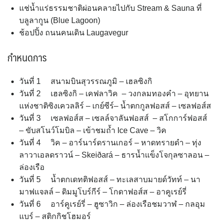
แช่น้ำแร่ธรรมชาติผ่อนคลายไปกับ Stream & Sauna ที่
บลูลากูน (Blue Lagoon)
ช้อปปิ้ง ถนนคนเดิน Laugavegur
กำหนดการ
วันที่ 1 สนามบินสุวรรณภูมิ – เฮลซิงกิ
วันที่ 2 เฮลซิงกิ – เคฟลาวิค – วงกลมทองคำ – อุทยาน
แห่งชาติซิงเควลลิร์ – เกย์ซีร์– น้ำตกกูลฟอสส์ – เซลฟอส์ส
วันที่ 3 เซลฟอส์ส – เซลล์จาลันฟอสส์ – สโกการ์ฟอสส์
– ขับสโนว์โมบิล – เข้าชมถ้ำ Ice Cave – วิค
วันที่ 4 วิค – อาร์นาร์ดรานเกอร์ – หาดทรายดำ – ทุ่ง
ลาวาเอลดราวน์ – Skeiðará – ธารน้ำแข็งโจกุลซาลอน –
ล่องเรือ
วันที่ 5 น้ำตกเดทติฟอสส์ – ทะเลสาบมายด์วัทท์ – นา
มาฟแจลล์ – ดิมมูโบร์กีร์ – โกดาฟอส์ส – อาคูเรย์รี่
วันที่ 6 อาร์คูเรย์รี่ – ฮูซาวิก – ล่องเรือชมวาฬ – กลอุม
แบร์ – สติกกิชโฮมอร์