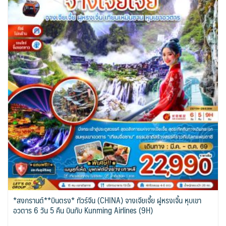
*สงกรานต์**บินตรง* ทัวร์จีน (CHINA) จางเจียเจี้ย ฝูหรงเจิ้น หุบเขา
อวตาร 6 วัน 5 คืน บินกับ Kunming Airlines (9H)