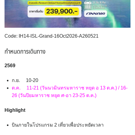
VNM เวียดนาม
30
SVN สโลวิเนีย
CHE สวิตเซอร์แลนด์
2
8
จอร์แดน - อียิปต์
4
UKR ยูเครน
TUR ตุรเคีย
0
13
UK อังกฤษ+สหราชอาณาจักร
8
Code: IH14-ISL-Grand-16Oct2026-A260521
เบลเยี่ยม เนเธอร์แลนด์ ลักเซม
บัลแกเรีย โรมาเนีย
2
เบิร์ก (BENELUX)
จอร์เจีย อาร์เมเนีย
กำหนดการเดินทาง
1
1
อิตาลี สวิส ฝรั่งเศส
สเปน โปรตุเกส
3
2
256
9
ก.ย. 10-20
ต.ค. 11-21 (วันนวมินทรมหาราช หยุด อ 13 ต.ค.) / 16-
26 (วันปิยมหาราช หยุด ศ-อา 23-25 ต.ค.)
Highlight
บินภายในโปรแกรม 2 เที่ยวเพื่อประหยัดเวลา