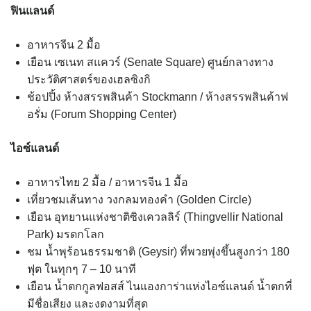
ฟินแลนด์
อาหารจีน 2 มื้อ
เยือน เซเนท สแควร์ (Senate Square) ศูนย์กลางทาง
ประวัติศาสตร์ของเฮลซิงกิ
ช้อปปิ้ง ห้างสรรพสินค้า Stockmann / ห้างสรรพสินค้าฟ
อรั่ม (Forum Shopping Center)
ไอซ์แลนด์
อาหารไทย 2 มื้อ / อาหารจีน 1 มื้อ
เที่ยวชมเส้นทาง วงกลมทองคำ (Golden Circle)
เยือน อุทยานแห่งชาติซิงเควลลิร์ (Thingvellir National
Park) มรดกโลก
ชม น้ำพุร้อนธรรมชาติ (Geysir) ที่พวยพุ่งขึ้นสูงกว่า 180
ฟุต ในทุกๆ 7 – 10 นาที
เยือน น้ำตกกูลฟอสส์ ไนแองการ่าแห่งไอซ์แลนด์ น้ำตกที่
มีชื่อเสียง และงดงามที่สุด