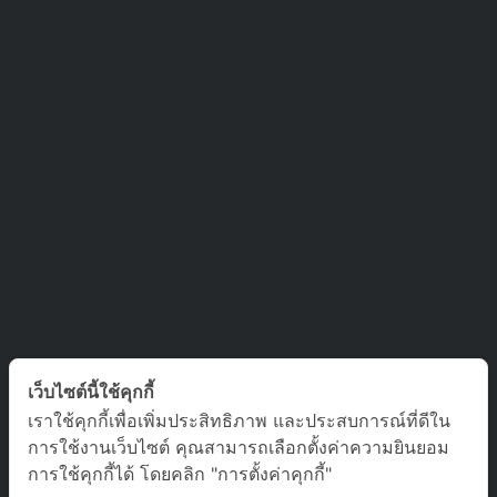
ติดต่อเรา
เว็บไซต์นี้ใช้คุกกี้
เราใช้คุกกี้เพื่อเพิ่มประสิทธิภาพ และประสบการณ์ที่ดีใน
บริษัท ออล อเบ้าท์ เจอร์นีย์ จำกัด เลขที่ 5/1800 หมู่บ้านประชาชื่น
การใช้งานเว็บไซต์ คุณสามารถเลือกตั้งค่าความยินยอม
ซอย สามัคคี 63 ตำบล บางตลาด อำเภอ ปากเกร็ด นนทบุรี 11120
การใช้คุกกี้ได้ โดยคลิก "การตั้งค่าคุกกี้"
02-980-0203, 081-929-9293