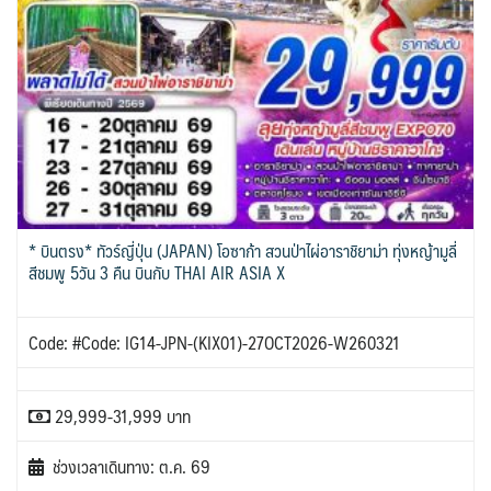
* บินตรง* ทัวร์ญี่ปุ่น (JAPAN) โอซาก้า สวนป่าไผ่อาราชิยาม่า ทุ่งหญ้ามูลี่
สีชมพู 5วัน 3 คืน บินกับ THAI AIR ASIA X
Code: #Code: IG14-JPN-(KIX01)-27OCT2026-W260321
29,999-31,999 บาท
ช่วงเวลาเดินทาง: ต.ค. 69