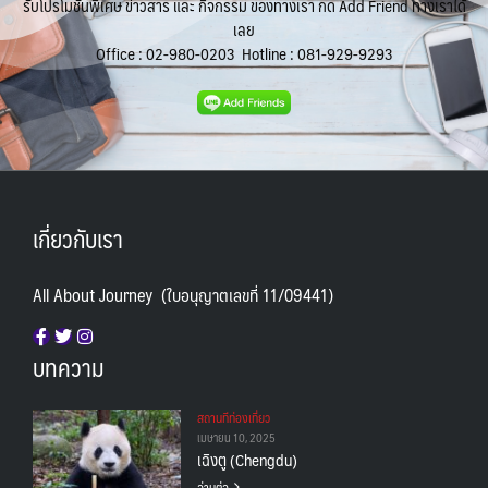
รับโปรโมชั่นพิเศษ ข่าวสาร และ กิจกรรม ของทางเรา กด Add Friend ทางเราได้
เลย
Office :
02-980-0203
Hotline :
081-929-9293
เกี่ยวกับเรา
All About Journey (ใบอนุญาตเลขที่ 11/09441)
บทความ
สถานทีท่องเที่ยว
เมษายน 10, 2025
เฉิงตู (Chengdu)
อ่านต่อ