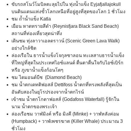
ขับรถสโนว์โมบิลตะลุยไปใน ทุ่งน้ำแข็ง Eyjafjallajokull
บนดินแดนแห่งขั้วโลกเหนือที่อยู่สูงที่สุดของโลก 1 ชั่วโมง
ชม ถ้ำน้ำแข็ง Katla
เยือน หาดทรายสีดำ (Reynisfjara Black Sand Beach)
สถานที่ท่องเที่ยวสุดน่าทึ่ง
เดินชม ทุ่งลาวาเอลดราวน์ (Scenic Green Lava Walk)
อย่างใกล้ชิด
ล่องเรือใน ธารน้ำแข็งโจกุลซาลอน ทะเลสาบธารน้ำแข็ง
ที่ใหญ่ที่สุดในประเทศไอซ์แลนด์ ตื่นตาตื่นใจกับไอซ์เบิร์ก
หรือ ภูเขาน้ำแข็งก้อนโตๆ
ชม ไดมอนด์บีช (Diamond Beach)
ชม น้ำตกเดทติฟอสส์ Dettifoss น้ำตกที่ทรงพลังที่สุดเป็น
อันดับสองในยุโรปรองจากน้ำตกไรน์
เข้าชม น้ำตกโกดาฟอสส์ (Godafoss Waterfall) รู้จักใน
นาม น้ำตกของพระเจ้า
ล่องเรือชม วาฬมิงค์ หรือ มิงคี (Minke) + วาฬหลังค่อม
(Humpback) + วาฬเพชรฆาต (Killer Whale) ประมาณ 3
ชั่วโมง