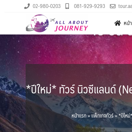
02-980-0203
081-929-9293
tour.a
หน้
*ปีใหม่* ทัวร์ นิวซีแลนด์ 
หน้าแรก
»
แพ็กเกจทัวร์
»
*ปีใหม่