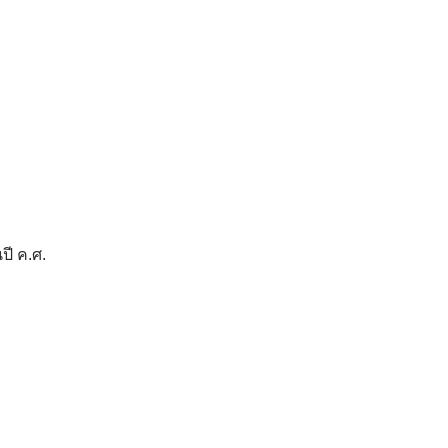
ี ค.ศ.