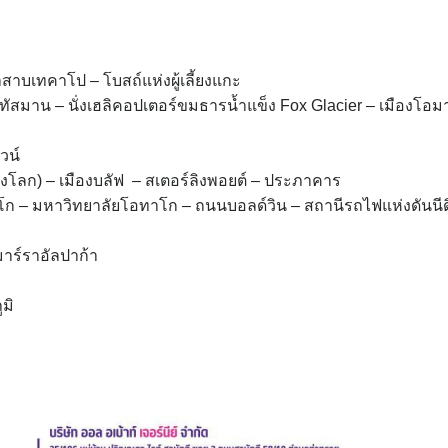
ลสาบเทคาโป – โบสถ์แห่งผู้เลี้ยงแกะ
ทัสมาน – นั่งเฮลิคอปเตอร์ขมธารน้ำแข็ง Fox Glacier – เมืองโอม
วน์
ดของโลก) – เมืองบลัฟ – สเตอร์ลิงพอยต์ – ประภาคาร
าโก – มหาวิทยาลัยโอทาโก – ถนนบอลด์วิน – สถานีรถไฟแห่งดันนีด
มาร์ราอัลปาก้า
มิ