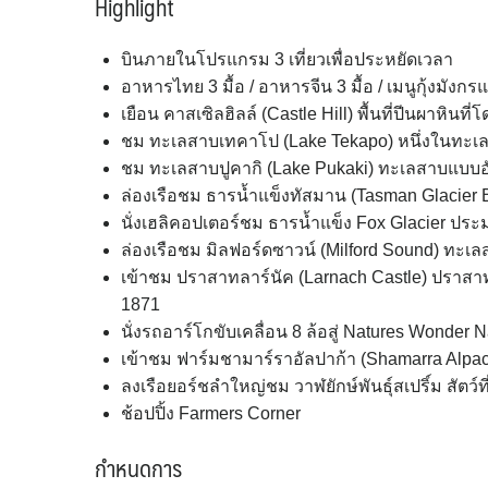
Highlight
บินภายในโปรแกรม 3 เที่ยวเพื่อประหยัดเวลา
อาหารไทย 3 มื้อ / อาหารจีน 3 มื้อ / เมนูกุ้งมังก
เยือน คาสเซิลฮิลล์ (Castle Hill) พื้นที่ปีนผาหินที่โ
ชม ทะเลสาบเทคาโป (Lake Tekapo) หนึ่งในทะเลสาบ
ชม ทะเลสาบปูคากิ (Lake Pukaki) ทะเลสาบแบบอัลไ
ล่องเรือชม ธารน้ำแข็งทัสมาน (Tasman Glacier Bo
นั่งเฮลิคอปเตอร์ชม ธารน้ำแข็ง Fox Glacier ปร
ล่องเรือชม มิลฟอร์ดซาวน์ (Milford Sound) ทะเล
เข้าชม ปราสาทลาร์นัค (Larnach Castle) ปราสา
1871
นั่งรถอาร์โกขับเคลื่อน 8 ล้อสู่ Natures Wonder
เข้าชม ฟาร์มชามาร์ราอัลปาก้า (Shamarra Alpa
ลงเรือยอร์ชลำใหญ่ชม วาฬยักษ์พันธุ์สเปริ์ม สัตว์ท
ช้อปปิ้ง Farmers Corner
กำหนดการ