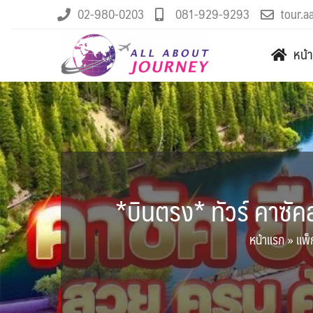
02-980-0203
081-929-9293
tour.a
หน้
*บินตรง* ทัวร์ คาซัค
หน้าแรก
»
แพ็