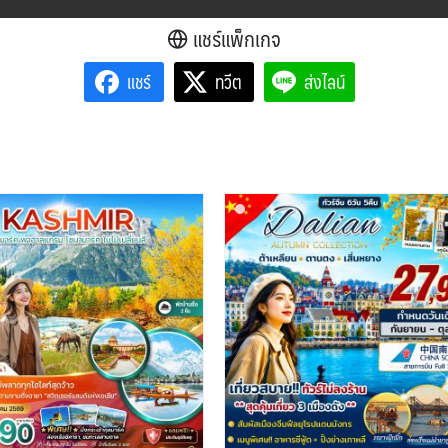
แชร์แพ็กเกจ
แชร์
ทวีต
ส่งไลน์