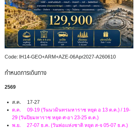
VNM เวียดนาม
35
SVN สโลวิเนีย
CHE สวิตเซอร์แลนด์
2
8
จอร์แดน - อียิปต์
4
UKR ยูเครน
TUR ตุรเคีย
0
13
UK อังกฤษ+สหราชอาณาจักร
9
เบลเยี่ยม เนเธอร์แลนด์ ลักเซม
บัลแกเรีย โรมาเนีย
2
เบิร์ก (BENELUX)
จอร์เจีย อาร์เมเนีย
1
1
Code: IH14-GEO+ARM+AZE-06Apr2027-A260610
อิตาลี สวิส ฝรั่งเศส
สเปน โปรตุเกส
3
2
กำหนดการเดินทาง
256
9
ส.ค. 17-27
ต.ค. 09-19 (วันนวมินทรมหาราช หยุด อ 13 ต.ค.) / 19-
29 (วันปิยมหาราช หยุด ศ-อา 23-25 ต.ค.)
พ.ย. 27-07 ธ.ค. (วันพ่อแห่งชาติ หยุด ส-จ 05-07 ธ.ค.)