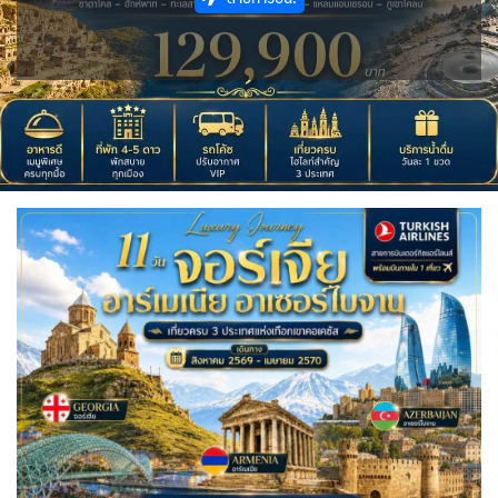
IRQ อิรัก
ISR อิสราเอล
0
0
1
11
JPN ญี่ปุ่น
JOR จอร์แดน
BLR เบลารุส
BEL เบลเยี่ยม
ไมโครนีเซีย - Micronesia
แอลจีเรีย - Algeria
74
4
0
0
1
0
KAZ คาซัคสถาน
KGZ คีร์กีซสถาน
ออสเตรเลีย - Australia
ทัวร์ อันซีน ประเทศแปลก
CYP ไซปรัส
HRV โครเอเชีย
19
4
18
31
0
3
CZE เช็ก
KORS เกาหลีใต้
LAO ลาว
ลิเบีย - Libya
บราซิล - Brazil
0
2
0
1
0
DNK เดนมาร์ก
FIN ฟินแลนด์
เอธิโอเปีย - Ethiopia
อียิปต์ - Egypt
2
3
LBN เลบานอน
MYS มาเลเซีย
0
11
0
0
FRO หมู่เกาะแฟโร
FRA ฝรั่งเศส
2
1
MDV มัลดีฟส์
MNG มองโกเลีย
0
2
GEO จอร์เจีย
DEU เยอรมนี
10
3
MMR เมียนมาร์
NPL เนปาล
5
0
GRL กรีนแลนด์
GRC กรีซ
3
1
OMN โอมาน
PAK ปากีสถาน
0
8
ISL ไอซ์แลนด์
4
SAU ซาอุดิอาระเบีย
PHL ฟิลิปปินส์
1
1
MDA มอลโดวา
ITA อิตาลี
SGP สิงคโปร์
0
9
4
MLT มอลต้า
1
SYR ซีเรีย
TWN ไต้หวัน
0
10
NLD เนเธอร์แลนด์
NOR นอร์เวย์
0
3
TJK ทาจิกิสถาน
TKM เติร์กเมนิสถาน
1
1
POL โปแลนด์
PRT โปรตุเกส
3
3
ARE ดูไบ, UAE
UZB อุซเบกิสถาน
0
4
สแกนดิเนเวีย
RUS รัสเซีย
7
3
YEM เยเมน
ตะวันออกกลาง
0
0
ESP สเปน
4