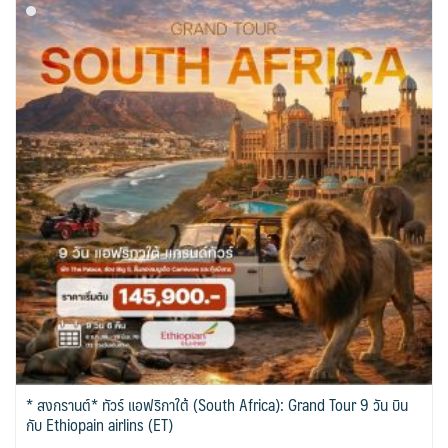
* สงกรานต์* ทัวร์ แอฟริกาใต้ (South Africa): Grand Tour 9 วัน บิน
กับ Ethiopain airlins (ET)