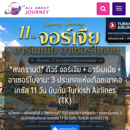
*สงกรานต์* ทัวร์ จอร์เจีย + อาร์เมเนีย +
เอเชียกลาง
ทัวร์ ล่องเรือสำราญยุโรป
LKA ศรีลังกา
MNE มอนเตเนโกร
ทัวร์ ล่องเรือสำราญอลาสก้า
สวิตเซอร์แลนด์ เยอรมนี
ตูนีเซีย - Tunisia
อเมริกากลาง
โมร็อคโค - Morocco
อเมริกาใต้
6
5
0
1
1
1
6
8
AFG อัฟกานิสถาน
แอลเบเนีย - Albania
ฝรั่งเศส
เกาะโบราโบร่า - Bora Bora
ARG อาร์เจนตินา
อาเซอร์ไบจาน: 3 ประเทศแห่งเทือกเขาคอ
0
0
1
ขั้วโลกเหนือ
1
3
2
ล่องเรือดินเนอร์ วันวาเลนไทน์
ล่องเรือโปรแกรมอยุธยา
ล่องเรือ รอบ Sunset
ล่องเรือเหมาลำ / เหมาชั้น /
เรือยอร์ช / Speed Boat ฯลฯ
ตั๋วสวนสนุก
โปรแกรมทัวร์ทั่วไทย
ล่องเรือดินเนอร์วันลอยกระทง
ห้องพักราคาพิเศษ
บุฟเฟต์โรงแรม/ร้านอาหาร
LKA ศรีลังกา + BGD บังคลา
BTN ภูฏาน
0
0
14
9
3
2
แต่งชุดไทยถ่ายรูปวัดอรุณฯ
ทัวร์ ล่องเรือสำราญอเมริกา
ทัวร์ ล่องเรือสำราญเอเชีย
Balkan บอลข่าน
ล่าแสงเหนือ-ใต้
2
CUB คิวบา
0
CAN แคนาดา
0
1
11
เคซัส 11 วัน บินกับ Turkish Airlines
0
3
เรือยอร์ช / Speed Boat ส่วนตัวทั่ว
แบบ Join ทั่วประเทศ
แอฟริกาใต้ - South Africa
บุฟเฟต์ใบหยก
ไทยบัสฟู้ดทัวร์
เทศ
22
72
21
ทัวร์ ล่องเรือสำราญประเท
BRN บรูไน
7
1
0
1
CHL ชิลี
Baltic บอลติก
0
3
4
ประเทศ
ล่องเรือดินเนอร์วันปีใหม่
เรือรอบกลางวัน กทม.
1
(TK)
ข่าวที่น่าสนใจ
ตั๋วเรือ Hop-on Hop-off
255
22
2
ศอื่นๆ
0
3
4
KHM กัมพูชา
จีน
พิเศษ! ล่องเรือเทศกาลชมพลุ
ECU เอกวาดอร์
PER เปรู
0
283
ล่องเรือดินเนอร์แม่น้ำ
0
2
ยุโรปราคาถูก
ขั้วโลกใต้
แทนซาเนีย - Tanzania
ยุโรปตะวันออก
1
2
2
12
พัทยา
HKG ฮ่องกง - มาเก๊า
IND อินเดีย
เจ้าพระยา
USA สหรัฐอเมริกา
หน้าแรก
»
แพ็กเกจทัวร์
»
*สงกรานต์* ทัวร์ จอร์เจีย + อาร์เมเนีย + อาเซอร์ไบจาน: 3
บราซิล เปรู
ความรู้ทั่วไป
1
10
21
34
6
3
ออสเตรีย - Austria
นามิเบีย - Namibia
เคนย่า - Kenya
3
ประเทศแห่งเทือกเขาคอเคซัส 11 วัน บินกับ Turkish Airlines (TK)
1
2
IDN อินโดนีเซีย
IRN อิหร่าน
เม็กซิโก คิวบา
อเมริกา แคนาดา
3
0
นิวซีแลนด์ - New Zealand
1
1
BIH บอสเนีย & เฮอร์เซโกวีนา
AZE อาเซอร์ไบจาน
2
สถานที่ท่องเที่ยว
สายการบิน: