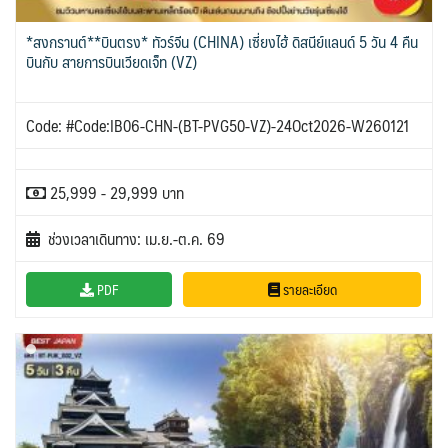
*สงกรานต์**บินตรง* ทัวร์จีน (CHINA) เซี่ยงไฮ้ ดิสนีย์แลนด์ 5 วัน 4 คืน
บินกับ สายการบินเวียดเจ็ท (VZ)
Code: #Code:IB06-CHN-(BT-PVG50-VZ)-24Oct2026-W260121
25,999 - 29,999 บาท
ช่วงเวลาเดินทาง: เม.ย.-ต.ค. 69
PDF
รายละเอียด