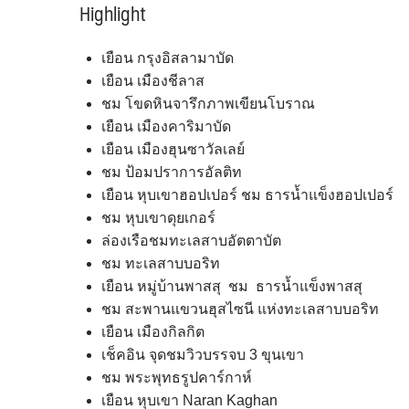
Highlight
เยือน กรุงอิสลามาบัด
เยือน เมืองชีลาส
ชม โขดหินจารึกภาพเขียนโบราณ
เยือน เมืองคาริมาบัด
เยือน เมืองฮุนซาวัลเลย์
ชม ป้อมปราการอัลติท
เยือน หุบเขาฮอปเปอร์ ชม ธารน้ำแข็งฮอปเปอร์
ชม หุบเขาดุยเกอร์
ล่องเรือชมทะเลสาบอัตตาบัต
ชม ทะเลสาบบอริท
เยือน หมู่บ้านพาสสุ ชม ธารน้ำแข็งพาสสุ
ชม สะพานแขวนฮุสไซนี แห่งทะเลสาบบอริท
เยือน เมืองกิลกิต
เช็คอิน จุดชมวิวบรรจบ 3 ขุนเขา
ชม พระพุทธรูปคาร์กาห์
เยือน หุบเขา Naran Kaghan