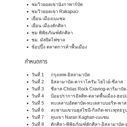
ชมวิวยอดเขานังกาพาร์บัต
ชมวิวยอดเขา Rakapuci
เยือน เมืองเบแชม
เยือน เมืองตักศิลา
ชม พิพิธภัณฑ์ตักศิลา
ชม มัสยิดไฟซาล
ช้อปปิ้ง ตลาดการค้าพื้นเมือง
กำหนดการ
วันที่ 1 กรุงเทพ-อิสลามาบัด
วันที่ 2 อิสลามาบัด-คาราโครัม ไฮไวย์-ชีลาส
วันที่ 3 ชีลาส-Chilas Rock Craving-คาริมาบั
วันที่ 4 ป้อมปราการอัลติท-ตลาดพื้นเมือง-ฮอปเป
วันที่ 5 ทะเลสาบอัตตาบัต-ทะเลสาบบอริท-พาสส
วันที่ 6 สะพานแขวนฮุสไซนี-กิลกิต-พระพุทธรูป
วันที่ 7 หุบเขา Naran Kaghan-เบแชม
วันที่ 8 ตักศิลา-พิพิธภัณฑ์ตักศิลา-อิสลามาบัด