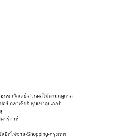
ด-ฮุนซาวัลเลย์-สวนผลไม้ตามฤดูกาล
อร์ กลาเชียร์-หุบเขาดุยเกอร์
ุ
คาร์กาห์
-มัสยิดไฟซาล-Shopping-กรุงเทพ