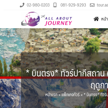
02-980-0203
081-929-9293
tour.a
หน้
* บินตรง* ทัวร์ปากีสถาน
ฤดูกา
หน้าแรก
»
แพ็กเกจทัวร์
»
* บินตรง* ทัวร์