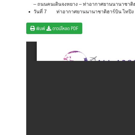
– ถนนคนเดินจงหยาง – ท่าอากาศยานนานาชาติฮา
วันที่ 7 ท่าอากาศยานนานาชาติฮาร์บิน ไทปิง
พิมพ์
ดาวน์โหลด PDF