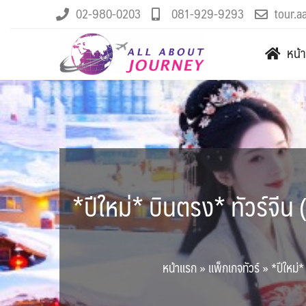
02-980-0203
081-929-9293
tour.a
หน้
*ปีใหม่* บินตรง* ทัวร์จีน
หน้าแรก
»
แพ็กเกจทัวร์
»
*ปีใหม่*