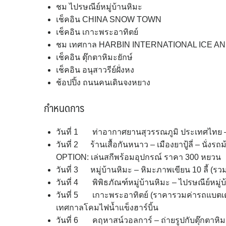
ชม ไปรษณีย์หมู่บ้านหิมะ
เช็คอิน CHINA SNOW TOWN
เช็คอิน เกาะพระอาทิตย์
ชม เทศกาล HARBIN INTERNATIONAL ICE A
เช็คอิน ตุ๊กตาหิมะยักษ์
เช็คอิน อนุสาวรีย์ฝั่งหง
ช้อปปิ้ง ถนนคนเดินจงหยาง
กำหนดการ
วันที่ 1 ท่าอากาศยานสุวรรณภูมิ ประเทศไทย –
วันที่ 2 ร้านเสื้อกันหนาว – เมืองยาปู้ลี่ – นั่งรถ
OPTION: เล่นสกีพร้อมอุปกรณ์ ราคา 300 หยวน
วันที่ 3 หมู่บ้านหิมะ – หิมะภาพเขียน 10 ลี้ (ร
วันที่ 4 พิพิธภัณฑ์หมู่บ้านหิมะ – ไปรษณีย์หมู่บ
วันที่ 5 เกาะพระอาทิตย์ (ราคารวมค่ารถแบ
เทศกาลโคมไฟน้ำแข็งฮาร์บิ้น
วันที่ 6 คฤหาสน์วอลการ์ – ถ่ายรูปกับตุ๊กตาหิมะ