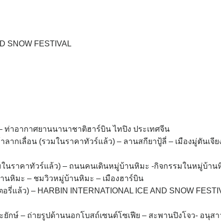
ND SNOW FESTIVAL
 ท่าอากาศยานนานาชาติฮาร์บิน ไทปิง ประเทศจีน
ม้าลากเลื่อน (รวมในราคาทัวร์แล้ว) – ลานสกียาปู้ลี่ – เมืองมู่ตันเจีย
วมในราคาทัวร์แล้ว) – ถนนคนเดินหมู่บ้านหิมะ -กิจกรรมในหมู่บ้าน
้านหิมะ – ชมวิวหมู่บ้านหิมะ – เมืองฮาร์บิน
ตเตอรี่แล้ว) – HARBIN INTERNATIONAL ICE AND SNOW FESTI
ยักษ์ – ถ่ายรูปด้านนอกโบสถ์เซนต์โซเฟีย – สะพานปิงโจว- อนุสาวร