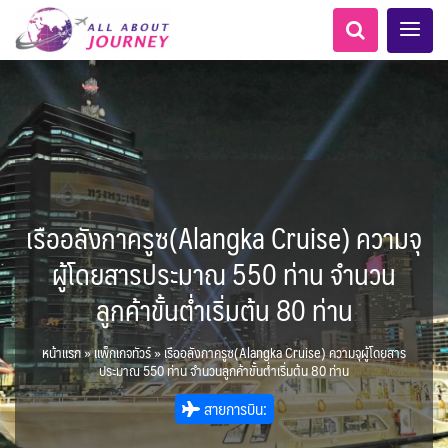
เรืออลังกาครูซ(Alangka Cruise) ความจุ
LKA ศรีลังกา + BGD บังคลา
Balkan บอลข่าน
ทัวร์ ล่องเรือสำราญยุโรป
ขั้วโลกใต้
เอเชียกลาง
ทัวร์ ล่องเรือสำราญอลาสก้า
สวิตเซอร์แลนด์ เยอรมนี
อเมริกากลาง
เคนย่า - Kenya
อเมริกาใต้
2
1
5
6
1
2
8
เทศ
LKA ศรีลังกา
ฝรั่งเศส
เกาะโบราโบร่า - Bora Bora
แอฟริกาใต้ - South Africa
ARG อาร์เจนตินา
ผู้โดยสารประมาณ 550 ท่าน จำนวน
0
0
1
1
3
ล่องเรือดินเนอร์ วันวาเลนไทน์
ล่องเรือโปรแกรมอยุธยา
ล่องเรือ รอบ Sunset
ล่องเรือเหมาลำ / เหมาชั้น /
เรือยอร์ช / Speed Boat ฯลฯ
ตั๋วสวนสนุก
โปรแกรมทัวร์ทั่วไทย
ล่องเรือดินเนอร์วันลอยกระทง
ห้องพักราคาพิเศษ
บุฟเฟต์โรงแรม/ร้านอาหาร
0
0
14
9
3
2
AFG อัฟกานิสถาน
แต่งชุดไทยถ่ายรูปวัดอรุณฯ
BTN ภูฏาน
ทัวร์ ล่องเรือสำราญอเมริกา
ทัวร์ ล่องเรือสำราญเอเชีย
MNE มอนเตเนโกร
แอลเบเนีย - Albania
0
2
CUB คิวบา
0
CAN แคนาดา
1
0
0
ลูกค้าขั้นต่ำเริ่มต้น 80 ท่าน
3
0
3
เรือยอร์ช / Speed Boat ส่วนตัวทั่ว
แบบ Join ทั่วประเทศ
บุฟเฟต์ใบหยก
ไทยบัสฟู้ดทัวร์
22
72
18
ทัวร์ ล่องเรือสำราญประเท
แทนซาเนีย - Tanzania
7
1
BRN บรูไน
KHM กัมพูชา
ล่าแสงเหนือ-ใต้
1
2
0
0
CHL ชิลี
ECU เอกวาดอร์
Baltic บอลติก
11
ประเทศ
ล่องเรือดินเนอร์วันปีใหม่
เรือรอบกลางวัน กทม.
1
3
0
4
ข่าวที่น่าสนใจ
ตั๋วเรือ Hop-on Hop-off
255
19
2
ศอื่นๆ
0
นามิเบีย - Namibia
5
โมร็อคโค - Morocco
หน้าแรก
»
แพ็กเกจทัวร์
»
เรืออลังกาครูซ(Alangka Cruise) ความจุผู้โดยสาร
จีน
HKG ฮ่องกง - มาเก๊า
พิเศษ! ล่องเรือเทศกาลชมพลุ
1
6
282
10
ล่องเรือดินเนอร์แม่น้ำ
USA สหรัฐอเมริกา
PER เปรู
6
2
ยุโรปราคาถูก
ประมาณ 550 ท่าน จำนวนลูกค้าขั้นต่ำเริ่มต้น 80 ท่าน
ยุโรปตะวันออก
1
นิวซีแลนด์ - New Zealand
12
พัทยา
IND อินเดีย
IDN อินโดนีเซีย
เจ้าพระยา
บราซิล เปรู
ความรู้ทั่วไป
1
21
3
34
3
ออสเตรีย - Austria
สายการบิน:
3
11
IRQ อิรัก
IRN อิหร่าน
เม็กซิโก คิวบา
อเมริกา แคนาดา
0
0
1
1
BIH บอสเนีย & เฮอร์เซโกวีนา
AZE อาเซอร์ไบจาน
ไมโครนีเซีย - Micronesia
สถานที่ท่องเที่ยว
2
ขั้วโลกเหนือ
1
3