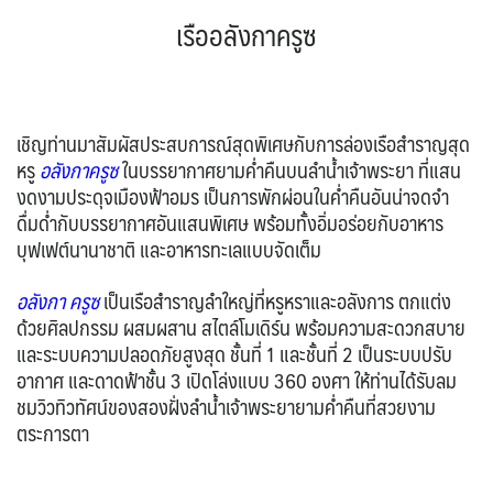
เรืออลังกาครูซ
SVN สโลวิเนีย
CHE สวิตเซอร์แลนด์
จอร์แดน - อียิปต์
2
8
4
UKR ยูเครน
TUR ตุรเคีย
0
13
UK อังกฤษ+สหราชอาณาจักร
8
เชิญท่านมาสัมผัสประสบการณ์สุดพิเศษกับการล่องเรือสำราญสุด
เบลเยี่ยม เนเธอร์แลนด์ ลักเซม
บัลแกเรีย โรมาเนีย
2
หรู
อลังกาครูซ
ในบรรยากาศยามค่ำคืนบนลำน้ำเจ้าพระยา ที่แสน
เบิร์ก (BENELUX)
จอร์เจีย อาร์เมเนีย
งดงามประดุจเมืองฟ้าอมร เป็นการพักผ่อนในค่ำคืนอันน่าจดจำ
1
1
ดื่มด่ำกับบรรยากาศอันแสนพิเศษ พร้อมทั้งอิ่มอร่อยกับอาหาร
อิตาลี สวิส ฝรั่งเศส
สเปน โปรตุเกส
3
2
บุฟเฟต์นานาชาติ และอาหารทะเลแบบจัดเต็ม
อลังกา ครูซ
เป็นเรือสำราญลำใหญ่ที่หรูหราและอลังการ ตกแต่ง
ด้วยศิลปกรรม ผสมผสาน สไตล์โมเดิร์น พร้อมความสะดวกสบาย
และระบบความปลอดภัยสูงสุด ชั้นที่ 1 และชั้นที่ 2 เป็นระบบปรับ
อากาศ และดาดฟ้าชั้น 3 เปิดโล่งแบบ 360 องศา ให้ท่านได้รับลม
ชมวิวทิวทัศน์ของสองฝั่งลำน้ำเจ้าพระยายามค่ำคืนที่สวยงาม
ตระการตา