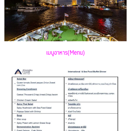
เมนูอาหาร(Menu)