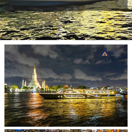
ISR อิสราเอล
0
1
JPN ญี่ปุ่น
JOR จอร์แดน
แอลจีเรีย - Algeria
ตูนีเซีย - Tunisia
71
4
0
BLR เบลารุส
1
BEL เบลเยี่ยม
0
0
ออสเตรเลีย - Australia
KAZ คาซัคสถาน
KORS เกาหลีใต้
18
19
2
CYP ไซปรัส
HRV โครเอเชีย
0
3
ลิเบีย - Libya
ทัวร์ อันซีน ประเทศแปลก
KGZ คีร์กีซสถาน
LAO ลาว
1
32
DNK เดนมาร์ก
4
0
2
บราซิล - Brazil
0
LBN เลบานอน
CZE เช็ก
MYS มาเลเซีย
FIN ฟินแลนด์
0
0
0
3
เอธิโอเปีย - Ethiopia
อียิปต์ - Egypt
0
10
MDV มัลดีฟส์
FRO หมู่เกาะแฟโร
MNG มองโกเลีย
FRA ฝรั่งเศส
0
2
2
1
MMR เมียนมาร์
GEO จอร์เจีย
NPL เนปาล
DEU เยอรมนี
10
5
0
3
OMN โอมาน
PAK ปากีสถาน
GRL กรีนแลนด์
GRC กรีซ
0
8
3
1
SAU ซาอุดิอาระเบีย
PHL ฟิลิปปินส์
ISL ไอซ์แลนด์
1
1
4
SGP สิงคโปร์
MDA มอลโดวา
ITA อิตาลี
4
0
9
SYR ซีเรีย
TWN ไต้หวัน
MLT มอลต้า
0
1
9
NLD เนเธอร์แลนด์
NOR นอร์เวย์
TJK ทาจิกิสถาน
TKM เติร์กเมนิสถาน
0
3
1
1
POL โปแลนด์
PRT โปรตุเกส
ARE ดูไบ, UAE
UZB อุซเบกิสถาน
3
3
0
4
สแกนดิเนเวีย
RUS รัสเซีย
YEM เยเมน
ตะวันออกกลาง
7
3
0
0
ESP สเปน
VNM เวียดนาม
4
35