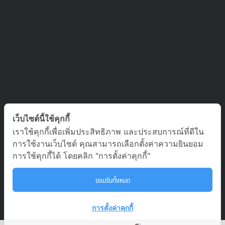
ติดต่อเรา
เว็บไซต์นี้ใช้คุกกี้
เราใช้คุกกี้เพื่อเพิ่มประสิทธิภาพ และประสบการณ์ที่ดีใน
บริษัท ออล อเบ้าท์ เจอร์นีย์ จำกัด เลขที่ 5/1800 หมู่บ้านประชาชื่น
การใช้งานเว็บไซต์ คุณสามารถเลือกตั้งค่าความยินยอม
ซอย สามัคคี 63 ตำบล บางตลาด อำเภอ ปากเกร็ด นนทบุรี 11120
การใช้คุกกี้ได้ โดยคลิก "การตั้งค่าคุกกี้"
02-980-0203, 081-929-9293
ยอมรับทั้งหมด
tour.aaj@gmail.com
To
การตั้งค่าคุกกี้