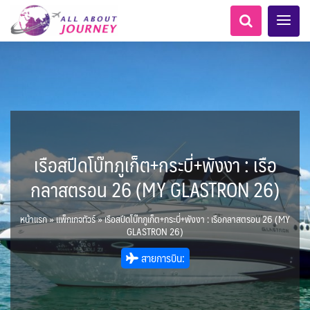
เรือสปีดโบ๊ทภูเก็ต+กระบี่+พังงา : เรือ
เอเชียกลาง
ทัวร์ ล่องเรือสำราญยุโรป
ไมโครนีเซีย - Micronesia
LKA ศรีลังกา
Balkan บอลข่าน
ทัวร์ ล่องเรือสำราญอลาสก้า
ขั้วโลกใต้
แอลเบเนีย - Albania
อเมริกากลาง
อเมริกาใต้
6
5
1
2
0
1
0
1
8
AFG อัฟกานิสถาน
นิวซีแลนด์ - New Zealand
สวิตเซอร์แลนด์ เยอรมนี
ARG อาร์เจนตินา
ขั้วโลกเหนือ
กลาสตรอน 26 (MY GLASTRON 26)
0
1
3
1
ล่องเรือดินเนอร์ วันวาเลนไทน์
ล่องเรือโปรแกรมอยุธยา
ล่องเรือ รอบ Sunset
ล่องเรือเหมาลำ / เหมาชั้น /
เรือยอร์ช / Speed Boat ฯลฯ
ตั๋วสวนสนุก
โปรแกรมทัวร์ทั่วไทย
ล่องเรือดินเนอร์วันลอยกระทง
ห้องพักราคาพิเศษ
บุฟเฟต์โรงแรม/ร้านอาหาร
LKA ศรีลังกา + BGD บังคลา
BTN ภูฏาน
0
0
14
9
3
2
แต่งชุดไทยถ่ายรูปวัดอรุณฯ
ทัวร์ ล่องเรือสำราญอเมริกา
ทัวร์ ล่องเรือสำราญเอเชีย
2
ฝรั่งเศส
CUB คิวบา
0
CAN แคนาดา
11
1
0
3
เรือยอร์ช / Speed Boat ส่วนตัวทั่ว
แบบ Join ทั่วประเทศ
บุฟเฟต์ใบหยก
ไทยบัสฟู้ดทัวร์
เทศ
22
72
21
ทัวร์ ล่องเรือสำราญประเท
หน้าแรก
»
แพ็กเกจทัวร์
»
เรือสปีดโบ๊ทภูเก็ต+กระบี่+พังงา : เรือกลาสตรอน 26 (MY
เกาะโบราโบร่า - Bora Bora
BRN บรูไน
ตูนีเซีย - Tunisia
7
1
0
MNE มอนเตเนโกร
ล่าแสงเหนือ-ใต้
1
CHL ชิลี
0
1
1
11
3
ประเทศ
ล่องเรือดินเนอร์วันปีใหม่
เรือรอบกลางวัน กทม.
1
GLASTRON 26)
ข่าวที่น่าสนใจ
ตั๋วเรือ Hop-on Hop-off
255
22
2
ศอื่นๆ
0
3
KHM กัมพูชา
จีน
แอฟริกาใต้ - South Africa
0
ยุโรปตะวันออก
พิเศษ! ล่องเรือเทศกาลชมพลุ
ECU เอกวาดอร์
PER เปรู
Baltic บอลติก
0
283
12
ล่องเรือดินเนอร์แม่น้ำ
0
2
4
สายการบิน:
พัทยา
HKG ฮ่องกง - มาเก๊า
IND อินเดีย
เจ้าพระยา
USA สหรัฐอเมริกา
บราซิล เปรู
ความรู้ทั่วไป
1
ยุโรปราคาถูก
3
10
21
34
6
3
1
โมร็อคโค - Morocco
แทนซาเนีย - Tanzania
IDN อินโดนีเซีย
IRN อิหร่าน
6
2
เม็กซิโก คิวบา
อเมริกา แคนาดา
ออสเตรีย - Austria
AZE อาเซอร์ไบจาน
3
0
1
1
3
2
สถานที่ท่องเที่ยว
นามิเบีย - Namibia
เคนย่า - Kenya
1
2