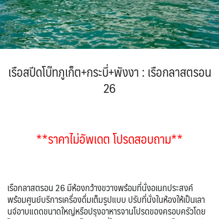
IRQ อิรัก
ISR อิสราเอล
BIH บอสเนีย & เฮอร์เซโกวีนา
BLR เบลารุส
0
0
0
แอลจีเรีย - Algeria
0
JPN ญี่ปุ่น
JOR จอร์แดน
BEL เบลเยี่ยม
78
4
1
0
ออสเตรเลีย - Australia
ทัวร์ อันซีน ประเทศแปลก
18
30
KAZ คาซัคสถาน
KORS เกาหลีใต้
CYP ไซปรัส
HRV โครเอเชีย
19
2
0
3
ลิเบีย - Libya
บราซิล - Brazil
1
0
CZE เช็ก
KGZ คีร์กีซสถาน
LAO ลาว
0
4
0
เอธิโอเปีย - Ethiopia
อียิปต์ - Egypt
0
11
DNK เดนมาร์ก
FIN ฟินแลนด์
2
3
LBN เลบานอน
MYS มาเลเซีย
เ
รือสปีดโบ๊ทภูเก็ต+กระบี่+พังงา
: เรือกลาสตรอน
0
0
FRO หมู่เกาะแฟโร
FRA ฝรั่งเศส
2
1
MDV มัลดีฟส์
MNG มองโกเลีย
26
0
2
GEO จอร์เจีย
10
MMR เมียนมาร์
NPL เนปาล
5
0
GRL กรีนแลนด์
DEU เยอรมนี
3
3
OMN โอมาน
PAK ปากีสถาน
GRC กรีซ
0
8
1
SAU ซาอุดิอาระเบีย
PHL ฟิลิปปินส์
1
1
ISL ไอซ์แลนด์
ITA อิตาลี
**ราคาไม่อัพเดต โปรดสอบถาม**
4
9
SGP สิงคโปร์
4
MLT มอลต้า
MDA มอลโดวา
1
0
SYR ซีเรีย
TWN ไต้หวัน
0
10
NLD เนเธอร์แลนด์
NOR นอร์เวย์
0
3
TJK ทาจิกิสถาน
TKM เติร์กเมนิสถาน
1
1
POL โปแลนด์
PRT โปรตุเกส
3
3
เรือกลาสตรอน 26 มีห้องกว้างขวางพร้อมที่นั่งอเนกประสงค์
ARE ดูไบ, UAE
UZB อุซเบกิสถาน
0
4
สแกนดิเนเวีย
RUS รัสเซีย
พร้อมศูนย์บริการเครื่องดื่มเต็มรูปแบบ ปรับที่นั่งในห้องให้เป็นเลา
7
3
YEM เยเมน
ตะวันออกกลาง
ESP สเปน
0
0
นจ์อาบแดดขนาดใหญ่หรือปรุงอาหารจานโปรดของครอบครัวโดย
4