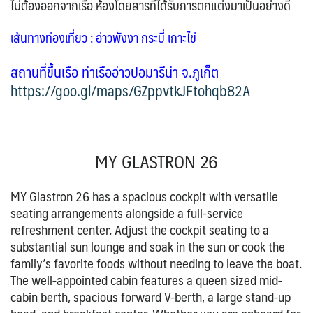
VNM เวียดนาม
ไม่ต้องออกจากเรือ ห้องโดยสารที่ได้รับการตกแต่งมาเป็นอย่างดี
35
SVN สโลวิเนีย
CHE สวิตเซอร์แลนด์
2
8
จอร์แดน - อียิปต์
4
UK อังกฤษ+สหราชอาณาจักร
TUR ตุรเคีย
เส้นทางท่องเที่ยว : อ่าวพังงา กระบี่ เกาะไข่
12
9
สถานที่ขึ้นเรือ
ท่าเรืออ่าวปอมารีน่า จ.ภูเก็ต
UKR ยูเครน
เบลเยี่ยม เนเธอร์แลนด์ ลักเซม
0
https://goo.gl/maps/GZppvtkJFtohqb82A
เบิร์ก (BENELUX)
1
บัลแกเรีย โรมาเนีย
จอร์เจีย อาร์เมเนีย
2
1
อิตาลี สวิส ฝรั่งเศส
สเปน โปรตุเกส
4
3
MY GLASTRON 26
MY Glastron 26 has a spacious cockpit with versatile
seating arrangements alongside a full-service
refreshment center. Adjust the cockpit seating to a
substantial sun lounge and soak in the sun or cook the
family’s favorite foods without needing to leave the boat.
The well-appointed cabin features a queen sized mid-
cabin berth, spacious forward V-berth, a large stand-up