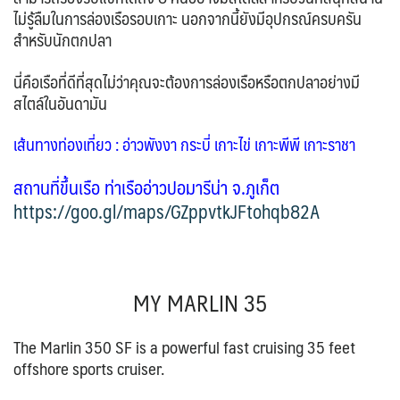
VNM เวียดนาม
35
SVN สโลวิเนีย
ไม่รู้ลืมในการล่องเรือรอบเกาะ นอกจากนี้ยังมีอุปกรณ์ครบครัน
CHE สวิตเซอร์แลนด์
2
8
จอร์แดน - อียิปต์
4
สำหรับนักตกปลา
UKR ยูเครน
TUR ตุรเคีย
0
13
UK อังกฤษ+สหราชอาณาจักร
นี่คือเรือที่ดีที่สุดไม่ว่าคุณจะต้องการล่องเรือหรือตกปลาอย่างมี
สไตล์ในอันดามัน
8
เบลเยี่ยม เนเธอร์แลนด์ ลักเซม
บัลแกเรีย โรมาเนีย
2
เส้นทางท่องเที่ยว : อ่าวพังงา กระบี่ เกาะไข่ เกาะพีพี เกาะราชา
เบิร์ก (BENELUX)
จอร์เจีย อาร์เมเนีย
1
1
อิตาลี สวิส ฝรั่งเศส
สเปน โปรตุเกส
สถานที่ขึ้นเรือ
ท่าเรืออ่าวปอมารีน่า จ.ภูเก็ต
3
2
https://goo.gl/maps/GZppvtkJFtohqb82A
MY MARLIN 35
The Marlin 350 SF is a powerful fast cruising 35 feet
offshore sports cruiser.