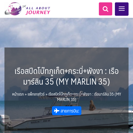
เรือสปีดโบ๊ทภูเก็ต+กระบี่+พังงา : เรือ
เอเชียกลาง
ทัวร์ ล่องเรือสำราญยุโรป
LKA ศรีลังกา
MNE มอนเตเนโกร
ทัวร์ ล่องเรือสำราญอลาสก้า
สวิตเซอร์แลนด์ เยอรมนี
ตูนีเซีย - Tunisia
อเมริกากลาง
โมร็อคโค - Morocco
อเมริกาใต้
6
5
0
1
1
1
6
8
AFG อัฟกานิสถาน
แอลเบเนีย - Albania
ฝรั่งเศส
เกาะโบราโบร่า - Bora Bora
ARG อาร์เจนตินา
มาร์ลิน 35 (MY MARLIN 35)
0
0
1
ขั้วโลกเหนือ
1
3
3
ล่องเรือดินเนอร์ วันวาเลนไทน์
ล่องเรือโปรแกรมอยุธยา
ล่องเรือ รอบ Sunset
ล่องเรือเหมาลำ / เหมาชั้น /
เรือยอร์ช / Speed Boat ฯลฯ
ตั๋วสวนสนุก
โปรแกรมทัวร์ทั่วไทย
ล่องเรือดินเนอร์วันลอยกระทง
ห้องพักราคาพิเศษ
บุฟเฟต์โรงแรม/ร้านอาหาร
LKA ศรีลังกา + BGD บังคลา
BTN ภูฏาน
0
0
14
9
3
2
แต่งชุดไทยถ่ายรูปวัดอรุณฯ
ทัวร์ ล่องเรือสำราญอเมริกา
ทัวร์ ล่องเรือสำราญเอเชีย
Balkan บอลข่าน
ล่าแสงเหนือ-ใต้
2
CUB คิวบา
0
CAN แคนาดา
0
1
11
0
3
เรือยอร์ช / Speed Boat ส่วนตัวทั่ว
แบบ Join ทั่วประเทศ
แอฟริกาใต้ - South Africa
บุฟเฟต์ใบหยก
ไทยบัสฟู้ดทัวร์
เทศ
22
72
18
ทัวร์ ล่องเรือสำราญประเท
หน้าแรก
»
แพ็กเกจทัวร์
»
เรือสปีดโบ๊ทภูเก็ต+กระบี่+พังงา : เรือมาร์ลิน 35 (MY
BRN บรูไน
7
1
0
1
CHL ชิลี
Baltic บอลติก
0
3
4
ประเทศ
ล่องเรือดินเนอร์วันปีใหม่
เรือรอบกลางวัน กทม.
1
MARLIN 35)
ข่าวที่น่าสนใจ
ตั๋วเรือ Hop-on Hop-off
255
19
2
ศอื่นๆ
0
3
5
KHM กัมพูชา
จีน
พิเศษ! ล่องเรือเทศกาลชมพลุ
ECU เอกวาดอร์
PER เปรู
0
282
ล่องเรือดินเนอร์แม่น้ำ
0
2
ยุโรปราคาถูก
ขั้วโลกใต้
แทนซาเนีย - Tanzania
ยุโรปตะวันออก
1
สายการบิน:
2
2
12
พัทยา
HKG ฮ่องกง - มาเก๊า
IND อินเดีย
เจ้าพระยา
USA สหรัฐอเมริกา
บราซิล เปรู
ความรู้ทั่วไป
1
10
21
34
6
3
ออสเตรีย - Austria
นามิเบีย - Namibia
เคนย่า - Kenya
3
1
2
IDN อินโดนีเซีย
IRN อิหร่าน
เม็กซิโก คิวบา
อเมริกา แคนาดา
3
0
นิวซีแลนด์ - New Zealand
1
1
BIH บอสเนีย & เฮอร์เซโกวีนา
AZE อาเซอร์ไบจาน
2
สถานที่ท่องเที่ยว