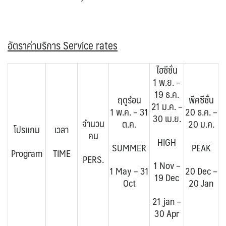
อัตราค่าบริการ Service rates
ไฮซีซั่น
1 พ.ย. –
19 ธ.ค.
ฤดูร้อน
พีคซีซั่น
21 ม.ค. –
1 พ.ค. – 31
20 ธ.ค. –
30 เม.ย.
จำนวน
ต.ค.
20 ม.ค.
โปรแกม
เวลา
คน
HIGH
SUMMER
PEAK
Program
TIME
PERS.
1 Nov –
1 May – 31
20 Dec –
19 Dec
Oct
20 Jan
21 jan –
30 Apr