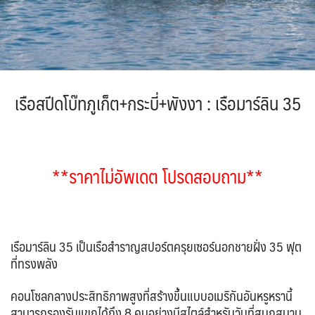
IRQ อิรัก
ISR อิสราเอล
0
0
1
11
JPN ญี่ปุ่น
JOR จอร์แดน
BLR เบลารุส
BEL เบลเยี่ยม
ไมโครนีเซีย - Micronesia
แอลจีเรีย - Algeria
71
4
0
0
1
0
KAZ คาซัคสถาน
KGZ คีร์กีซสถาน
ออสเตรเลีย - Australia
ทัวร์ อันซีน ประเทศแปลก
CYP ไซปรัส
HRV โครเอเชีย
19
4
18
32
0
3
CZE เช็ก
KORS เกาหลีใต้
LAO ลาว
ลิเบีย - Libya
บราซิล - Brazil
0
2
0
1
0
DNK เดนมาร์ก
FIN ฟินแลนด์
เอธิโอเปีย - Ethiopia
อียิปต์ - Egypt
2
3
LBN เลบานอน
MYS มาเลเซีย
0
10
เรือสปีดโบ๊ทภูเก็ต+กระบี่+พังงา
: เรือมาร์ลิน 35
0
0
FRO หมู่เกาะแฟโร
FRA ฝรั่งเศส
2
1
MDV มัลดีฟส์
MNG มองโกเลีย
0
2
GEO จอร์เจีย
DEU เยอรมนี
10
3
MMR เมียนมาร์
NPL เนปาล
5
0
GRL กรีนแลนด์
GRC กรีซ
3
1
OMN โอมาน
PAK ปากีสถาน
0
8
**ราคาไม่อัพเดต โปรดสอบถาม**
ISL ไอซ์แลนด์
4
SAU ซาอุดิอาระเบีย
PHL ฟิลิปปินส์
1
1
MDA มอลโดวา
ITA อิตาลี
SGP สิงคโปร์
0
9
4
MLT มอลต้า
1
SYR ซีเรีย
TWN ไต้หวัน
0
9
NLD เนเธอร์แลนด์
NOR นอร์เวย์
0
3
เรือมาร์ลิน 35 เป็นเรือสำราญสปอร์ตครุยเซอร์นอกชายฝั่ง 35 ฟุต
TJK ทาจิกิสถาน
TKM เติร์กเมนิสถาน
1
1
ที่ทรงพลัง
POL โปแลนด์
PRT โปรตุเกส
3
3
ARE ดูไบ, UAE
UZB อุซเบกิสถาน
0
4
สแกนดิเนเวีย
RUS รัสเซีย
7
3
คอนโซลกลางประสิทธิภาพสูงที่สร้างขึ้นแบบอเมริกันอันหรูหรานี้
YEM เยเมน
ตะวันออกกลาง
0
0
ESP สเปน
4
สามารถรองรับแขกได้ถึง 8 คนอย่างมีสไตล์สำหรับวันที่สนุกสนาน