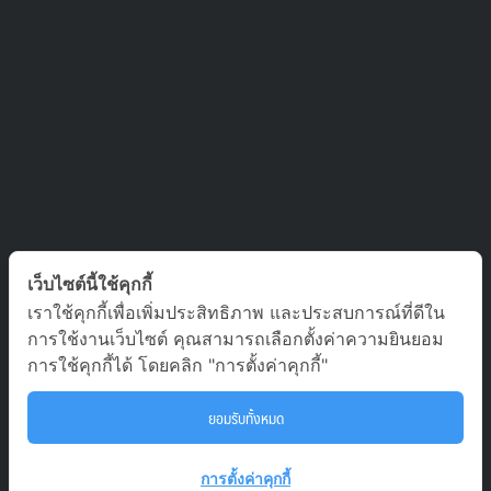
ติดต่อเรา
เว็บไซต์นี้ใช้คุกกี้
เราใช้คุกกี้เพื่อเพิ่มประสิทธิภาพ และประสบการณ์ที่ดีใน
บริษัท ออล อเบ้าท์ เจอร์นีย์ จำกัด เลขที่ 5/1800 หมู่บ้านประชาชื่น
การใช้งานเว็บไซต์ คุณสามารถเลือกตั้งค่าความยินยอม
ซอย สามัคคี 63 ตำบล บางตลาด อำเภอ ปากเกร็ด นนทบุรี 11120
การใช้คุกกี้ได้ โดยคลิก "การตั้งค่าคุกกี้"
02-980-0203, 081-929-9293
ยอมรับทั้งหมด
To
tour.aaj@gmail.com
การตั้งค่าคุกกี้