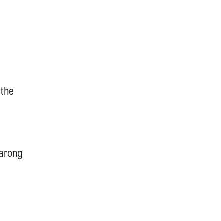
 the
Karong