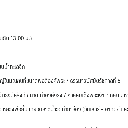
ม่เกิน 13.00 น.)
ยบน้ำทะเลจืด
ญ่ในมณฑปที่ขนาดพอดีองค์พระ / ธรรมาสน์สมัยรัชกาลที่ 5
ุรี ทรงบัลลังก์ ขนาดเท่าองค์จริง / ศาลสมเด็จพระเจ้าตากสิน ม
ลวงพ่อยิ้ม เที่ยวตลาดน้ำวัดท่าการ้อง (วันเสาร์ – อาทิตย์ และ