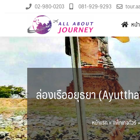
02-980-0203
081-929-9293
tour.a
หน้
ล่องเรืออยุธยา (Ayutthay
หน้าแรก
»
แพ็กเกจทัวร์