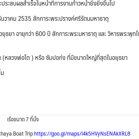
ะประสบผลสำเร็จในหน้าที่การงานก้าวหน้ายิ่งยิ่งขึ้นไป
3 ธันวาคม 2535 สักการะพระปรางค์ศรีรัตนมหาธาตุ
ยุธยา อายุกว่า 600 ปี สักการะพระมหาธาตุ และ วิหารพระพุทไ
(หลวงพ่อโต ) หรือ ซัมปอก่ง ที่มีขนาดใหญ่ที่สุดในอยุธยา
้ม
เรือขนาด 7 ที่นั่ง
tthaya Boat Trip
https://goo.gl/maps/i4k5HVyNsENAkXRL8