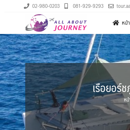
02-980-0203
081-929-9293
tour.a
หน้
เรือยอร์ชภ
หน้