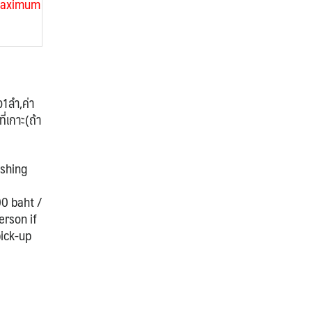
maximum
อ1ลำ,ค่า
ี่เกาะ(ถ้า
ishing
00 baht /
erson if
pick-up