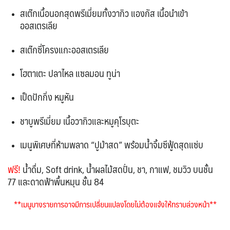
สเต๊กเนื้อนอกสุดพรีเมี่ยมทั้งวากิว แองกัส เนื้อนำเข้า
ออสเตรเลีย
สเต๊กซี่โครงแกะออสเตรเลีย
โฮตาเตะ ปลาไหล แซลมอน ทูน่า
เป็ดปักกิ่ง หมูหัน
ชาบูพรีเมี่ยม เนื้อวากิวและหมูคุโรบุตะ
เมนูพิเศษที่ห้ามพลาด “ปูม้าสด” พร้อมน้ำจิ้มซีฟู้ดสุดแซ่บ
ฟรี!
น้ำดื่ม, Soft drink, น้ำผลไม้สดปั่น, ชา, กาแฟ,
ชมวิว บนชั้น
77 และดาดฟ้าพื้นหมุน ชั้น 84
**เมนูบางรายการอาจมีการเปลี่ยนแปลงโดยไม่ต้องแจ้งให้ทราบล่วงหน้า**