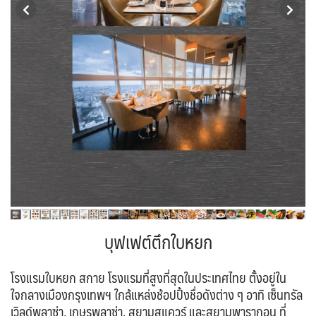
VNM เวียดนาม
35
UK อังกฤษ+สหราชอาณาจักร
TUR ตุรเคีย
จอร์แดน - อียิปต์
12
4
9
UKR ยูเครน
เบลเยี่ยม เนเธอร์แลนด์ ลักเซม
0
เบิร์ก (BENELUX)
1
บัลแกเรีย โรมาเนีย
จอร์เจีย อาร์เมเนีย
2
1
อิตาลี สวิส ฝรั่งเศส
สเปน โปรตุเกส
4
3
บุฟเฟต์ตึกใบหยก
โรงแรมใบหยก สกาย โรงแรมที่สูงที่สุดในประเทศไทย ตั้งอยู่ใน
ใจกลางเมืองกรุงเทพฯ ใกล้แหล่งช้อปปิ้งชื่อดังต่าง ๆ อาทิ เซ็นทรัล
เวิลด์พลาซ่า, เกษรพลาซ่า, สยามสแควร์ และสยามพารากอน ที่