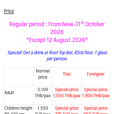
Price
st
Regular period : From Now-31
October
2026
*Except 12 August.2026*
Special! Get a drink at Roof Top Bar, 83rd floor, 1 glass
per person.
Normal
Thai
Foreigner
price
3,100
Special price
Special price
Adult
THB/pax
1,550 THB/pax
1,900 THB/pax
Children height
1,550
Special price
Special price
80-120 cm.
THB/pax
775 THB/pax
950 THB/pax