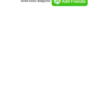
จองผ่านไลน์ @aajtour