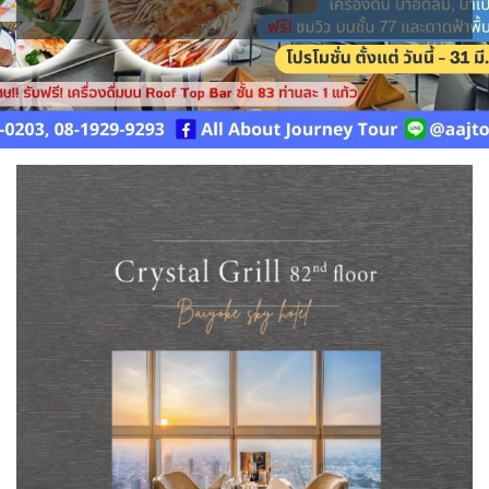
IRQ อิรัก
ISR อิสราเอล
BLR เบลารุส
BIH บอสเนีย & เฮอร์เซโกวีนา
0
0
0
แอลจีเรีย - Algeria
เคนย่า - Kenya
0
2
JPN ญี่ปุ่น
JOR จอร์แดน
77
4
1
ออสเตรเลีย - Australia
18
BEL เบลเยี่ยม
HRV โครเอเชีย
KAZ คาซัคสถาน
KORS เกาหลีใต้
0
3
19
2
ลิเบีย - Libya
ทัวร์ อันซีน ประเทศแปลก
1
30
CYP ไซปรัส
CZE เช็ก
KGZ คีร์กีซสถาน
LAO ลาว
0
0
บราซิล - Brazil
4
0
0
DNK เดนมาร์ก
FIN ฟินแลนด์
2
3
LBN เลบานอน
MYS มาเลเซีย
เอธิโอเปีย - Ethiopia
อียิปต์ - Egypt
0
0
0
11
FRO หมู่เกาะแฟโร
FRA ฝรั่งเศส
2
1
MDV มัลดีฟส์
MNG มองโกเลีย
0
2
GEO จอร์เจีย
DEU เยอรมนี
10
3
MMR เมียนมาร์
NPL เนปาล
5
0
GRL กรีนแลนด์
GRC กรีซ
3
1
OMN โอมาน
PAK ปากีสถาน
0
8
ISL ไอซ์แลนด์
ITA อิตาลี
SAU ซาอุดิอาระเบีย
PHL ฟิลิปปินส์
4
9
1
1
SGP สิงคโปร์
MLT มอลต้า
MDA มอลโดวา
4
1
0
NLD เนเธอร์แลนด์
NOR นอร์เวย์
SYR ซีเรีย
TWN ไต้หวัน
0
3
0
10
POL โปแลนด์
PRT โปรตุเกส
TJK ทาจิกิสถาน
TKM เติร์กเมนิสถาน
3
3
1
1
สแกนดิเนเวีย
RUS รัสเซีย
ARE ดูไบ, UAE
UZB อุซเบกิสถาน
7
3
0
4
ESP สเปน
4
YEM เยเมน
ตะวันออกกลาง
0
0
SVN สโลวิเนีย
CHE สวิตเซอร์แลนด์
2
8