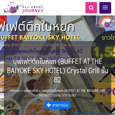
บุฟเฟต์ตึกใบหยก (BUFFET AT THE
เอเชียกลาง
ทัวร์ ล่องเรือสำราญยุโรป
LKA ศรีลังกา
Balkan บอลข่าน
ทัวร์ ล่องเรือสำราญอลาสก้า
เกาะโบราโบร่า - Bora Bora
แอลเบเนีย - Albania
นิวซีแลนด์ - New Zealand
อเมริกากลาง
อเมริกาใต้
6
5
0
1
0
1
8
AFG อัฟกานิสถาน
สวิตเซอร์แลนด์ เยอรมนี
ARG อาร์เจนตินา
BAIYOKE SKY HOTEL) Crystal Grill ชั้น
0
0
1
11
3
ล่องเรือดินเนอร์ วันวาเลนไทน์
ล่องเรือโปรแกรมอยุธยา
ล่องเรือ รอบ Sunset
ล่องเรือเหมาลำ / เหมาชั้น /
เรือยอร์ช / Speed Boat ฯลฯ
ล่องเรือดินเนอร์วันลอยกระทง
บุฟเฟต์ใบหยก
พิเศษ! ล่องเรือเทศกาลชมพลุ
บุฟเฟต์โรงแรม/ร้านอาหาร
ห้องพักราคาพิเศษ
LKA ศรีลังกา + BGD บังคลา
ไมโครนีเซีย - Micronesia
BTN ภูฏาน
14
9
7
3
2
แต่งชุดไทยถ่ายรูปวัดอรุณฯ
ทัวร์ ล่องเรือสำราญอเมริกา
ทัวร์ ล่องเรือสำราญเอเชีย
1
2
ฝรั่งเศส
CUB คิวบา
0
CAN แคนาดา
82
1
0
3
เรือยอร์ช / Speed Boat ส่วนตัวทั่ว
แบบ Join ทั่วประเทศ
พัทยา
ไทยบัสฟู้ดทัวร์
เทศ
นามิเบีย - Namibia
ตูนีเซีย - Tunisia
22
72
21
1
1
ทัวร์ ล่องเรือสำราญประเท
BRN บรูไน
0
1
1
MNE มอนเตเนโกร
ล่าแสงเหนือ-ใต้
1
CHL ชิลี
0
1
11
3
ประเทศ
ล่องเรือดินเนอร์วันปีใหม่
เรือรอบกลางวัน กทม.
โปรแกรมทัวร์ทั่วไทย
ตั๋วเรือ Hop-on Hop-off
ตั๋วสวนสนุก
1
ข่าวที่น่าสนใจ
255
22
0
2
0
0
ศอื่นๆ
ขั้วโลกใต้
3
KHM กัมพูชา
จีน
ขั้วโลกเหนือ
2
หน้าแรก
»
แพ็กเกจทัวร์
»
บุฟเฟต์ตึกใบหยก (BUFFET AT THE BAIYOKE SKY
ยุโรปตะวันออก
ECU เอกวาดอร์
PER เปรู
Baltic บอลติก
0
283
1
12
ล่องเรือดินเนอร์แม่น้ำ
0
2
4
HOTEL) Crystal Grill ชั้น 82
แอฟริกาใต้ - South Africa
HKG ฮ่องกง - มาเก๊า
IND อินเดีย
เจ้าพระยา
USA สหรัฐอเมริกา
บราซิล เปรู
ความรู้ทั่วไป
ยุโรปราคาถูก
10
21
34
6
3
1
สายการบิน:
3
IDN อินโดนีเซีย
IRN อิหร่าน
เม็กซิโก คิวบา
อเมริกา แคนาดา
ออสเตรีย - Austria
AZE อาเซอร์ไบจาน
3
0
1
1
3
2
โมร็อคโค - Morocco
แทนซาเนีย - Tanzania
6
2
สถานที่ท่องเที่ยว