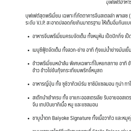
บุฟเฟต์อาหา
บุฟเฟต์สุดพรีเมี่ยม เฉพาะที่ภัตตาคารจีนสเตลล่า พาเลซ 
ระดับ V.I.P. สะอาดปลอดภัยเกินมาตรฐาน ให้เต็มอิ่มกัน
อาหารจีนพรีเมี่ยมครบจัดเต็ม ทั้งหมูหัน เป็ดปักกิ่ง เ
เมนูซีฟู้ดจัดเต็ม ทั้งลวก-ย่าง อาทิ กุ้งแม่น้ำย่างมันเ
ข้าวพรีเมี่ยมหน้าล้น พิเศษเฉพาะที่ใบหยกสกาย อาทิ ข้
ข้าว ข้าวไข่ข้นกุ้งกระเทียมพริกขี้หนูสด
อาหารญี่ปุ่น ทั้ง ซูชิวากิวเบิร์น ซาชิมิแซลมอน ทูน่า 
สเต๊กนำเข้าครบ ทั้ง ขาแกะออสเตรเลีย ริบอายออสเตรเล
จีน เทปปันยากิเนื้อ หมู และแซลมอน
ชาบูน้ำตก Baiyoke Signature ทั้งเนื้อวากิว และหมูคุ