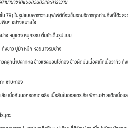
รค่ำนานาชาติแบบส่วนตัวและคาราวาน
(ชั้น 79) ในรูปแบบคาราวานบุฟเฟต์ที่จะเข็นรถบริการทุกท่านถึงที่โต๊ะ 
แบบฟินๆ อย่างสบายใจ
ป็ดย่าง หมูแดง หมูกรอบ ติ่มซำเต็มรูปแบบ
ยิ้ม กุ้งขาว ปูม้า หมึก หอยนางรมย่าง
าวคลุกน้ำปลาทะเล ข้าวแซลมอนไข่ดอง ข้าวผัดมันเนื้อสเต๊กเนื้อวากิว กุ้ง
ทาโกะ ซาบะดอง
ีย เนื้อสันนอกออสเตรเลีย เนื้อสันในออสเตรเลีย พิคานย่า สเต๊กเนื้อแล
โรบุตะ