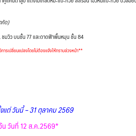
าคูแคนตาลูป แตงโมเกล็ดหิมะแปะก๊วย สี่สีร้อน โอวหนี่แปะก๊วย บัวลอยน
ำกัด)
่ม, ชมวิว บนชั้น 77 และดาดฟ้าพื้นหมุน ชั้น 84
การเปลี่ยนแปลงโดยไม่ต้องแจ้งให้ทราบล่วงหน้า**
ั้งแต่ วันนี้ – 31 ตุลาคม 2569
้น วันที่ 12 ส.ค.2569*