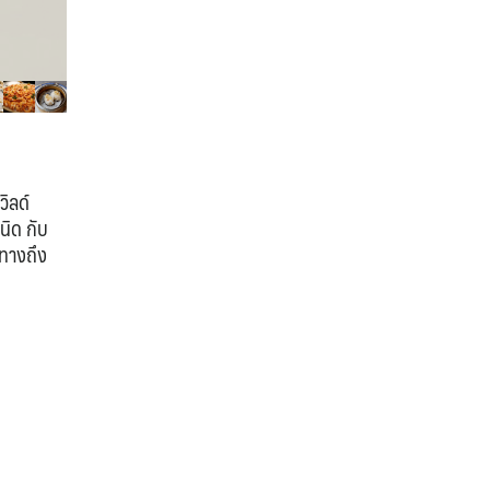
วิลด์
นิด กับ
นทางถึง