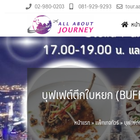
02-980-0203
081-929-9293
tour.a
หน้
บุฟเฟต์ตึกใบหยก (BUF
หน้าแรก
»
แพ็กเกจทัวร์
»
บุฟเฟต์