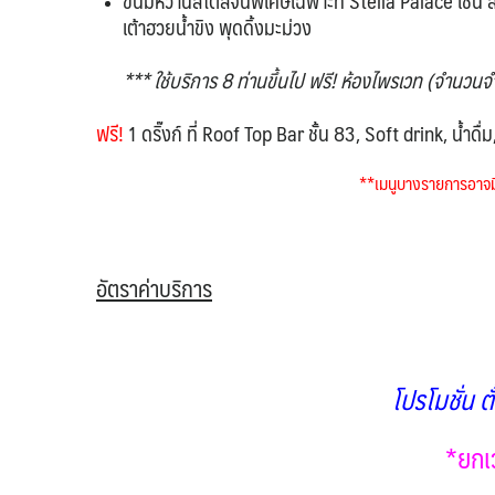
ขนมหวานสไตล์จีนพิเศษเฉพาะที่ Stella Palace เช่น ส
เต้าฮวยน้ำขิง พุดดิ้งมะม่วง
*** ใช้บริการ 8 ท่านขึ้นไป ฟรี! ห้องไพรเวท (จำนวนจ
ฟรี!
1 ดริ๊งก์ ที่ Roof Top Bar ชั้น 83, Soft drink, น้ำดื
**เมนูบางรายการอาจมี
อัตราค่าบริการ
โปรโมชั่น ต
*ยกเว