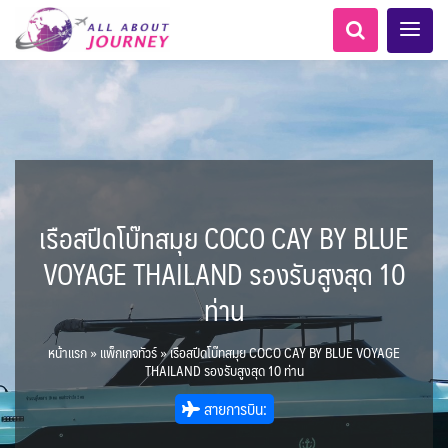
เรือสปีดโบ๊ทสมุย COCO CAY BY BLUE
เอเชียกลาง
ทัวร์ ล่องเรือสำราญอลาสก้า
LKA ศรีลังกา
Balkan บอลข่าน
ทัวร์ ล่องเรือสำราญยุโรป
ไมโครนีเซีย - Micronesia
แอลเบเนีย - Albania
แทนซาเนีย - Tanzania
อเมริกากลาง
อเมริกาใต้
6
0
1
5
1
0
2
1
8
AFG อัฟกานิสถาน
เคนย่า - Kenya
ทัวร์ ล่องเรือสำราญอเมริกา
สวิตเซอร์แลนด์ เยอรมนี
ARG อาร์เจนตินา
VOYAGE THAILAND รองรับสูงสุด 10
0
2
1
3
เรือรอบกลางวัน กทม.
ล่องเรือโปรแกรมอยุธยา
ล่องเรือ รอบ Sunset
ล่องเรือเหมาลำ / เหมาชั้น /
เรือยอร์ช / Speed Boat ฯลฯ
ตั๋วเรือ Hop-on Hop-off
โปรแกรมทัวร์ทั่วไทย
ล่องเรือดินเนอร์ วันวาเลนไทน์
ตั๋วสวนสนุก
ห้องพักราคาพิเศษ
LKA ศรีลังกา + BGD บังคลา
BTN ภูฏาน
0
14
2
9
0
0
3
แต่งชุดไทยถ่ายรูปวัดอรุณฯ
โมร็อคโค - Morocco
นิวซีแลนด์ - New Zealand
2
1
ฝรั่งเศส
CUB คิวบา
CAN แคนาดา
6
ท่าน
1
0
3
เรือยอร์ช / Speed Boat ส่วนตัวทั่ว
แบบ Join ทั่วประเทศ
บุฟเฟต์ใบหยก
บุฟเฟต์โรงแรม/ร้านอาหาร
เทศ
72
22
7
ทัวร์ ล่องเรือสำราญเอเชีย
ทัวร์ ล่องเรือสำราญประเท
2
BRN บรูไน
0
0
MNE มอนเตเนโกร
ล่าแสงเหนือ-ใต้
0
CHL ชิลี
ECU เอกวาดอร์
1
11
11
ประเทศ
ล่องเรือดินเนอร์วันลอยกระทง
ล่องเรือดินเนอร์วันปีใหม่
ไทยบัสฟู้ดทัวร์
1
3
0
ข่าวที่น่าสนใจ
255
1
22
ศอื่นๆ
3
นามิเบีย - Namibia
KHM กัมพูชา
จีน
หน้าแรก
»
แพ็กเกจทัวร์
»
เรือสปีดโบ๊ทสมุย COCO CAY BY BLUE VOYAGE
ยุโรปตะวันออก
พิเศษ! ล่องเรือเทศกาลชมพลุ
ขั้วโลกเหนือ
Baltic บอลติก
1
0
285
12
ล่องเรือดินเนอร์แม่น้ำ
USA สหรัฐอเมริกา
PER เปรู
1
4
21
6
2
THAILAND รองรับสูงสุด 10 ท่าน
พัทยา
HKG ฮ่องกง - มาเก๊า
IND อินเดีย
เจ้าพระยา
บราซิล เปรู
ความรู้ทั่วไป
1
ยุโรปราคาถูก
10
21
เกาะโบราโบร่า - Bora Bora
ตูนีเซีย - Tunisia
34
3
1
1
สายการบิน:
IRQ อิรัก
IDN อินโดนีเซีย
เม็กซิโก คิวบา
อเมริกา แคนาดา
ออสเตรีย - Austria
AZE อาเซอร์ไบจาน
0
3
1
1
0
3
2
สถานที่ท่องเที่ยว
IRN อิหร่าน
0