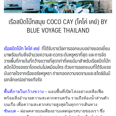
UKR ยูเครน
TUR ตุรเคีย
YEM เยเมน
จอร์แดน - อียิปต์
0
12
0
4
UK อังกฤษ+สหราชอาณาจักร
เรือสปีดโบ๊ทสมุย COCO CAY (โคโค่ เคย์) BY
9
เบลเยี่ยม เนเธอร์แลนด์ ลักเซม
บัลแกเรีย โรมาเนีย
BLUE VOYAGE THAILAND
2
เบิร์ก (BENELUX)
จอร์เจีย อาร์เมเนีย
1
1
อิตาลี สวิส ฝรั่งเศส
สเปน โปรตุเกส
4
3
เรือสปีดโบ๊ท โคโค่ เคย์
ที่ได้รับรางวัลการออกแบบอย่างยอดเยี่ยม
มาพร้อมกับสิ่งอำนวยความสะดวกระดับหรูหราที่สุด และการจัด
วางพื้นที่ภายในที่กว้างขวางที่สุด!เท่าที่เคยมีมาสำหรับเรือสปีดโบ๊ท
สปีดโบ๊ตของเราโดดเด่นไม่เหมือนใคร ด้วยการออกแบบที่ได้รับแรง
บันดาลใจจากเรือยอร์ชหรูหรา ถ่ายทอดความงดงามและสไตล์อันมี
เอกลักษณ์อย่างแท้จริง
พื้นที่ภายในกว้างขวาง
– มอบพื้นที่เปิดโล่งอย่างเหลือเฟือ
พร้อมสิ่งอำนวยความสะดวกครบครัน รวมถึงห้องน้ำส่วนตัว
บนเรือ เพื่อความสะดวกสบายสูงสุดในทุกการเดินทาง
ซันเบด
– ผ่อนคลายบนเตียงอาบแดดนุ่มๆสบายของเรา ซึ่ง