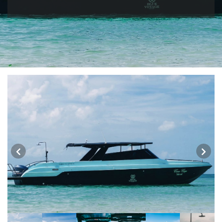
ขั้วโลกใต้
แอฟริกาใต้ - South Africa
BLR เบลารุส
BIH บอสเนีย & เฮอร์เซโกวีนา
2
0
ISR อิสราเอล
JPN ญี่ปุ่น
0
78
3
1
JOR จอร์แดน
KAZ คาซัคสถาน
แอลจีเรีย - Algeria
ออสเตรเลีย - Australia
BEL เบลเยี่ยม
HRV โครเอเชีย
4
19
0
18
0
3
KORS เกาหลีใต้
KGZ คีร์กีซสถาน
ลิเบีย - Libya
CYP ไซปรัส
DNK เดนมาร์ก
ทัวร์ อันซีน ประเทศแปลก
2
4
1
0
2
30
บราซิล - Brazil
CZE เช็ก
FIN ฟินแลนด์
LAO ลาว
LBN เลบานอน
0
0
3
0
0
อียิปต์ - Egypt
เอธิโอเปีย - Ethiopia
FRO หมู่เกาะแฟโร
FRA ฝรั่งเศส
11
0
MYS มาเลเซีย
MDV มัลดีฟส์
2
1
0
0
GEO จอร์เจีย
DEU เยอรมนี
MNG มองโกเลีย
MMR เมียนมาร์
10
3
2
5
GRL กรีนแลนด์
GRC กรีซ
OMN โอมาน
NPL เนปาล
3
1
0
0
PAK ปากีสถาน
ISL ไอซ์แลนด์
ITA อิตาลี
8
4
9
SAU ซาอุดิอาระเบีย
PHL ฟิลิปปินส์
MDA มอลโดวา
MLT มอลต้า
1
1
0
1
SGP สิงคโปร์
NLD เนเธอร์แลนด์
NOR นอร์เวย์
4
0
3
SYR ซีเรีย
TWN ไต้หวัน
POL โปแลนด์
PRT โปรตุเกส
0
10
3
3
TJK ทาจิกิสถาน
TKM เติร์กเมนิสถาน
สแกนดิเนเวีย
RUS รัสเซีย
1
1
7
3
ARE ดูไบ, UAE
UZB อุซเบกิสถาน
SVN สโลวิเนีย
0
4
2
ESP สเปน
CHE สวิตเซอร์แลนด์
VNM เวียดนาม
ตะวันออกกลาง
4
8
36
0