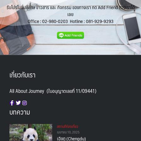
รับโปรโมชั่นพิเศษ ข่าวสาร และ กิจกรรม ของทางเรา กด Add Friend ทางเราได้
เลย
Office :
02-980-0203
Hotline :
081-929-9293
เกี่ยวกับเรา
All About Journey (ใบอนุญาตเลขที่ 11/09441)
บทความ
สถานทีท่องเที่ยว
เมษายน 10, 2025
เฉิงตู (Chengdu)