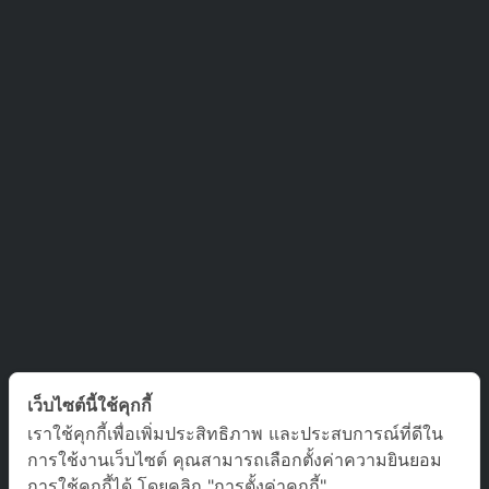
ติดต่อเรา
เว็บไซต์นี้ใช้คุกกี้
เราใช้คุกกี้เพื่อเพิ่มประสิทธิภาพ และประสบการณ์ที่ดีใน
บริษัท ออล อเบ้าท์ เจอร์นีย์ จำกัด เลขที่ 5/1800 หมู่บ้านประชาชื่น
การใช้งานเว็บไซต์ คุณสามารถเลือกตั้งค่าความยินยอม
ซอย สามัคคี 63 ตำบล บางตลาด อำเภอ ปากเกร็ด นนทบุรี 11120
การใช้คุกกี้ได้ โดยคลิก "การตั้งค่าคุกกี้"