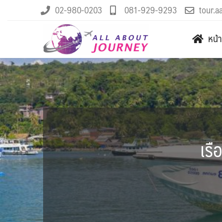
02-980-0203
081-929-9293
tour.a
หน้
เรื