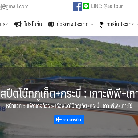
LINE: @aajtour
aj@gmail.com
าแรก
โปรโมชั่น
ทัวร์ต่างประเทศ
ทัวร์ในประเทศ
อสปีดโบ๊ทภูเก็ต+กระบี่ : เกาะพีพี+เกา
หน้าแรก
»
แพ็กเกจทัวร์
»
เรือสปีดโบ๊ทภูเก็ต+กระบี่ : เกาะพีพี+เกาะไข่
สายการบิน: