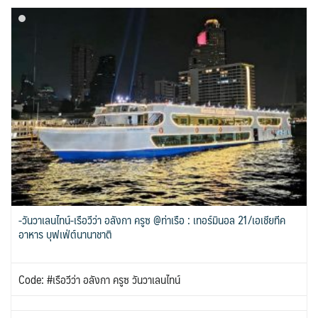
-วันวาเลนไทน์-เรือวีว่า อลังกา ครูซ @ท่าเรือ : เทอร์มินอล 21/เอเชียทีค
อาหาร บุฟเฟ่ต์นานาชาติ
Code: #เรือวีว่า อลังกา ครูซ วันวาเลนไทน์