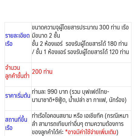
ตะวันออกกลาง
จอร์แดน - อียิปต์
UKR ยูเครน
TUR ตุรเคีย
0
4
0
13
UK อังกฤษ+สหราชอาณาจักร
ขนาดความจุผู้โดยสารประมาณ 300 ท่าน เรือ
9
เบลเยี่ยม เนเธอร์แลนด์ ลักเซม
บัลแกเรีย โรมาเนีย
รายละเอียด
มีขนาด 2 ชั้น
2
เรือ
ชั้น 2 ห้องแอร์ รองรับผู้โดยสารได้ 180 ท่าน
เบิร์ก (BENELUX)
จอร์เจีย อาร์เมเนีย
1
1
/ ชั้น 1 ห้องแอร์ รองรับผู้โดยสารได้ 120 ท่าน
อิตาลี สวิส ฝรั่งเศส
สเปน โปรตุเกส
3
2
จำนวน
200 ท่าน
ลูกค้าขั้นต่ำ
ท่านละ 990 บาท (รวม บุฟเฟต์ไทย-
ราคาเริ่มต้น
นานาชาติ+ซีฟู้ด, น้ำเปล่า ชา กาแฟ, นักร้อง)
ท่าเรือไอคอนสยาม หรือ เอเชียทีค (กรณีเหมา
สถานที่ขึ้น
ลำ สามารถเทียบท่าอื่นๆ ตามความต้องการ
เรือ
ของลูกค้าได้ค่ะ
*อาจมีค่าใช้จ่ายเพิ่มเติม
)