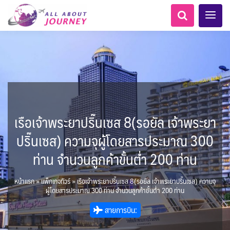
เรือเจ้าพระยาปริ๊นเซส 8(รอยัล เจ้าพระยา
เอเชียกลาง
ทัวร์ ล่องเรือสำราญยุโรป
LKA ศรีลังกา
Balkan บอลข่าน
ทัวร์ ล่องเรือสำราญอลาสก้า
ไมโครนีเซีย - Micronesia
แอลเบเนีย - Albania
แทนซาเนีย - Tanzania
อเมริกากลาง
อเมริกาใต้
6
5
0
1
1
0
2
1
8
AFG อัฟกานิสถาน
เคนย่า - Kenya
สวิตเซอร์แลนด์ เยอรมนี
ARG อาร์เจนตินา
ปริ๊นเซส) ความจุผู้โดยสารประมาณ 300
0
2
1
3
ล่องเรือดินเนอร์วันปีใหม่
ล่องเรือโปรแกรมอยุธยา
ล่องเรือ รอบ Sunset
ล่องเรือเหมาลำ / เหมาชั้น /
เรือยอร์ช / Speed Boat ฯลฯ
ไทยบัสฟู้ดทัวร์
โปรแกรมทัวร์ทั่วไทย
เรือรอบกลางวัน กทม.
ตั๋วเรือ Hop-on Hop-off
ห้องพักราคาพิเศษ
LKA ศรีลังกา + BGD บังคลา
BTN ภูฏาน
1
0
14
9
22
2
0
3
แต่งชุดไทยถ่ายรูปวัดอรุณฯ
ทัวร์ ล่องเรือสำราญอเมริกา
ทัวร์ ล่องเรือสำราญเอเชีย
โมร็อคโค - Morocco
นิวซีแลนด์ - New Zealand
2
ฝรั่งเศส
CUB คิวบา
0
CAN แคนาดา
6
ท่าน จำนวนลูกค้าขั้นต่ำ 200 ท่าน
1
0
3
เรือยอร์ช / Speed Boat ส่วนตัวทั่ว
แบบ Join ทั่วประเทศ
ล่องเรือดินเนอร์ วันวาเลนไทน์
ล่องเรือดินเนอร์วันลอยกระทง
ตั๋วสวนสนุก
เทศ
72
0
ทัวร์ ล่องเรือสำราญประเท
BRN บรูไน
0
MNE มอนเตเนโกร
ล่าแสงเหนือ-ใต้
1
0
CHL ชิลี
ECU เอกวาดอร์
1
11
11
ประเทศ
บุฟเฟต์ใบหยก
บุฟเฟต์โรงแรม/ร้านอาหาร
1
3
0
ข่าวที่น่าสนใจ
22
255
21
7
2
ศอื่นๆ
นามิเบีย - Namibia
4
KHM กัมพูชา
จีน
หน้าแรก
»
แพ็กเกจทัวร์
»
เรือเจ้าพระยาปริ๊นเซส 8(รอยัล เจ้าพระยาปริ๊นเซส) ความจุ
ยุโรปตะวันออก
พิเศษ! ล่องเรือเทศกาลชมพลุ
ขั้วโลกเหนือ
Baltic บอลติก
1
0
283
12
ล่องเรือดินเนอร์แม่น้ำ
USA สหรัฐอเมริกา
PER เปรู
2
4
6
2
ผู้โดยสารประมาณ 300 ท่าน จำนวนลูกค้าขั้นต่ำ 200 ท่าน
พัทยา
HKG ฮ่องกง - มาเก๊า
IND อินเดีย
เจ้าพระยา
บราซิล เปรู
ความรู้ทั่วไป
1
ยุโรปราคาถูก
10
21
เกาะโบราโบร่า - Bora Bora
ตูนีเซีย - Tunisia
34
3
1
1
สายการบิน:
IRQ อิรัก
IDN อินโดนีเซีย
เม็กซิโก คิวบา
อเมริกา แคนาดา
ออสเตรีย - Austria
AZE อาเซอร์ไบจาน
0
3
1
1
0
3
2
สถานที่ท่องเที่ยว
IRN อิหร่าน
0