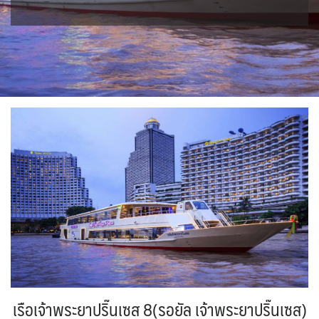
ขั้วโลกใต้
แอฟริกาใต้ - South Africa
BLR เบลารุส
BIH บอสเนีย & เฮอร์เซโกวีนา
2
0
ISR อิสราเอล
JPN ญี่ปุ่น
0
70
3
1
JOR จอร์แดน
KAZ คาซัคสถาน
แอลจีเรีย - Algeria
ออสเตรเลีย - Australia
BEL เบลเยี่ยม
HRV โครเอเชีย
4
19
0
18
0
3
KORS เกาหลีใต้
KGZ คีร์กีซสถาน
ลิเบีย - Libya
CYP ไซปรัส
DNK เดนมาร์ก
ทัวร์ อันซีน ประเทศแปลก
2
4
1
0
2
31
บราซิล - Brazil
CZE เช็ก
FIN ฟินแลนด์
LAO ลาว
LBN เลบานอน
0
0
3
0
0
เอธิโอเปีย - Ethiopia
อียิปต์ - Egypt
FRO หมู่เกาะแฟโร
FRA ฝรั่งเศส
0
11
MYS มาเลเซีย
MDV มัลดีฟส์
2
1
0
0
GEO จอร์เจีย
DEU เยอรมนี
MNG มองโกเลีย
MMR เมียนมาร์
10
3
2
5
GRL กรีนแลนด์
GRC กรีซ
OMN โอมาน
NPL เนปาล
3
1
0
0
PAK ปากีสถาน
ISL ไอซ์แลนด์
ITA อิตาลี
8
4
9
SAU ซาอุดิอาระเบีย
PHL ฟิลิปปินส์
MLT มอลต้า
MDA มอลโดวา
1
1
1
0
SGP สิงคโปร์
NLD เนเธอร์แลนด์
NOR นอร์เวย์
4
0
3
SYR ซีเรีย
TWN ไต้หวัน
POL โปแลนด์
PRT โปรตุเกส
0
10
3
3
TJK ทาจิกิสถาน
TKM เติร์กเมนิสถาน
สแกนดิเนเวีย
RUS รัสเซีย
1
1
7
3
ARE ดูไบ, UAE
UZB อุซเบกิสถาน
ESP สเปน
0
4
4
เรือเจ้าพระยาปริ๊นเซส 8(รอยัล เจ้าพระยาปริ๊นเซส)
YEM เยเมน
VNM เวียดนาม
SVN สโลวิเนีย
CHE สวิตเซอร์แลนด์
0
35
2
8