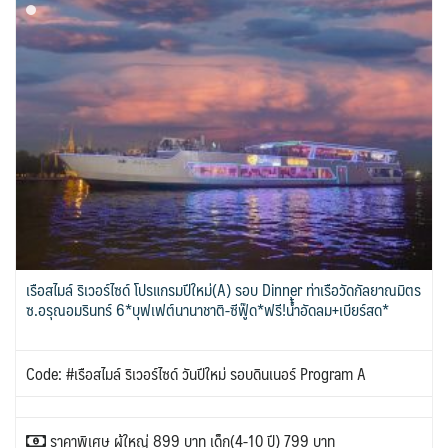
เรือสไมล์ ริเวอร์ไซด์ โปรแกรมปีใหม่(A) รอบ Dinner ท่าเรือวัดกัลยาณมิตร
ซ.อรุณอมรินทร์ 6*บุฟเฟต์นานาชาติ-ซีฟู๊ด*ฟรี!น้้ำอัดลม+เบียร์สด*
Code: #เรือสไมล์ ริเวอร์ไซด์ วันปีใหม่ รอบดินเนอร์ Program A
ราคาพิเศษ ผู้ใหญ่ 899 บาท เด็ก(4-10 ปี) 799 บาท