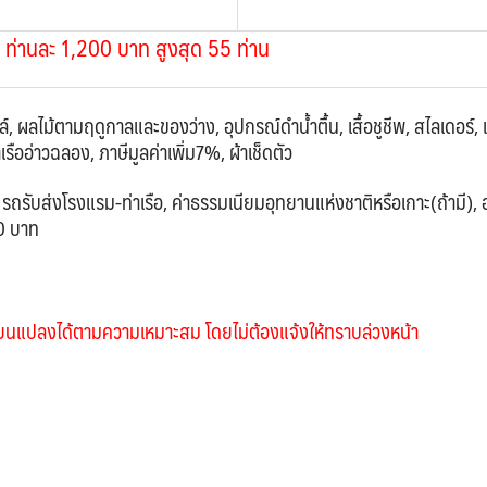
ป ท่านละ 1,200 บาท สูงสุด 55 ท่าน
ฮอล์, ผลไม้ตามฤดูกาลและของว่าง,
อุปกรณ์ดำน้ำตื้น,
เสื้อชูชีพ, สไลเดอร์, 
าเรืออ่าวฉลอง,
ภาษีมูลค่าเพิ่ม7%, ผ้าเช็ดตัว
, รถรับส่งโรงแรม-ท่าเรือ, ค่าธรรมเนียมอุทยานแห่งชาติหรือเกาะ(ถ้ามี),
00 บาท
่ยนแปลงได้ตามความเหมาะสม โดยไม่ต้องแจ้งให้ทราบล่วงหน้า