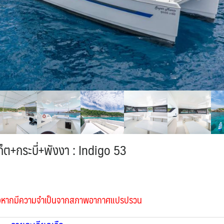
เก็ต+กระบี่+พังงา : Indigo 53
นทางหากมีความจำเป็นจากสภาพอากาศแปรปรวน