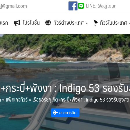
LINE: @aajtour
aj@gmail.com
าแรก
โปรโมชั่น
ทัวร์ต่างประเทศ
ทัวร์ในประเทศ
็ต+กระบี่+พังงา : Indigo 53 รองรับ
ก
»
แพ็กเกจทัวร์
»
เรือยอร์ชภูเก็ต+กระบี่+พังงา : Indigo 53 รองรับสูงสุด
สายการบิน: