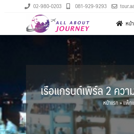
02-980-0203
081-929-9293
tour.a
หน้
เรือแกรนด์เพิร์ล 2 ควา
หน้าแรก
»
แพ็กเ