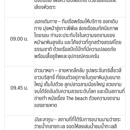
เสียงหัวเราะ
ออกเดินทาง
– ทีมเรือพร้อมให้บริการ ออกเดิน
ทาง มุ่งหน้าสู่เกาะพีพีเล ล่องเรือชมทัศนียภาพ
โดยรอบ ท่านจะประทับใจในความงดงามของ
09.00 น.
หน้าผาหินสูงชัน และโค้งอ่าวที่ถูกสร้างสรรค์โดย
ธรรมชาติ ด้วยเรือสปีดโบ๊ทที่มีความปลอดภัย
พร้อมเสื้อชูชีพและอุปกรณ์ครบครัน
อ่าวมาหยา – ชายหาดลึกลับ รูปพระจันทร์เสี้ยวสี
ขาวบริสุทธิ์ ที่ซ่อนตัวอยู่ภายในภูเขาหินปูนขนาด
ใหญ่ เต็มไปด้วย ลูกปลาฉลามน้อยใหญ่ สวยงาม
09.45 น.
จนได้จัดอันดับความสวยระดับโลก และเป็นสถานที่
ถ่ายทำ หนังเรื่อง The beach ด้วยความงดงาม
ของชายหาด
ปิเละลากูน
– สถานที่ที่ได้รับการขนานนามว่าสระ
ว่ายน้ำกลางทะเล จอดให้ลงเล่นน้ำชมน้ำทะเลสี