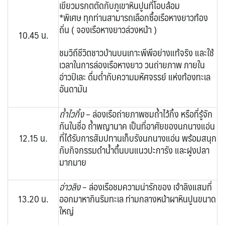
เขียวมรกตตัดกับภูเขาหินปูนที่โอบล้อม
*พิเศษ ทุกท่านสามารถเลือกซื้อเรือหางยาวท้อง
ถิ่น ( จองเรือหางยาวล่วงหน้า )
10.45 น.
ชมวิถีชีวิตชาวบ้านบนเกาะพีพีอย่างแท้จริง และใช้
เวลาในการล่องเรือหางยาว วนถ่ายภาพ ภายใน
อ่าวปิเละ ดื่มด่ำกับความมหัศจรรย์ แห่งท้องทะเล
อันดามัน
ถ้ำไวกิ้ง
– ล่องเรือถ่ายภาพชมถ้ำไว้กิ้ง หรือที่รู้จัก
กันในชื่อ ถ้ำพญานาค เป็นที่อาศัยของนกนางแอ่น
12.15 น.
ที่ได้รับการสัมปทานเก็บรังนกนางแอ่น พร้อมสนุก
กับกิจกรรมดำน้ำตื้นบนแนวปะการัง และฝูงปลา
มากมาย
อ่าวลิง
– ล่องเรือชมความน่ารักของ เจ้าลิงแสมที่
13.20 น.
ออกมาหากินริมทะเล ท่ามกลางหน้าผาหินปูนขนาด
ใหญ่