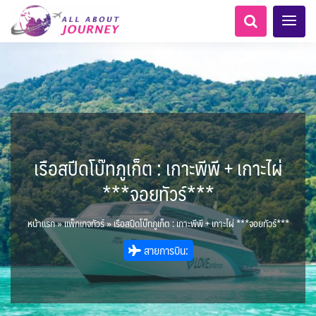
เรือสปีดโบ๊ทภูเก็ต : เกาะพีพี + เกาะไผ่
LKA ศรีลังกา
ทัวร์ ล่องเรือสำราญยุโรป
AFG อัฟกานิสถาน
Balkan บอลข่าน
ทัวร์ ล่องเรือสำราญอลาสก้า
แอลเบเนีย - Albania
โมร็อคโค - Morocco
อเมริกากลาง
นิวซีแลนด์ - New Zealand
อเมริกาใต้
0
5
1
0
0
6
1
8
LKA ศรีลังกา + BGD บังคลา
เอเชียกลาง
สวิตเซอร์แลนด์ เยอรมนี
ARG อาร์เจนตินา
***จอยทัวร์***
6
1
11
3
ล่องเรือดินเนอร์ วันวาเลนไทน์
ล่องเรือโปรแกรมอยุธยา
ล่องเรือ รอบ Sunset
ล่องเรือเหมาลำ / เหมาชั้น /
เรือยอร์ช / Speed Boat ฯลฯ
ตั๋วสวนสนุก
โปรแกรมทัวร์ทั่วไทย
ล่องเรือดินเนอร์วันลอยกระทง
ห้องพักราคาพิเศษ
บุฟเฟต์โรงแรม/ร้านอาหาร
เทศ
0
0
14
9
3
2
แต่งชุดไทยถ่ายรูปวัดอรุณฯ
BTN ภูฏาน
ทัวร์ ล่องเรือสำราญอเมริกา
ทัวร์ ล่องเรือสำราญเอเชีย
แทนซาเนีย - Tanzania
แอฟริกาใต้ - South Africa
0
ฝรั่งเศส
2
CUB คิวบา
0
CAN แคนาดา
2
1
0
3
เรือยอร์ช / Speed Boat ส่วนตัวทั่ว
แบบ Join ทั่วประเทศ
บุฟเฟต์ใบหยก
ไทยบัสฟู้ดทัวร์
22
72
18
ทัวร์ ล่องเรือสำราญประเท
หน้าแรก
»
แพ็กเกจทัวร์
»
เรือสปีดโบ๊ทภูเก็ต : เกาะพีพี + เกาะไผ่ ***จอยทัวร์***
7
1
BRN บรูไน
KHM กัมพูชา
MNE มอนเตเนโกร
ล่าแสงเหนือ-ใต้
1
0
0
CHL ชิลี
ECU เอกวาดอร์
1
11
3
ประเทศ
ล่องเรือดินเนอร์วันปีใหม่
เรือรอบกลางวัน กทม.
1
3
0
ข่าวที่น่าสนใจ
ตั๋วเรือ Hop-on Hop-off
255
19
2
ศอื่นๆ
0
นามิเบีย - Namibia
5
เคนย่า - Kenya
จีน
HKG ฮ่องกง - มาเก๊า
ยุโรปตะวันออก
สายการบิน:
พิเศษ! ล่องเรือเทศกาลชมพลุ
Baltic บอลติก
1
2
282
10
12
ล่องเรือดินเนอร์แม่น้ำ
USA สหรัฐอเมริกา
PER เปรู
4
6
2
พัทยา
ไมโครนีเซีย - Micronesia
IND อินเดีย
IDN อินโดนีเซีย
เจ้าพระยา
บราซิล เปรู
ขั้วโลกเหนือ
ความรู้ทั่วไป
1
ยุโรปราคาถูก
1
21
3
34
3
3
1
IRQ อิรัก
IRN อิหร่าน
เม็กซิโก คิวบา
อเมริกา แคนาดา
ออสเตรีย - Austria
AZE อาเซอร์ไบจาน
0
0
เกาะโบราโบร่า - Bora Bora
ตูนีเซีย - Tunisia
1
1
3
2
1
สถานที่ท่องเที่ยว