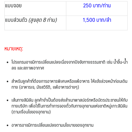
แบบจอย
250 บาท/ท่าน
แบบส่วนตัว
(สูงสุด 8 ท่าน)
1,500 บาท/ลำ
หมายเหตุ:
โปรแกรมอาจมีการเปลี่ยนแปลงเนื่องจากปัจจัยทางธรรมชาติ เช่น น้ำขึ้น-นํ้ำ
ลง และสภาพอากาศ
สําหรับลูกค้าที่ต้องการอาหารพิเศษหรือแพ้อาหาร ให้แจ้งล่วงหน้าก่อนเดิน
ทาง (อาหารเจ, มังสวิรัติ, แพ้อาหารต่างๆ)
เส้นทางสิมิลัน ลูกค้าจําเป็นต้องส่งสําเนาพาสปอร์ทหรือบัตรประชาชนให้กับ
ทางบริษัท เพื่อใช้ในการทําการจองตั๋วกับทางอุทยานแห่งชาติหมู่เกาะสิมิลัน
(ตามเงื่อนไขของอุทยาน)
อาหารอาจมีการเปลี่ยนแปลงตามนโยบายของอุทยาน