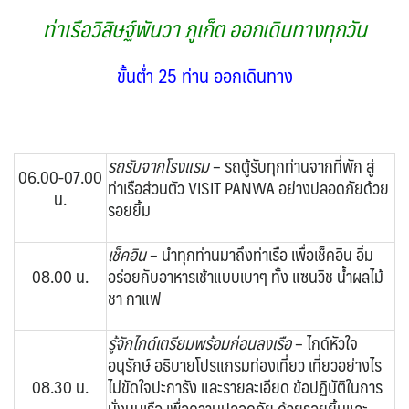
ESP สเปน
CHE สวิตเซอร์แลนด์
4
8
ท่าเรือวิสิษฐ์พันวา ภูเก็ต ออกเดินทางทุกวัน
จอร์แดน - อียิปต์
4
UKR ยูเครน
TUR ตุรเคีย
0
13
UK อังกฤษ+สหราชอาณาจักร
ขั้นต่ำ 25 ท่าน ออกเดินทาง
8
เบลเยี่ยม เนเธอร์แลนด์ ลักเซม
บัลแกเรีย โรมาเนีย
2
เบิร์ก (BENELUX)
จอร์เจีย อาร์เมเนีย
1
1
รถรับจากโรงแรม
– รถตู้รับทุกท่านจากที่พัก สู่
อิตาลี สวิส ฝรั่งเศส
สเปน โปรตุเกส
06.00-07.00
3
2
ท่าเรือส่วนตัว VISIT PANWA อย่างปลอดภัยด้วย
น.
รอยยิ้ม
เช็คอิน
– นำทุกท่านมาถึงท่าเรือ เพื่อเช็คอิน อิ่ม
08.00 น.
อร่อยกับอาหารเช้าแบบเบาๆ ทั้ง แซนวิช น้ำผลไม้
ชา กาแฟ
รู้จักไกด์เตรียมพร้อมก่อนลงเรือ
– ไกด์หัวใจ
อนุรักษ์ อธิบายโปรแกรมท่องเที่ยว เที่ยวอย่างไร
08.30 น.
ไม่ขัดใจปะการัง และรายละเอียด ข้อปฏิบัติในการ
นั่งบนเรือ เพื่อความปลอดภัย ด้วยรอยยิ้มและ