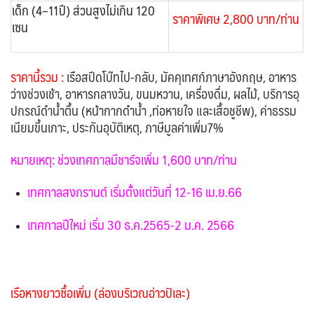
เด็ก (4–11ปี) ส่วนสูงไม่เกิน 120
ราคาพิเศษ 2,800 บาท/ท่าน
เซน
ราคานี้รวม
:
เรือสปีดโบ๊ทไป-กลับ, มัคคุเทศก์ภาษาอังกฤษ, อาหาร
ว่างช่วงเช้า, อาหารกลางวัน, ขนมหวาน, เครื่องดื่ม, ผลไม้, บริการอุ
ปกรณ์ดําน้ำตื้น (หน้ากากดําน้ำ ,ท่อหายใจ และเสื้อชูชีพ), ค่าธรรม
เนียมขี้นเกาะ, ประกันอุบัติเหตุ, ภาษีมูลค่าเพิ่ม7%
หมายเหตุ: ช่วงเทศกาลมีชาร์จเพิ่ม 1,600 บาท/ท่าน
เทศกาลสงกรานต์ เริ่มตั้งแต่วันที่ 12-16 เม.ย.66
เทศกาลปีใหม่ เริ่ม 30 ธ.ค.2565-2 ม.ค. 2566
เรือหางยาวซื้อเพิ่ม (ล่องบริเวณอ่าวปิเละ)