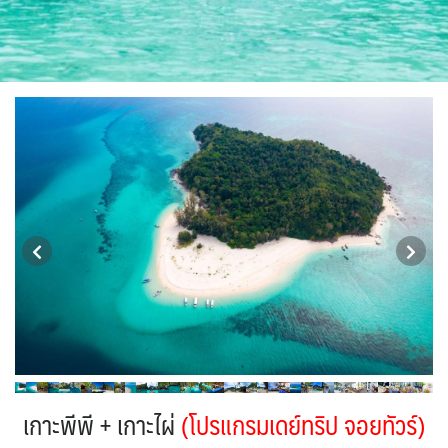
ISR อิสราเอล
JPN ญี่ปุ่น
BLR เบลารุส
BIH บอสเนีย & เฮอร์เซโกวีนา
0
71
0
0
ขั้วโลกใต้
แอลจีเรีย - Algeria
JOR จอร์แดน
KAZ คาซัคสถาน
2
0
1
4
19
ออสเตรเลีย - Australia
ทัวร์ อันซีน ประเทศแปลก
BEL เบลเยี่ยม
HRV โครเอเชีย
18
32
KORS เกาหลีใต้
KGZ คีร์กีซสถาน
0
3
2
4
ลิเบีย - Libya
บราซิล - Brazil
CYP ไซปรัส
DNK เดนมาร์ก
1
0
0
2
LAO ลาว
LBN เลบานอน
0
0
อียิปต์ - Egypt
เอธิโอเปีย - Ethiopia
CZE เช็ก
FIN ฟินแลนด์
10
0
0
3
MYS มาเลเซีย
MDV มัลดีฟส์
0
0
FRO หมู่เกาะแฟโร
FRA ฝรั่งเศส
2
1
MNG มองโกเลีย
MMR เมียนมาร์
2
5
GEO จอร์เจีย
DEU เยอรมนี
10
3
OMN โอมาน
NPL เนปาล
0
0
GRL กรีนแลนด์
3
PAK ปากีสถาน
8
GRC กรีซ
ISL ไอซ์แลนด์
1
4
SAU ซาอุดิอาระเบีย
PHL ฟิลิปปินส์
1
1
MDA มอลโดวา
ITA อิตาลี
0
SGP สิงคโปร์
9
4
MLT มอลต้า
1
SYR ซีเรีย
TWN ไต้หวัน
0
9
NLD เนเธอร์แลนด์
NOR นอร์เวย์
0
3
TJK ทาจิกิสถาน
TKM เติร์กเมนิสถาน
1
1
POL โปแลนด์
PRT โปรตุเกส
3
3
ARE ดูไบ, UAE
UZB อุซเบกิสถาน
0
4
สแกนดิเนเวีย
RUS รัสเซีย
7
3
YEM เยเมน
เกาะพีพี
+ เกาะไผ่
(โปรแกรมเดย์ทริป จอยทัวร์)
ตะวันออกกลาง
0
0
SVN สโลวิเนีย
2
VNM เวียดนาม
31