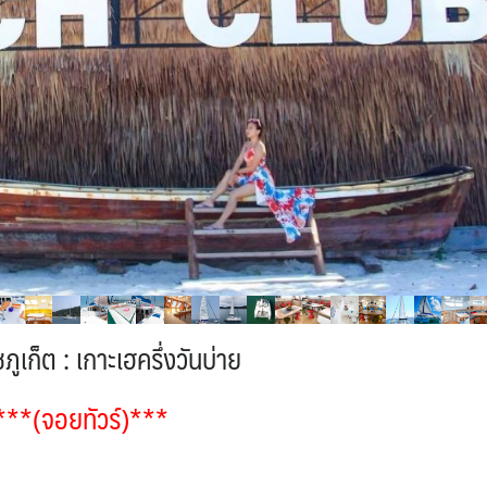
ภูเก็ต : เกาะเฮครึ่งวันบ่าย
***(จอยทัวร์)***