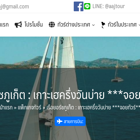
LINE: @aajtour
aj@gmail.com
าแรก
โปรโมชั่น
ทัวร์ต่างประเทศ
ทัวร์ในประเทศ
ชภูเก็ต : เกาะเฮครึ่งวันบ่าย ***จอ
น้าแรก
»
แพ็กเกจทัวร์
»
เรือยอร์ชภูเก็ต : เกาะเฮครึ่งวันบ่าย ***จอยทัวร์*
สายการบิน: