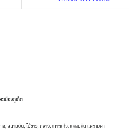
ละเมืองภูเก็ต
 ในยาง, สนามบิน, ไม้ขาว, ถลาง, เกาะแก้ว, แหลมหิน และกมลา