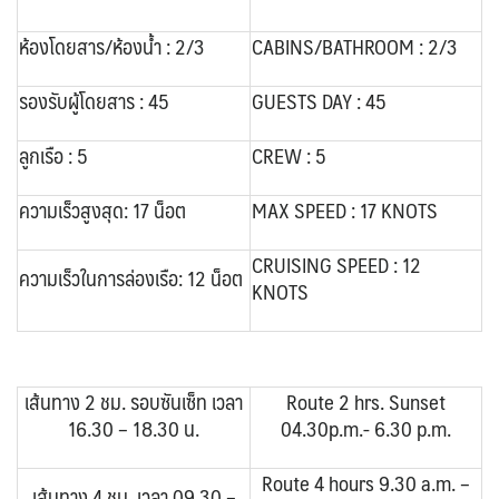
VNM เวียดนาม
29
SVN สโลวิเนีย
CHE สวิตเซอร์แลนด์
2
8
จอร์แดน - อียิปต์
4
ห้องโดยสาร/ห้องน้ำ : 2/3
CABINS/BATHROOM : 2/3
UKR ยูเครน
TUR ตุรเคีย
0
13
UK อังกฤษ+สหราชอาณาจักร
รองรับผู้โดยสาร : 45
GUESTS DAY : 45
8
เบลเยี่ยม เนเธอร์แลนด์ ลักเซม
บัลแกเรีย โรมาเนีย
2
ลูกเรือ : 5
CREW : 5
เบิร์ก (BENELUX)
จอร์เจีย อาร์เมเนีย
1
1
ความเร็วสูงสุด: 17 น็อต
MAX SPEED : 17 KNOTS
อิตาลี สวิส ฝรั่งเศส
สเปน โปรตุเกส
3
2
CRUISING SPEED : 12
ความเร็วในการล่องเรือ: 12 น็อต
KNOTS
เส้นทาง 2 ชม. รอบซันเซ็ท เวลา
Route 2 hrs. Sunset
16.30 – 18.30 น.
04.30p.m.- 6.30 p.m.
Route 4 hours 9.30 a.m. –
เส้นทาง 4 ชม. เวลา 09.30 –