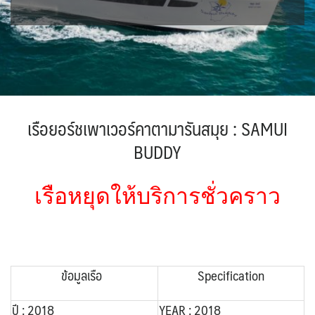
IRQ อิรัก
ISR อิสราเอล
BIH บอสเนีย & เฮอร์เซโกวีนา
BLR เบลารุส
0
0
0
แอลจีเรีย - Algeria
0
JPN ญี่ปุ่น
JOR จอร์แดน
BEL เบลเยี่ยม
71
4
1
0
ออสเตรเลีย - Australia
ทัวร์ อันซีน ประเทศแปลก
18
32
KAZ คาซัคสถาน
KORS เกาหลีใต้
CYP ไซปรัส
HRV โครเอเชีย
19
2
0
3
ลิเบีย - Libya
บราซิล - Brazil
1
0
CZE เช็ก
KGZ คีร์กีซสถาน
LAO ลาว
0
4
0
เอธิโอเปีย - Ethiopia
อียิปต์ - Egypt
0
10
DNK เดนมาร์ก
FIN ฟินแลนด์
2
3
LBN เลบานอน
MYS มาเลเซีย
0
0
FRO หมู่เกาะแฟโร
FRA ฝรั่งเศส
2
1
MDV มัลดีฟส์
MNG มองโกเลีย
0
2
เรือยอร์ชเพาเวอร์คาตามารันสมุย : SAMUI
GEO จอร์เจีย
10
MMR เมียนมาร์
NPL เนปาล
5
0
BUDDY
GRL กรีนแลนด์
DEU เยอรมนี
3
3
OMN โอมาน
PAK ปากีสถาน
GRC กรีซ
0
8
1
SAU ซาอุดิอาระเบีย
PHL ฟิลิปปินส์
1
1
ISL ไอซ์แลนด์
ITA อิตาลี
เรือหยุดให้บริการชั่วคราว
4
9
SGP สิงคโปร์
4
MLT มอลต้า
MDA มอลโดวา
1
0
SYR ซีเรีย
TWN ไต้หวัน
0
9
NLD เนเธอร์แลนด์
NOR นอร์เวย์
0
3
TJK ทาจิกิสถาน
TKM เติร์กเมนิสถาน
1
1
POL โปแลนด์
PRT โปรตุเกส
3
3
ARE ดูไบ, UAE
UZB อุซเบกิสถาน
ข้อมูลเรือ
Specification
0
4
สแกนดิเนเวีย
RUS รัสเซีย
7
3
YEM เยเมน
ตะวันออกกลาง
ESP สเปน
0
0
4
ปี : 2018
YEAR : 2018