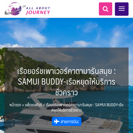
เรือยอร์ชเพาเวอร์คาตามารันสมุย :
เอเชียกลาง
ทัวร์ ล่องเรือสำราญยุโรป
ไมโครนีเซีย - Micronesia
LKA ศรีลังกา
Balkan บอลข่าน
ทัวร์ ล่องเรือสำราญอลาสก้า
ขั้วโลกใต้
แอลเบเนีย - Albania
อเมริกากลาง
อเมริกาใต้
6
5
1
2
0
1
0
1
8
AFG อัฟกานิสถาน
นิวซีแลนด์ - New Zealand
สวิตเซอร์แลนด์ เยอรมนี
ARG อาร์เจนตินา
ขั้วโลกเหนือ
SAMUI BUDDY-เรือหยุดให้บริการ
0
1
3
3
ล่องเรือดินเนอร์ วันวาเลนไทน์
ล่องเรือโปรแกรมอยุธยา
ล่องเรือ รอบ Sunset
ล่องเรือเหมาลำ / เหมาชั้น /
เรือยอร์ช / Speed Boat ฯลฯ
ตั๋วสวนสนุก
โปรแกรมทัวร์ทั่วไทย
ล่องเรือดินเนอร์วันลอยกระทง
ห้องพักราคาพิเศษ
บุฟเฟต์โรงแรม/ร้านอาหาร
LKA ศรีลังกา + BGD บังคลา
BTN ภูฏาน
0
0
14
9
3
2
แต่งชุดไทยถ่ายรูปวัดอรุณฯ
ทัวร์ ล่องเรือสำราญอเมริกา
ทัวร์ ล่องเรือสำราญเอเชีย
2
ฝรั่งเศส
CUB คิวบา
0
CAN แคนาดา
11
ชั่วคราว
1
0
3
เรือยอร์ช / Speed Boat ส่วนตัวทั่ว
แบบ Join ทั่วประเทศ
บุฟเฟต์ใบหยก
ไทยบัสฟู้ดทัวร์
เทศ
22
72
18
ทัวร์ ล่องเรือสำราญประเท
เกาะโบราโบร่า - Bora Bora
BRN บรูไน
ตูนีเซีย - Tunisia
7
1
0
MNE มอนเตเนโกร
ล่าแสงเหนือ-ใต้
1
CHL ชิลี
0
1
1
11
3
ประเทศ
ล่องเรือดินเนอร์วันปีใหม่
เรือรอบกลางวัน กทม.
1
ข่าวที่น่าสนใจ
ตั๋วเรือ Hop-on Hop-off
255
19
2
ศอื่นๆ
0
5
KHM กัมพูชา
จีน
แอฟริกาใต้ - South Africa
0
หน้าแรก
»
แพ็กเกจทัวร์
»
เรือยอร์ชเพาเวอร์คาตามารันสมุย : SAMUI BUDDY-เรือ
ยุโรปตะวันออก
พิเศษ! ล่องเรือเทศกาลชมพลุ
ECU เอกวาดอร์
PER เปรู
Baltic บอลติก
0
282
12
ล่องเรือดินเนอร์แม่น้ำ
0
2
4
หยุดให้บริการชั่วคราว
พัทยา
HKG ฮ่องกง - มาเก๊า
IND อินเดีย
เจ้าพระยา
USA สหรัฐอเมริกา
บราซิล เปรู
ความรู้ทั่วไป
1
ยุโรปราคาถูก
3
10
21
34
6
3
1
สายการบิน:
โมร็อคโค - Morocco
แทนซาเนีย - Tanzania
IDN อินโดนีเซีย
IRN อิหร่าน
6
2
เม็กซิโก คิวบา
อเมริกา แคนาดา
ออสเตรีย - Austria
AZE อาเซอร์ไบจาน
3
0
1
1
3
2
สถานที่ท่องเที่ยว
นามิเบีย - Namibia
เคนย่า - Kenya
1
2