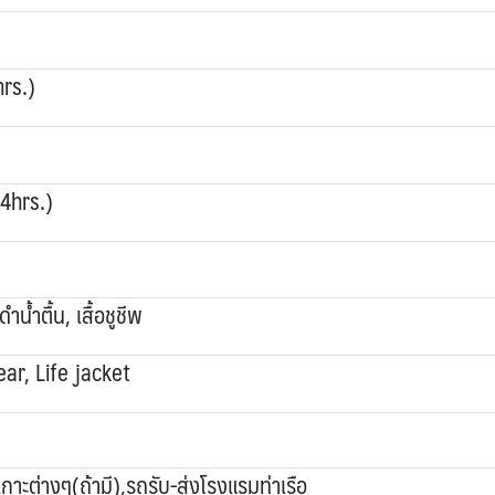
rs.)
4hrs.)
น้ำตื้น, เสื้อชูชีพ
ear, Life jacket
นเกาะต่างๆ(ถ้ามี),รถรับ-ส่งโรงแรมท่าเรือ