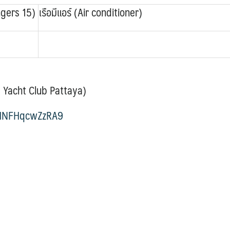
ngers 15)
เรือมีแอร์ (Air conditioner)
na Yacht Club Pattaya)
MHNFHqcwZzRA9