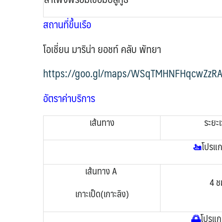
สถานที่ขึ้นเรือ
โอเชี่ยน มาริน่า ยอชท์ คลับ พัทยา
https://goo.gl/maps/WSqTMHNFHqcwZzR
อัตราค่าบริการ
เส้นทาง
ระยะ
🚤
โปรแก
เส้นทาง A
4 ช
เกาะเป็ด(เกาะลิง)
🌅
โปรแกร