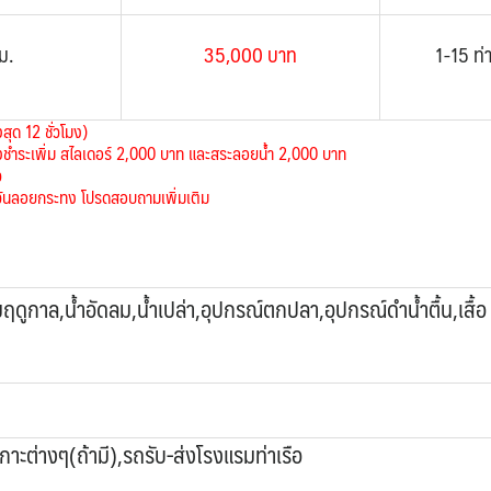
ม.
35,000 บาท
1-15 ท่
งสุด 12 ชั่วโมง)
้องชำระเพิ่ม สไลเดอร์ 2,000 บาท และสระลอยน้ำ 2,000 บาท
ว
ส,วันลอยกระทง โปรดสอบถามเพิ่มเติม
ามฤดูกาล,น้ำอัดลม,น้ำเปล่า,อุปกรณ์ตกปลา,อุปกรณ์ดำน้ำตื้น,เสื้อ
นเกาะต่างๆ(ถ้ามี),รถรับ-ส่งโรงแรมท่าเรือ