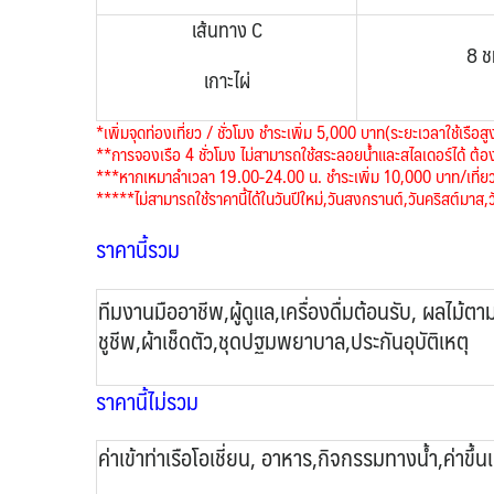
เส้นทาง C
8 ช
เกาะไผ่
*
เพิ่มจุดท่องเที่ยว / ชั่วโมง ชำระเพิ่ม 5,000 บาท(ระยะเวลาใช้เรือสู
**การจองเรือ 4 ชั่วโมง ไม่สามารถใช้สระลอยน้ำและสไลเดอร์ได้ ต
***หากเหมาลำเวลา 19.00-24.00 น. ชำระเพิ่ม 10,000 บาท/เที่ย
*****ไม่สามารถใช้ราคานี้ได้ในวันปีใหม่,วันสงกรานต์,วันคริสต์มา
ราคานี้รวม
ทีมงานมืออาชีพ,ผู้ดูแล,เครื่องดื่มต้อนรับ, ผลไม้ต
ชูชีพ,ผ้าเช็ดตัว,ชุดปฐมพยาบาล,ประกันอุบัติเหตุ
ราคานี้ไม่รวม
ค่าเข้าท่าเรือโอเชี่ยน, อาหาร,กิจกรรมทางน้ำ,ค่าขึ้